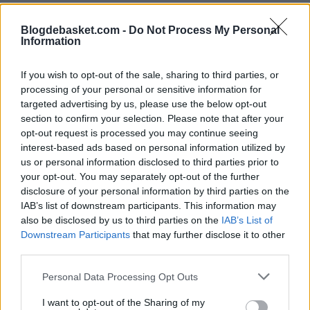
Blogdebasket.com -
Do Not Process My Personal
Information
Más allá de la mala racha de resultados que presenta el equipo en
este 2016, lo que verdaderamente martiriza al alero es su
If you wish to opt-out of the sale, sharing to third parties, or
incapacidad para poder dar con la tecla exacta y revertir la nefasta
situación en la que está inmersa el equipo, en un éxito que si han
processing of your personal or sensitive information for
logrado otros compañeros de generación como LeBron o Wade.
targeted advertising by us, please use the below opt-out
section to confirm your selection. Please note that after your
"Está siendo un momento muy difícil para mi. Estoy intentando
opt-out request is processed you may continue seeing
encontrar la forma de acabar con ésto.
Me fijo en lo que han
interest-based ads based on personal information utilized by
logrado mis compañeros
[en referencia a los éxitos de LeBron
us or personal information disclosed to third parties prior to
James, Dwyane Wade y Chris Paul]
y pienso:
'Maldita sea, ¿qué
estoy haciendo mal?
Yo debería estar ahí."
your opt-out. You may separately opt-out of the further
disclosure of your personal information by third parties on the
Desde que Anthony conquistó el premio al máximo anotador de la
IAB’s list of downstream participants. This information may
NBA en la misma temporada en la que los Knicks alcanzaron las 54
also be disclosed by us to third parties on the
IAB’s List of
victorias, tanto él, con sus problemas de rodilla durante el pasado
Downstream Participants
that may further disclose it to other
curso, como el equipo, han entrado en una dinámica negativa de
resultados de la que parece imposible salir.
third parties.
Personal Data Processing Opt Outs
I want to opt-out of the Sharing of my