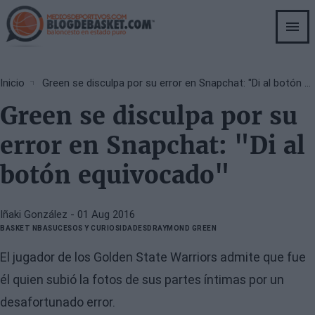
Skip
to
main
content
Breadcrumb
Inicio
Green se disculpa por su error en Snapchat: "Di al botón equivocado"
Green se disculpa por su
error en Snapchat: "Di al
botón equivocado"
Iñaki González
- 01 Aug 2016
BASKET NBA
SUCESOS Y CURIOSIDADES
DRAYMOND GREEN
El jugador de los Golden State Warriors admite que fue
él quien subió la fotos de sus partes íntimas por un
desafortunado error.