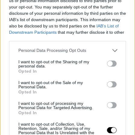
us or personal information disclosed to third parties prior to
llenó de mensajes
burlándose de Draymond Green
. Y
your opt-out. You may separately opt-out of the further
para evitar que todo eso fuese a mayores, el ala-pívot
disclosure of your personal information by third parties on the
IAB’s list of downstream participants. This information may
de la Selección de Estados Unidos decidió confesar su
also be disclosed by us to third parties on the
IAB’s List of
culpabilidad y disculparse ante todo el mundo que se
Downstream Participants
that may further disclose it to other
third parties.
haya podido molestar por la foto.
Personal Data Processing Opt Outs
Lo cierto es que este
no está siendo un verano fácil
I want to opt-out of the Sharing of my
para Green
. Esto no hace mas que sumarse a una lista
personal data.
Opted In
de diferentes sucesos, que está encabezada por el
I want to opt-out of the Sale of my
incidente que protagonizó en Michigan y por el que
Personal Data.
Opted In
acabó arrestado, después de agredir a Jermaine
Edmondson.
I want to opt-out of processing my
Personal Data for Targeted Advertising.
Opted In
I want to opt-out of Collection, Use,
Retention, Sale, and/or Sharing of my
Personal Data that Is Unrelated with the