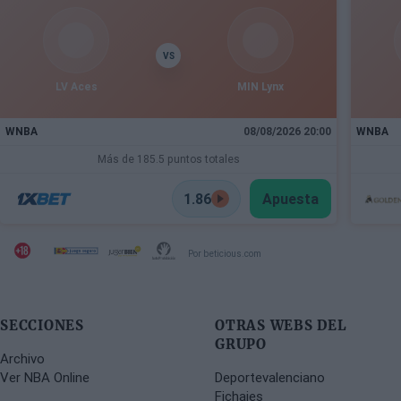
últimos meses.
VS
LV Aces
MIN Lynx
WNBA
08/08/2026 20:00
WNBA
Más de 185.5 puntos totales
1.86
Apuesta
Por beticious.com
SECCIONES
OTRAS WEBS DEL
GRUPO
Archivo
Ver NBA Online
Deportevalenciano
Fichajes