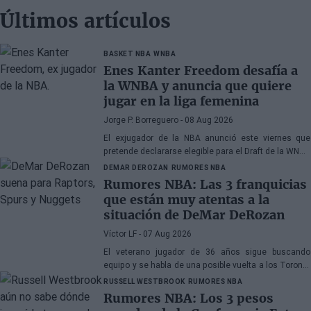
Últimos artículos
BASKET NBA
WNBA
Enes Kanter Freedom desafía a
la WNBA y anuncia que quiere
jugar en la liga femenina
Jorge P. Borreguero
- 08 Aug 2026
El exjugador de la NBA anunció este viernes que
pretende declararse elegible para el Draft de la WNBA
de 2027
DEMAR DEROZAN
RUMORES NBA
Rumores NBA: Las 3 franquicias
que están muy atentas a la
situación de DeMar DeRozan
Víctor LF
- 07 Aug 2026
El veterano jugador de 36 años sigue buscando
equipo y se habla de una posible vuelta a los Toronto
Raptors o San Antonio Spurs, mientras Denver
RUSSELL WESTBROOK
RUMORES NBA
Nuggets también forma parte de la ecuación
Rumores NBA: Los 3 pesos