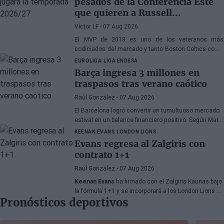
pesados de la Conferencia Este
que quieren a Russell
Westbrook
Víctor LF
- 07 Aug 2026
El MVP de 2018 es uno de los veteranos más
codiciados del mercado y tanto Boston Celtics como
Cleveland Cavaliers y Detroit Pistons estarían
EUROLIGA
LIGA ENDESA
interesados en hacerse con sus servicios
Barça ingresa 3 millones en
traspasos tras verano caótico
Raúl González
- 07 Aug 2026
El Barcelona logró convertir un tumultuoso mercado
estival en un balance financiero positivo. Según Marc
Mundet, la sección azulgrana ingresó cerca de tres
KEENAN EVANS
LONDON LIONS
millones de euros procedentes de salidas de
Evans regresa al Zalgiris con
jugadores, a pesar de un proceso de transferencias
contrato 1+1
marcado por la incertidumbre y los cambios de
última hora.
Raúl González
- 07 Aug 2026
Keenan Evans
ha firmado con el Zalgiris Kaunas bajo
la fórmula 1+1 y se incorporará a los London Lions en
Pronósticos deportivos
calidad de cedido durante la temporada 2026/27. El
base estadounidense continúa su proceso de
recuperación tras las lesiones sufridas en los