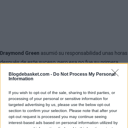
Draymond Green
asumió su responsabilidad unas horas
después de este suceso, pero esa no fue su primera
reacción. El jugador de los
Golden State Warriors
Blogdebasket.com -
Do Not Process My Personal
Information
utilizó su cuenta de
Twitter
para culpara a un supuesto
hacker
que le había pirateado su cuenta de
Snapchat
y
If you wish to opt-out of the sale, sharing to third parties, or
había colgado esa foto.
processing of your personal or sensitive information for
targeted advertising by us, please use the below opt-out
section to confirm your selection. Please note that after your
Pero las reacciones a esta excusa no se hicieron
opt-out request is processed you may continue seeing
esperar mucho, especialmente desde
Twitter,
que se
interest-based ads based on personal information utilized by