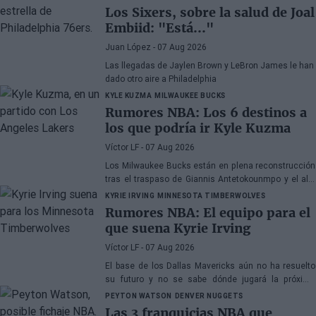
Los Sixers, sobre la salud de Joal
Embiid: "Está..."
Juan López
- 07 Aug 2026
Las llegadas de Jaylen Brown y LeBron James le han
dado otro aire a Philadelphia
KYLE KUZMA
MILWAUKEE BUCKS
Rumores NBA: Los 6 destinos a
los que podría ir Kyle Kuzma
Víctor LF
- 07 Aug 2026
Los Milwaukee Bucks están en plena reconstrucción
tras el traspaso de Giannis Antetokounmpo y el ala-
pívot podría ser el siguiente
KYRIE IRVING
MINNESOTA TIMBERWOLVES
Rumores NBA: El equipo para el
que suena Kyrie Irving
Víctor LF
- 07 Aug 2026
El base de los Dallas Mavericks aún no ha resuelto
su futuro y no se sabe dónde jugará la próxima
temporada
PEYTON WATSON
DENVER NUGGETS
Las 3 franquicias NBA que