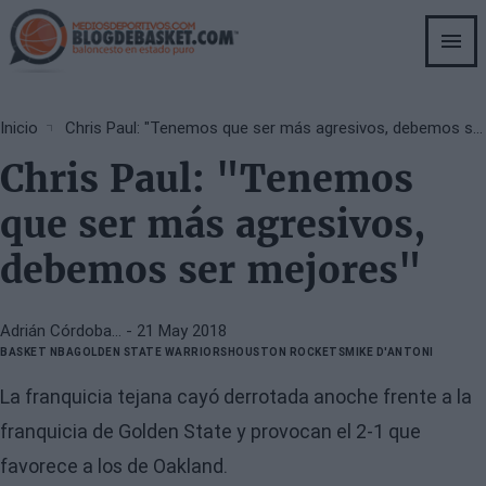
Skip
to
main
content
Breadcrumb
Inicio
Chris Paul: "Tenemos que ser más agresivos, debemos ser mejores"
Chris Paul: "Tenemos
que ser más agresivos,
debemos ser mejores"
Adrián Córdoba…
- 21 May 2018
BASKET NBA
GOLDEN STATE WARRIORS
HOUSTON ROCKETS
MIKE D'ANTONI
La franquicia tejana cayó derrotada anoche frente a la
franquicia de Golden State y provocan el 2-1 que
favorece a los de Oakland.