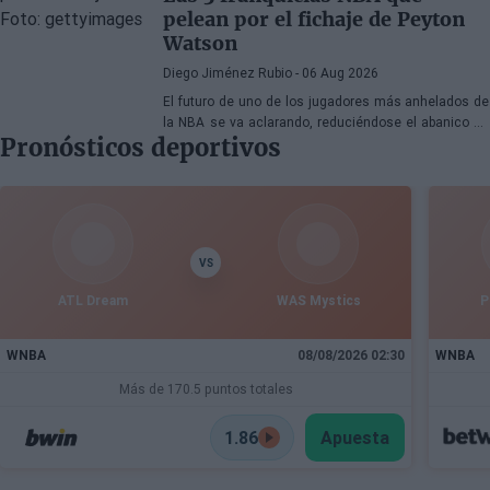
pelean por el fichaje de Peyton
Watson
Diego Jiménez Rubio
- 06 Aug 2026
El futuro de uno de los jugadores más anhelados de
la NBA se va aclarando, reduciéndose el abanico de
Pronósticos deportivos
franquicias candidatas a tres.
VS
ATL Dream
WAS Mystics
P
WNBA
08/08/2026 02:30
WNBA
Más de 170.5 puntos totales
1.86
Apuesta