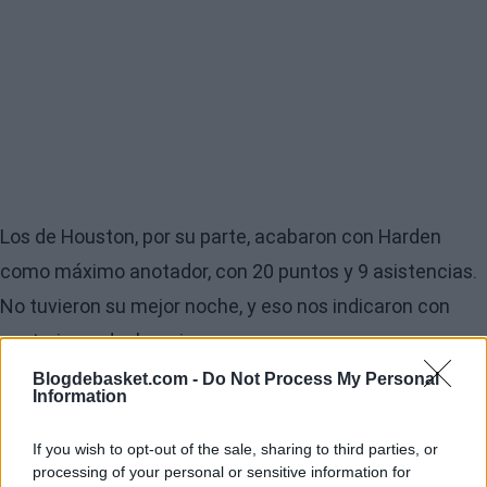
Los de Houston, por su parte, acabaron con Harden
como máximo anotador, con 20 puntos y 9 asistencias.
No tuvieron su mejor noche, y eso nos indicaron con
posteriores declaraciones.
Blogdebasket.com -
Do Not Process My Personal
"Hemos jugado suave en realidad. Quiero decir, no
Information
puedes hacer eso con estos muchachos. Ellos son
If you wish to opt-out of the sale, sharing to third parties, or
buenos", admitía Mike D'Antoni. La palabra más repetida
processing of your personal or sensitive information for