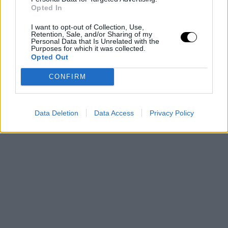
terminar el primer cuarto. En defensa no nos sintieron, y
Opted In
se mostró anoche".
I want to opt-out of Collection, Use,
Retention, Sale, and/or Sharing of my
Personal Data that Is Unrelated with the
Su compañero de equipo, Chris Paul, lo dejaba claro.
Purposes for which it was collected.
Opted Out
"Tenemos que ser mejores".
CONFIRM
Data Deletion
Data Access
Privacy Policy