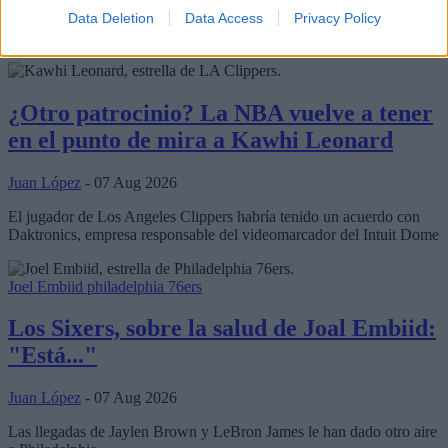
traspasado después de años apareciendo en rumores, aunque admite
su decepción por la manera en la que los Celtics gestionaron la
Data Deletion
Data Access
Privacy Policy
situación.
¿Otro patrocinio? La NBA vuelve a tener
en el punto de mira a Kawhi Leonard
Juan López
- 07 Aug 2026
El jugador de Los Angeles Clippers habría tenido un acuerdo con
Daktronics, empresa responsable del videomarcador del Intuit Dome
Joel Embiid
philadelphia 76ers
Los Sixers, sobre la salud de Joal Embiid:
"Está..."
Juan López
- 07 Aug 2026
Las llegadas de Jaylen Brown y LeBron James le han dado otro aire