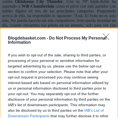
contra
Oklahoma City Thunder
. Con su 79º triple-doble ha
superado a
Wilt Chamberlain
como el pívot con más partidos con
dobles dígitos en tres de las principales categorías. Preguntado
acerca de ello, ha respondido lo siguiente: "Está. El éxito no es solo
mío. No puedo hacerlo sin mis compañeros. Solo quería recordar un
día, cuando encuentra esa pelota en un armario, solo para ver con
quién jugaba." Una muestra más del serbio de cómo tiene que ser un
líder.
Blogdebasket.com -
Do Not Process My Personal
Information
If you wish to opt-out of the sale, sharing to third parties, or
processing of your personal or sensitive information for
targeted advertising by us, please use the below opt-out
section to confirm your selection. Please note that after your
opt-out request is processed you may continue seeing
interest-based ads based on personal information utilized by
us or personal information disclosed to third parties prior to
your opt-out. You may separately opt-out of the further
disclosure of your personal information by third parties on the
IAB’s list of downstream participants. This information may
also be disclosed by us to third parties on the
IAB’s List of
Downstream Participants
that may further disclose it to other