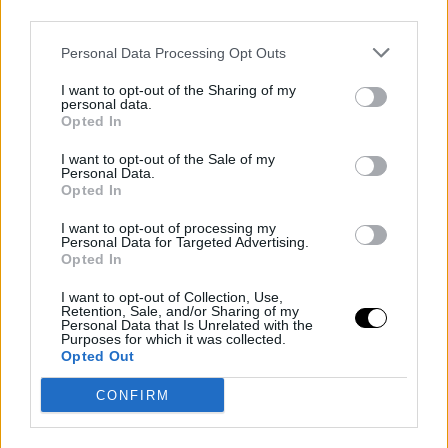
third parties.
Personal Data Processing Opt Outs
I want to opt-out of the Sharing of my
personal data.
Opted In
I want to opt-out of the Sale of my
Personal Data.
Opted In
Últimos artículos
I want to opt-out of processing my
Personal Data for Targeted Advertising.
Jaylen Brown
philadelphia 76ers
Opted In
Jaylen Brown explota tras su salida de
I want to opt-out of Collection, Use,
Retention, Sale, and/or Sharing of my
Boston: "¡Lancé el teléfono contra la
Personal Data that Is Unrelated with the
Purposes for which it was collected.
pared!"
Opted Out
CONFIRM
Juan López
- 07 Aug 2026
El nuevo jugador de los Sixers reconoce que no le sorprendió ser