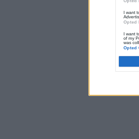
Opted 
I want 
Advertis
Opted 
I want t
of my P
was col
Opted 