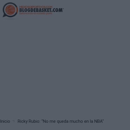
Skip
to
main
content
Breadcrumb
Inicio
Ricky Rubio: "No me queda mucho en la NBA"