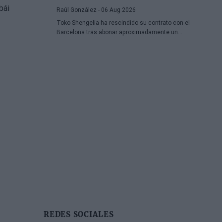
Raúl González
- 06 Aug 2026
Toko Shengelia ha rescindido su contrato con el
Barcelona tras abonar aproximadamente un
millón de euros y se ha comprometido con el
Dubái para la temporada 2026-27. El alero
georgiano completó una única campaña
azulgrana en la que disputó 78 encuentros
entre competiciones europeas y domésticas.
REDES SOCIALES