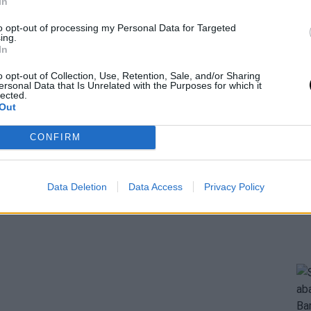
In
to opt-out of processing my Personal Data for Targeted
ing.
In
o opt-out of Collection, Use, Retention, Sale, and/or Sharing
ersonal Data that Is Unrelated with the Purposes for which it
lected.
Out
CONFIRM
Data Deletion
Data Access
Privacy Policy