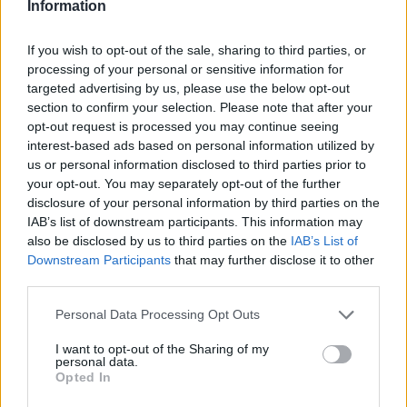
Information
tiempo. Curiosamente, el nombre de Pascal Siakam no
está tan bien considerado como cabría pensar. El tipo
If you wish to opt-out of the sale, sharing to third parties, or
processing of your personal or sensitive information for
mete canastas. Sabe anotar. Pero creo que él y Gary
targeted advertising by us, please use the below opt-out
section to confirm your selection. Please note that after your
Trent llevan la misma etiqueta. Pueden anotar, pero no
opt-out request is processed you may continue seeing
estoy seguro de que te ayuden a ganar."
interest-based ads based on personal information utilized by
us or personal information disclosed to third parties prior to
your opt-out. You may separately opt-out of the further
disclosure of your personal information by third parties on the
IAB’s list of downstream participants. This information may
also be disclosed by us to third parties on the
IAB’s List of
Downstream Participants
that may further disclose it to other
third parties.
Personal Data Processing Opt Outs
I want to opt-out of the Sharing of my
personal data.
Opted In