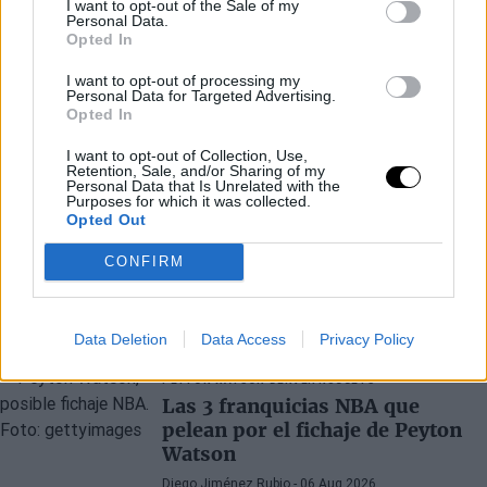
I want to opt-out of the Sale of my
Personal Data.
Opted In
I want to opt-out of processing my
Personal Data for Targeted Advertising.
Opted In
I want to opt-out of Collection, Use,
Retention, Sale, and/or Sharing of my
Personal Data that Is Unrelated with the
Purposes for which it was collected.
Opted Out
CONFIRM
Últimos artículos
Data Deletion
Data Access
Privacy Policy
PEYTON WATSON
DENVER NUGGETS
Las 3 franquicias NBA que
pelean por el fichaje de Peyton
Watson
Diego Jiménez Rubio
- 06 Aug 2026