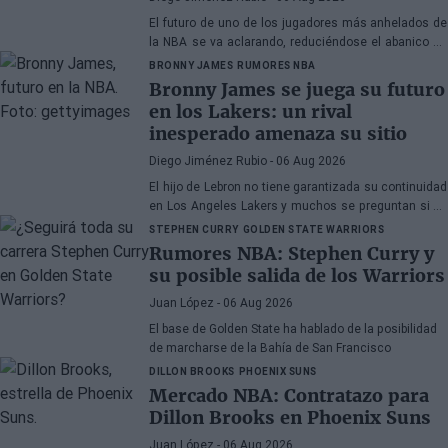
El futuro de uno de los jugadores más anhelados de
la NBA se va aclarando, reduciéndose el abanico de
franquicias candidatas a tres.
BRONNY JAMES
RUMORES NBA
Bronny James se juega su futuro
en los Lakers: un rival
inesperado amenaza su sitio
Diego Jiménez Rubio
- 06 Aug 2026
El hijo de Lebron no tiene garantizada su continuidad
en Los Angeles Lakers y muchos se preguntan si ha
hecho méritos para seguir en la NBA.
STEPHEN CURRY
GOLDEN STATE WARRIORS
Rumores NBA: Stephen Curry y
su posible salida de los Warriors
Juan López
- 06 Aug 2026
El base de Golden State ha hablado de la posibilidad
de marcharse de la Bahía de San Francisco
DILLON BROOKS
PHOENIX SUNS
Mercado NBA: Contratazo para
Dillon Brooks en Phoenix Suns
Juan López
- 06 Aug 2026