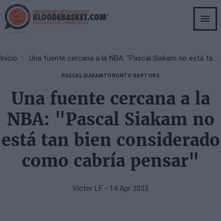
Skip
to
main
content
Breadcrumb
Inicio
Una fuente cercana a la NBA: "Pascal Siakam no está tan bien considerado como cabría pensar"
PASCAL SIAKAM
TORONTO RAPTORS
Una fuente cercana a la
NBA: "Pascal Siakam no
está tan bien considerado
como cabría pensar"
Víctor LF
- 14 Apr 2023