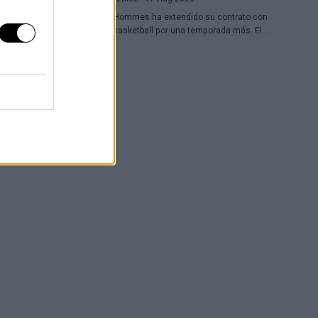
Daulton Hommes ha extendido su contrato con
el Paris Basketball por una temporada más. El
alero estadounidense de 30 años, veterano de
58 partidos en la Euroliga, continúa en el equipo
francés tras dos campañas marcadas por
momentos decisivos en los playoffs.