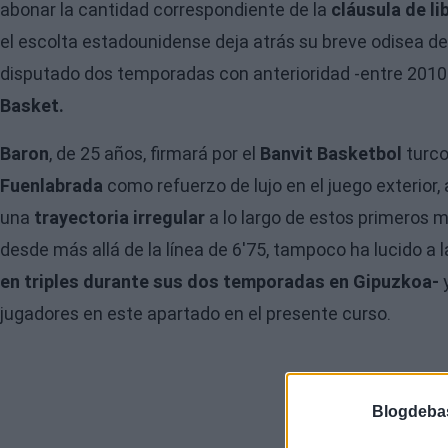
abonar la cantidad correspondiente de la
cláusula de li
el escolta estadounidense deja atrás su breve odisea d
disputado dos temporadas con anterioridad -entre 2010 y
Basket.
Baron
, de 25 años, firmará por el
Banvit Basketbol
turco
Fuenlabrada
como refuerzo de lujo en el juego exterior,
una
trayectoria irregular
a lo largo de estos primeros m
desde más allá de la línea de 6'75, tampoco ha lucido a 
en triples durante sus dos temporadas en Gipuzkoa-
y
jugadores en este apartado en el presente curso.
Blogdeba