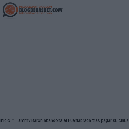
Skip
to
main
content
Breadcrumb
Inicio
Jimmy Baron abandona el Fuenlabrada tras pagar su cláus