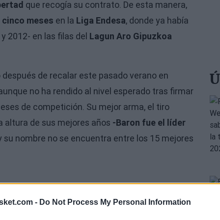
bertad
que recogía su contrato. De esta manera,
e
cinco meses
en la
Liga Endesa
, donde ya había
 2012- en las filas del
Lagun Aro Gipuzkoa
 después de recalar este pasado verano en
Ú
 aunque no ha rendido al nivel esperado tras firmar
eses de competición. Su mejor arma, el tiro
la altura de sus mejores años
-Baron
fue el líder
 su nombre no se encuentra entre los 15 mejores
sket.com -
Do Not Process My Personal Information