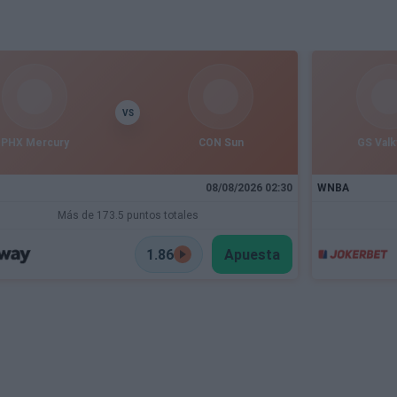
VS
PHX Mercury
CON Sun
GS Valk
08/08/2026 02:30
WNBA
Más de 173.5 puntos totales
1.86
Apuesta