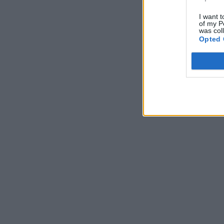
I want t
of my P
was col
Opted 