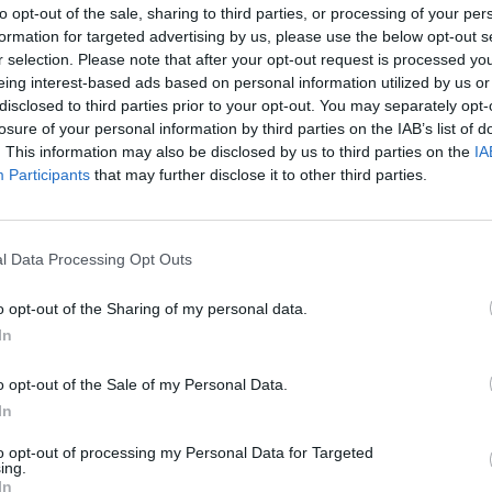
to opt-out of the sale, sharing to third parties, or processing of your per
formation for targeted advertising by us, please use the below opt-out s
r selection. Please note that after your opt-out request is processed y
eing interest-based ads based on personal information utilized by us or
disclosed to third parties prior to your opt-out. You may separately opt-
losure of your personal information by third parties on the IAB’s list of
. This information may also be disclosed by us to third parties on the
IA
Participants
that may further disclose it to other third parties.
l Data Processing Opt Outs
do
12.6 puntos, 1.7 rebotes y 1.1 asistencias por
sde el club madrileño han querido agradecer el
o opt-out of the Sharing of my personal data.
ncia en el equipo, mientras que le desean la mayor
In
tiva tendrá ahora que buscar un jugador de
o opt-out of the Sale of my Personal Data.
ausencia que dejará Jimmy tras su marcha.
In
to opt-out of processing my Personal Data for Targeted
ing.
In