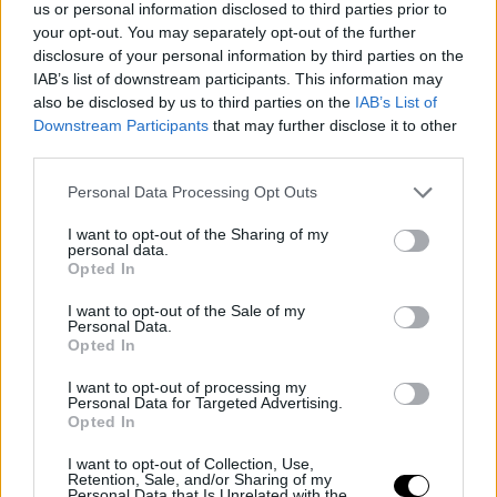
La estrella de los Orlando Magic fue uno de los
us or personal information disclosed to third parties prior to
your opt-out. You may separately opt-out of the further
amenizadores del concurso de mates del All-Star
,
disclosure of your personal information by third parties on the
que tuvo lugar a mediados del pasado mes de febrero,
IAB’s list of downstream participants. This information may
also be disclosed by us to third parties on the
IAB’s List of
en el que terminó en la segunda posición por detrás de
Downstream Participants
that may further disclose it to other
Zach LaVine. Oladipo percibió entonces 50.000 dólares
third parties.
como premio, dinero que ha decidido destinar a la lucha
Personal Data Processing Opt Outs
contra el cáncer.
I want to opt-out of the Sharing of my
personal data.
"Tengo mucha suerte de estar dónde estoy. Estoy en
Opted In
una posición en la que tengo la posibilidad de ayudar a
I want to opt-out of the Sale of my
Personal Data.
salvar vidas, y esto es lo mínimo que puedo hacer.
Opted In
Quiero ayudar a la gente, y siento que Dios me puso en
I want to opt-out of processing my
Personal Data for Targeted Advertising.
la Tierra para ésto. Aprovecharé cada oportunidad que
Opted In
tenga para ayudar a la gente"
I want to opt-out of Collection, Use,
Retention, Sale, and/or Sharing of my
Personal Data that Is Unrelated with the