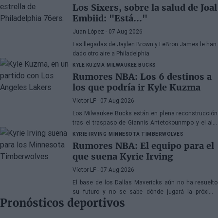
Los Sixers, sobre la salud de Joal
Embiid: "Está..."
Juan López
- 07 Aug 2026
Las llegadas de Jaylen Brown y LeBron James le han
dado otro aire a Philadelphia
KYLE KUZMA
MILWAUKEE BUCKS
Rumores NBA: Los 6 destinos a
los que podría ir Kyle Kuzma
Víctor LF
- 07 Aug 2026
Los Milwaukee Bucks están en plena reconstrucción
tras el traspaso de Giannis Antetokounmpo y el ala-
pívot podría ser el siguiente
KYRIE IRVING
MINNESOTA TIMBERWOLVES
Rumores NBA: El equipo para el
que suena Kyrie Irving
Víctor LF
- 07 Aug 2026
El base de los Dallas Mavericks aún no ha resuelto
su futuro y no se sabe dónde jugará la próxima
Pronósticos deportivos
temporada