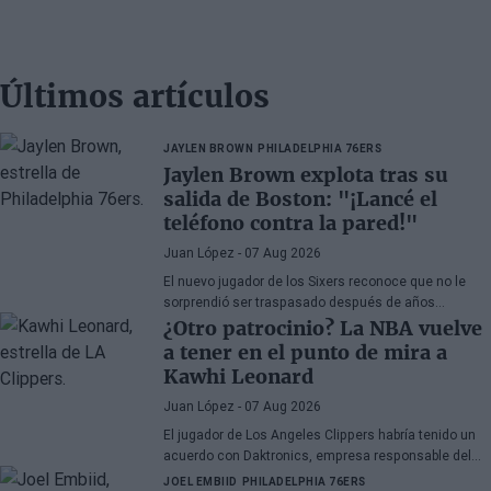
Últimos artículos
JAYLEN BROWN
PHILADELPHIA 76ERS
Jaylen Brown explota tras su
salida de Boston: "¡Lancé el
teléfono contra la pared!"
Juan López
- 07 Aug 2026
El nuevo jugador de los Sixers reconoce que no le
sorprendió ser traspasado después de años
apareciendo en rumores, aunque admite su
¿Otro patrocinio? La NBA vuelve
decepción por la manera en la que los Celtics
a tener en el punto de mira a
gestionaron la situación.
Kawhi Leonard
Juan López
- 07 Aug 2026
El jugador de Los Angeles Clippers habría tenido un
acuerdo con Daktronics, empresa responsable del
videomarcador del Intuit Dome
JOEL EMBIID
PHILADELPHIA 76ERS