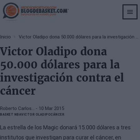
Skip
to
main
content
Breadcrumb
Inicio
Victor Oladipo dona 50.000 dólares para la investigación contra el cáncer
Victor Oladipo dona
50.000 dólares para la
investigación contra el
cáncer
Roberto Carlos…
- 10 Mar 2015
BASKET NBA
VICTOR OLADIPO
CÁNCER
La estrella de los Magic donará 15.000 dólares a tres
institutos que investigan para curar el cáncer, en