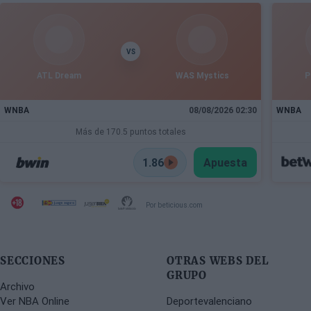
VS
ATL Dream
WAS Mystics
P
WNBA
08/08/2026 02:30
WNBA
Más de 170.5 puntos totales
1.86
Apuesta
Por beticious.com
SECCIONES
OTRAS WEBS DEL
GRUPO
Archivo
Ver NBA Online
Deportevalenciano