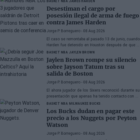
BASKET NBA
JAMES HARDEN
Desestiman el cargo por
posesión ilegal de arma de fuego
contra James Harden
Jorge P. Borreguero
- 08 Aug 2026
El caso se remontaba al pasado 13 de junio, cuando
Harden fue detenido en Houston después de que la
policía encontrara una pistola en su vehículo
BASKET NBA
JAYLEN BROWN
Jaylen Brown rompe su silencio
sobre Jayson Tatum tras su
salida de Boston
Jorge P. Borreguero
- 08 Aug 2026
El ahora jugador de los Sixers reconoció durante su
presentación que apenas ha tenido contacto con su
antiguo compañero
BASKET NBA
MILWAUKEE BUCKS
Los Bucks dudan en pagar este
precio a los Nuggets por Peyton
Watson
Jorge P. Borreguero
- 08 Aug 2026