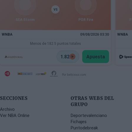
VS
SEA Storm
POR Fire
P
WNBA
09/08/2026 03:30
WNBA
Menos de 182.5 puntos totales
1.82
Apuesta
Por beticious.com
SECCIONES
OTRAS WEBS DEL
GRUPO
Archivo
Ver NBA Online
Deportevalenciano
Fichajes
Puntodebreak