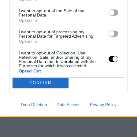
estaré enamorado y con el que siempre estaré ligado
I want to opt-out of the Sale of my
Personal Data.
hasta que muera".
Opted In
I want to opt-out of processing my
Personal Data for Targeted Advertising.
Opted In
"Fue un viaje divertido. Acabó muy rápido, también. Fue
como que en un momento tenía 18 años, al siguiente
I want to opt-out of Collection, Use,
Retention, Sale, and/or Sharing of my
Personal Data that Is Unrelated with the
tenía 25 y me encontré en los 30, y ahora con 35 años.
Purposes for which it was collected.
Opted Out
Fue divertido. Conocí a un montón de grandes
personas".
CONFIRM
Data Deletion
Data Access
Privacy Policy