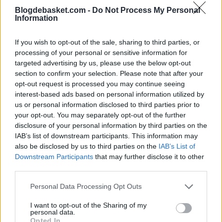
Blogdebasket.com -
Do Not Process My Personal
que consiguió 61 victorias en temporada regular. Los
Information
Pacers fueron finalmente eliminados por Detroit Pistons
If you wish to opt-out of the sale, sharing to third parties, or
en las Finales de la Conferencia Este.
processing of your personal or sensitive information for
targeted advertising by us, please use the below opt-out
section to confirm your selection. Please note that after your
opt-out request is processed you may continue seeing
Harrington promedió
13.5 puntos y 5.6 rebotes
en sus
interest-based ads based on personal information utilized by
981 partidos en la NBA. Su mejor temporada anotadora
us or personal information disclosed to third parties prior to
your opt-out. You may separately opt-out of the further
fue la 2008-09 cuando consiguió 20.1 puntos con
disclosure of your personal information by third parties on the
Golden State Warriors y New York Knicks.
IAB’s list of downstream participants. This information may
also be disclosed by us to third parties on the
IAB’s List of
Downstream Participants
that may further disclose it to other
third parties.
"Estoy muy contento por todo lo que he podido
Personal Data Processing Opt Outs
conseguir"
, dijo Harrington. "He cambiado la vida de
muchas personas en mi familia, incluyéndome a mí
I want to opt-out of the Sharing of my
personal data.
mismo con un deporte del que me enamoré y siempre
Opted In