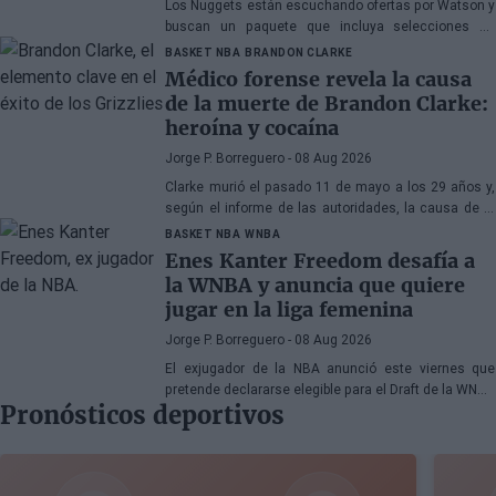
Los Nuggets están escuchando ofertas por Watson y
buscan un paquete que incluya selecciones de
primera ronda, jóvenes talentos o una combinación
BASKET NBA
BRANDON CLARKE
de ambos
Médico forense revela la causa
de la muerte de Brandon Clarke:
heroína y cocaína
Jorge P. Borreguero
- 08 Aug 2026
Clarke murió el pasado 11 de mayo a los 29 años y,
según el informe de las autoridades, la causa de la
muerte fueron los efectos de la heroína y la cocaína
BASKET NBA
WNBA
Enes Kanter Freedom desafía a
la WNBA y anuncia que quiere
jugar en la liga femenina
Jorge P. Borreguero
- 08 Aug 2026
El exjugador de la NBA anunció este viernes que
pretende declararse elegible para el Draft de la WNBA
Pronósticos deportivos
de 2027