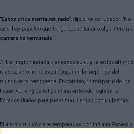
"Estoy oficalmente retirado"
, dijo el ya ex-jugador. "No
se si hay papeleo que tenga que rellenar o algo. Pero
mi
carrera ha terminado
".
Al Harrington estaba planeando su vuelta en los últimos
meses, pero no consiguió jugar en la mejor liga del
mundo esta temporada. En cambio, formó parte de los
Fujian Xunxing de la liga china antes de regresar a
Estados Unidos para pasar más tiempo con su familia.
El ala-pívot jugó siete temporadas con Indiana Pacers y
fue una de las piezas claves en la temporada 2003-04