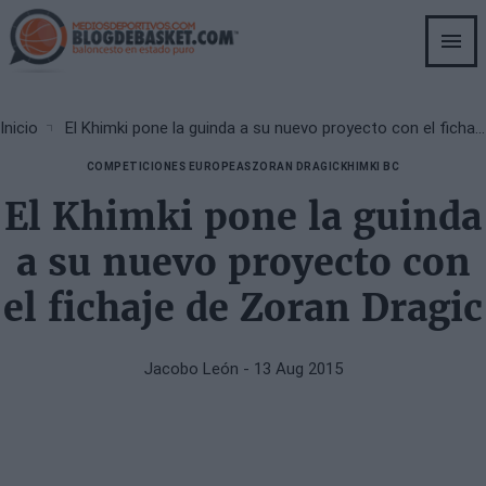
Skip
to
main
content
Breadcrumb
Inicio
El Khimki pone la guinda a su nuevo proyecto con el fichaje de Zoran Dragic
COMPETICIONES EUROPEAS
ZORAN DRAGIC
KHIMKI BC
El Khimki pone la guinda
a su nuevo proyecto con
el fichaje de Zoran Dragic
Jacobo León
- 13 Aug 2015