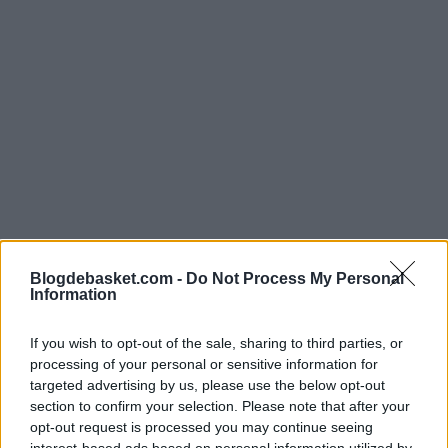
Мы рады представить вам новичка
#БКХИМКИ
:
Blogdebasket.com -
Do Not Process My Personal
Зорана Драгича! We are proud to welcome
Information
@zoran_dragic
in
#bckhimki
If you wish to opt-out of the sale, sharing to third parties, or
pic.twitter.com/NnZz0Mb3qh
processing of your personal or sensitive information for
targeted advertising by us, please use the below opt-out
— BC Khimki (@Khimkibasket)
agosto 13, 2015
section to confirm your selection. Please note that after your
opt-out request is processed you may continue seeing
interest-based ads based on personal information utilized by