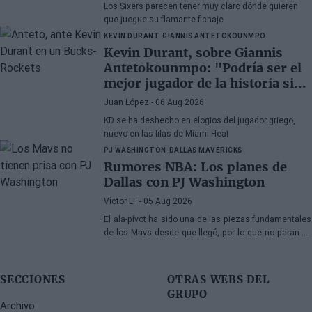
Los Sixers parecen tener muy claro dónde quieren
que juegue su flamante fichaje
KEVIN DURANT
GIANNIS ANTETOKOUNMPO
Kevin Durant, sobre Giannis
Antetokounmpo: "Podría ser el
mejor jugador de la historia si
quisiera"
Juan López
- 06 Aug 2026
KD se ha deshecho en elogios del jugador griego,
nuevo en las filas de Miami Heat
PJ WASHINGTON
DALLAS MAVERICKS
Rumores NBA: Los planes de
Dallas con PJ Washington
Víctor LF
- 05 Aug 2026
El ala-pívot ha sido una de las piezas fundamentales
de los Mavs desde que llegó, por lo que no paran de
llegarle ofertas, aunque la franquicia de Texas no
tiene prisa
SECCIONES
OTRAS WEBS DEL
GRUPO
Archivo