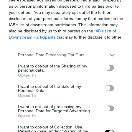
us or personal information disclosed to third parties prior to
El escolta esloveno regresa a Europa tras una breve e
your opt-out. You may separately opt-out of the further
infructuosa odisea de un año en la
NBA
, donde defendió
disclosure of your personal information by third parties on the
IAB’s list of downstream participants. This information may
la camiseta de
Miami Heat y Phoenix Suns
en un total
also be disclosed by us to third parties on the
IAB’s List of
de 16 partidos. Previamente, había disputado dos
Downstream Participants
that may further disclose it to other
third parties.
temporadas en las filas del
Unicaja de Málaga.
Personal Data Processing Opt Outs
El menor de los
Dragic
recala en el ambicioso proyecto
I want to opt-out of the Sharing of my
del
vigente campeón de la Eurocup
, un Khimki que ha
personal data.
Opted In
cerrado otros fichajes de primera línea como lo es de
I want to opt-out of the Sale of my
Marko Todorovic y Alexey Shved.
Personal Data.
Opted In
I want to opt-out of processing my
Personal Data for Targeted Advertising.
Opted In
I want to opt-out of Collection, Use,
Retention, Sale, and/or Sharing of my