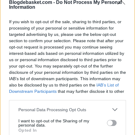
Blogdebasket.com -
Do Not Process My Personal
Information
If you wish to opt-out of the sale, sharing to third parties, or
Durante el evento, Vila fue entrevistado por el portal scout.com, a
quien confirmó que su futuro más próximo podría estar en el
processing of your personal or sensitive information for
baloncesto universitario de Estados Unidos
.
targeted advertising by us, please use the below opt-out
section to confirm your selection. Please note that after your
"No lo se todavía"
, explicó el jugador cuando fue preguntado acerca
opt-out request is processed you may continue seeing
de emigrar a Estados Unidos.
"No he tomado una decisión.
Tengo
interest-based ads based on personal information utilized by
una oferta en España y estoy meditando ambas opciones. Es una
us or personal information disclosed to third parties prior to
gran oportunidad pero aún no he decidido nada."
your opt-out. You may separately opt-out of the further
Por el momento, las
universidades Wake Forest, Utah, Houston,
disclosure of your personal information by third parties on the
Oregon y Wichita State
han ofrecido una beca deportiva a Vila.
IAB’s list of downstream participants. This information may
also be disclosed by us to third parties on the
IAB’s List of
Downstream Participants
that may further disclose it to other
third parties.
Personal Data Processing Opt Outs
I want to opt-out of the Sharing of my
personal data.
Opted In