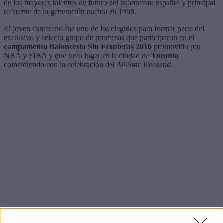
de los mayores talentos de futuro del baloncesto español y principal
referente de la generación nacida en 1998.
El joven canterano fue uno de los elegidos para formar parte del
exclusivo y selecto grupo de promesas que participaron en el
campamento Baloncesto Sin Fronteras 2016
promovido por
NBA y FIBA y que tuvo lugar en la ciudad de
Toronto
coincidiendo con la celebración del
All-Star Weekend
.