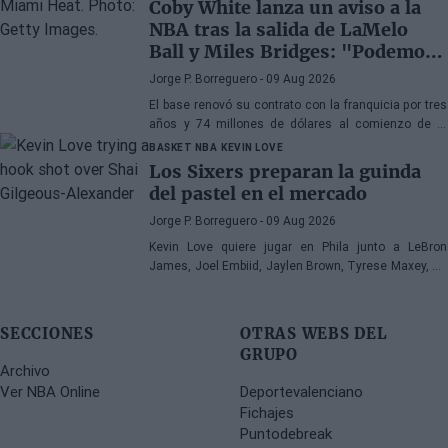
Coby White lanza un aviso a la
NBA tras la salida de LaMelo
Ball y Miles Bridges: "Podemos
sorprender a mucha gente"
Jorge P. Borreguero
- 09 Aug 2026
El base renovó su contrato con la franquicia por tres
años y 74 millones de dólares al comienzo de la
pretemporada y afronta el nuevo curso con confianza
BASKET NBA
KEVIN LOVE
Los Sixers preparan la guinda
del pastel en el mercado
Jorge P. Borreguero
- 09 Aug 2026
Kevin Love quiere jugar en Phila junto a LeBron
James, Joel Embiid, Jaylen Brown, Tyrese Maxey, VJ
Edgecombe, Anfernee Simons y compañía
SECCIONES
OTRAS WEBS DEL
GRUPO
Archivo
Ver NBA Online
Deportevalenciano
Fichajes
Puntodebreak