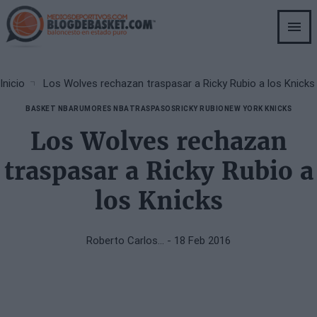
Skip
to
main
content
Breadcrumb
Inicio
Los Wolves rechazan traspasar a Ricky Rubio a los Knicks
BASKET NBA
RUMORES NBA
TRASPASOS
RICKY RUBIO
NEW YORK KNICKS
Los Wolves rechazan
traspasar a Ricky Rubio a
los Knicks
Roberto Carlos…
- 18 Feb 2016