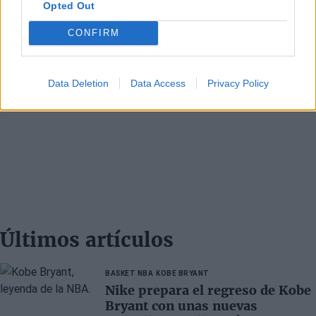
Opted Out
CONFIRM
Data Deletion
Data Access
Privacy Policy
Últimos artículos
BASKET NBA
KOBE BRYANT
Nike prepara el regreso de Kobe
Bryant con unas nuevas