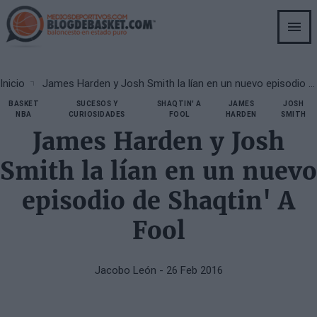
Skip
to
main
content
Breadcrumb
Inicio
James Harden y Josh Smith la lían en un nuevo episodio de Shaqtin' A Fool
BASKET
SUCESOS Y
SHAQTIN' A
JAMES
JOSH
NBA
CURIOSIDADES
FOOL
HARDEN
SMITH
James Harden y Josh
Smith la lían en un nuevo
episodio de Shaqtin' A
Fool
Jacobo León
- 26 Feb 2016