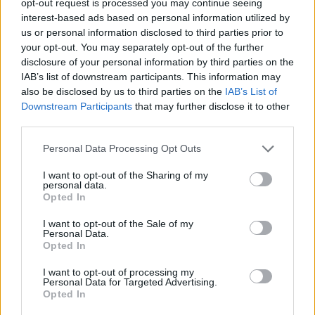
opt-out request is processed you may continue seeing
interest-based ads based on personal information utilized by
La mala relación entre
James Harden y Dwight Howard
us or personal information disclosed to third parties prior to
your opt-out. You may separately opt-out of the further
no solo están afectando a los resultados del equipo sino
disclosure of your personal information by third parties on the
que, además, están dando lugar a situaciones en la
IAB’s list of downstream participants. This information may
also be disclosed by us to third parties on the
IAB’s List of
cancha que rozan lo inverosímil.
Downstream Participants
that may further disclose it to other
third parties.
De hecho, el propio escolta y su compañero Josh Smith
Personal Data Processing Opt Outs
son dos de los grandes protagonistas de la última
I want to opt-out of the Sharing of my
entrega de la divertida sección
Shaqtin' A Fool
junto a
personal data.
Opted In
Lance Stephenson, Garret Temple y Joffrey Lauvergne.
I want to opt-out of the Sale of my
Personal Data.
Opted In
I want to opt-out of processing my
Personal Data for Targeted Advertising.
Opted In