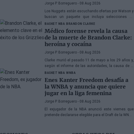
Jorge P. Borreguero
- 08 Aug 2026
Los Nuggets están escuchando ofertas por Watson y
buscan un paquete que incluya selecciones de
primera ronda, jóvenes talentos o una combinación
BASKET NBA
BRANDON CLARKE
de ambos
Médico forense revela la causa
de la muerte de Brandon Clarke:
heroína y cocaína
Jorge P. Borreguero
- 08 Aug 2026
Clarke murió el pasado 11 de mayo a los 29 años y,
según el informe de las autoridades, la causa de la
muerte fueron los efectos de la heroína y la cocaína
BASKET NBA
WNBA
Enes Kanter Freedom desafía a
la WNBA y anuncia que quiere
jugar en la liga femenina
Jorge P. Borreguero
- 08 Aug 2026
El exjugador de la NBA anunció este viernes que
pretende declararse elegible para el Draft de la WNBA
de 2027