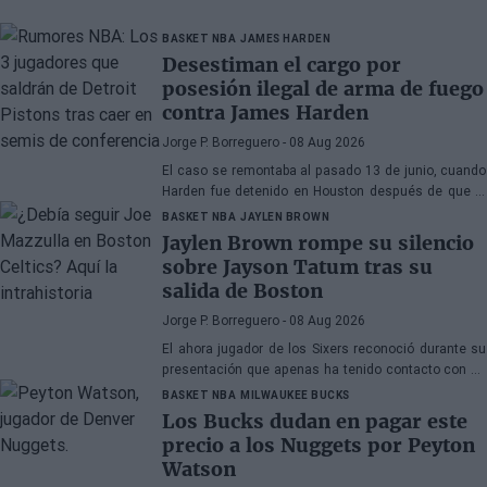
BASKET NBA
JAMES HARDEN
Desestiman el cargo por
posesión ilegal de arma de fuego
contra James Harden
Jorge P. Borreguero
- 08 Aug 2026
El caso se remontaba al pasado 13 de junio, cuando
Harden fue detenido en Houston después de que la
policía encontrara una pistola en su vehículo
BASKET NBA
JAYLEN BROWN
Jaylen Brown rompe su silencio
sobre Jayson Tatum tras su
salida de Boston
Jorge P. Borreguero
- 08 Aug 2026
El ahora jugador de los Sixers reconoció durante su
presentación que apenas ha tenido contacto con su
antiguo compañero
BASKET NBA
MILWAUKEE BUCKS
Los Bucks dudan en pagar este
precio a los Nuggets por Peyton
Watson