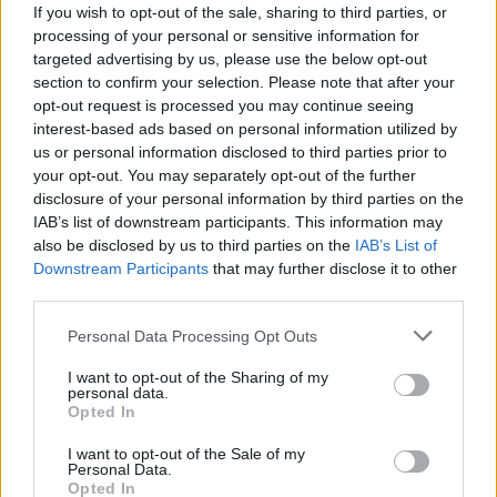
If you wish to opt-out of the sale, sharing to third parties, or
processing of your personal or sensitive information for
targeted advertising by us, please use the below opt-out
section to confirm your selection. Please note that after your
El italiano es el líder en anotación del equipo de Colorado con
19,5
opt-out request is processed you may continue seeing
puntos por partido
. Hace dos meses se perdió seis partidos por
interest-based ads based on personal information utilized by
otro esguince en el mismo tobillo, pero al parecer en aquella ocasión
us or personal information disclosed to third parties prior to
no fue tan grave como en esta, según las sensaciones del propio
your opt-out. You may separately opt-out of the further
Gallinari.
disclosure of your personal information by third parties on the
IAB’s list of downstream participants. This information may
also be disclosed by us to third parties on the
IAB’s List of
Downstream Participants
that may further disclose it to other
third parties.
Personal Data Processing Opt Outs
I want to opt-out of the Sharing of my
personal data.
Opted In
I want to opt-out of the Sale of my
Personal Data.
Opted In