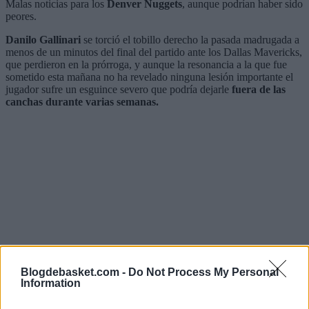
Malas noticias para los
Denver Nuggets
, aunque podrían haber sido
peores.
Danilo Gallinari
se torció el tobillo derecho la pasada madrugada a
menos de un minutos del final del partido ante los Dallas Mavericks,
que perdieron en la prórroga, y aunque la resonancia a la que fue
sometido esta mañana no ha revelado ninguna lesión importante el
jugador sufre un esguince severo que podría dejarle
fuera de las
canchas durante varias semanas.
Blogdebasket.com -
Do Not Process My Personal
Information