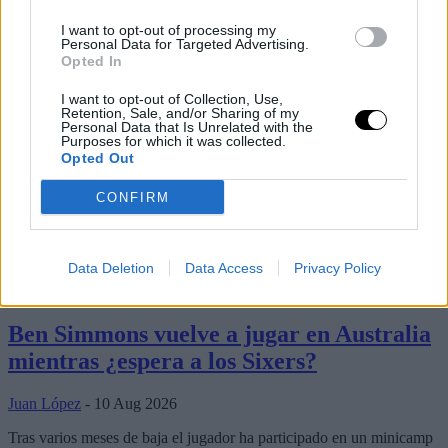
I want to opt-out of processing my
Personal Data for Targeted Advertising.
Opted In
I want to opt-out of Collection, Use,
Retention, Sale, and/or Sharing of my
Personal Data that Is Unrelated with the
Purposes for which it was collected.
Opted Out
CONFIRM
Últimos artículos
Data Deletion
Data Access
Privacy Policy
Ben Simmons
philadelphia 76ers
Ben Simmons vuelve a jugar en Australia
mientras ¿espera a los Sixers?
Juan López
- 10 Aug 2026
Tras varios meses de baja el jugador ha participado en un minicamp