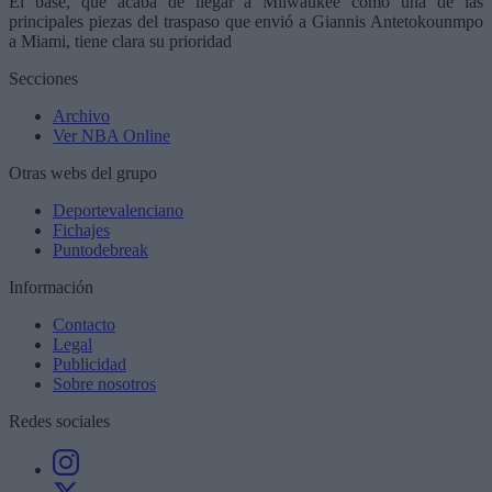
El base, que acaba de llegar a Milwaukee como una de las
principales piezas del traspaso que envió a Giannis Antetokounmpo
a Miami, tiene clara su prioridad
Secciones
Archivo
Ver NBA Online
Otras webs del grupo
Deportevalenciano
Fichajes
Puntodebreak
Información
Contacto
Legal
Publicidad
Sobre nosotros
Redes sociales