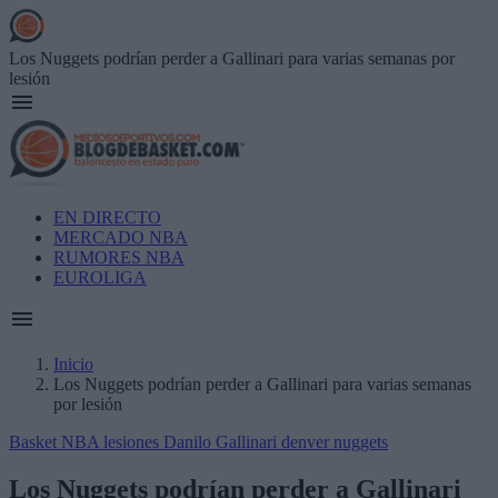
Skip
to
main
Los Nuggets podrían perder a Gallinari para varias semanas por
content
lesión
Main
EN DIRECTO
navigation
MERCADO NBA
RUMORES NBA
EUROLIGA
Inicio
Los Nuggets podrían perder a Gallinari para varias semanas
Breadcrumb
por lesión
Basket NBA
lesiones
Danilo Gallinari
denver nuggets
Los Nuggets podrían perder a Gallinari