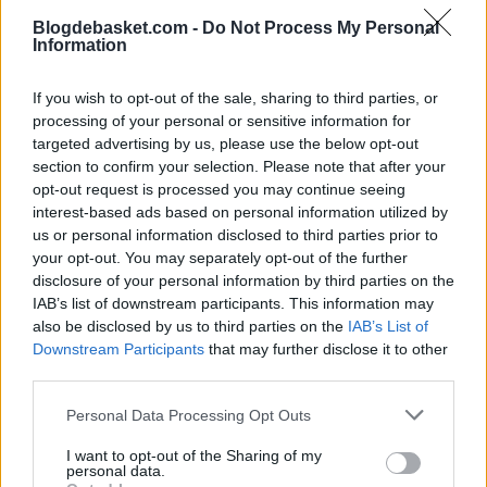
Blogdebasket.com -
Do Not Process My Personal
Stephen Curry no es el único jugador que es capaz de darle la
Information
victoria a su equipo con un triple desde mucho más allá de la línea
de tres puntos.
If you wish to opt-out of the sale, sharing to third parties, or
Este lanzamiento desde su cancha de
Sergio Lull
le dio el
triunfo al
processing of your personal or sensitive information for
Real Madrid en Valencia (94-95)
en un agónico final de partido en
targeted advertising by us, please use the below opt-out
el que los blancos tenían apenas 1,6 segundos para levantar la
section to confirm your selection. Please note that after your
ventaja de dos puntos para el Valencia Basket que había conseguido
Antoine Diot un instante antes.
opt-out request is processed you may continue seeing
interest-based ads based on personal information utilized by
El Valencia Basket pierde así su primer partido de la Liga Endesa en
us or personal information disclosed to third parties prior to
lo que llevamos de temporada, por lo que deja de ser el único equipo
your opt-out. You may separately opt-out of the further
imbatido de la ACB.
disclosure of your personal information by third parties on the
IAB’s list of downstream participants. This information may
also be disclosed by us to third parties on the
IAB’s List of
Downstream Participants
that may further disclose it to other
third parties.
Personal Data Processing Opt Outs
I want to opt-out of the Sharing of my
personal data.