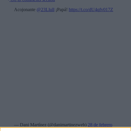
Acojonante
@23Llull
¡Papá!
https://t.co/dU4qfv017Z
— Dani Martínez (@danimartinezweb)
28 de febrero
de 2016