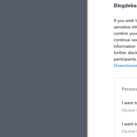
Blogdeba
If you wish 
sensitive in
confirm you
continue se
information 
further disc
participants
Downstream 
Persona
I want t
Opted 
I want t
Opted 