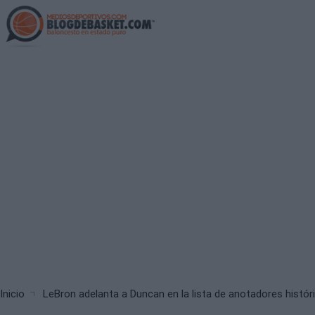
Skip
to
main
content
Breadcrumb
Inicio
LeBron adelanta a Duncan en la lista de anotadores histór