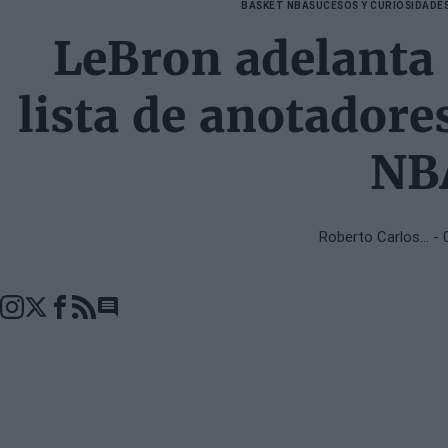
BASKET NBA
SUCESOS Y CURIOSIDADE
LeBron adelanta 
lista de anotadores
NB
Roberto Carlos…
- 
Go to comments seciton