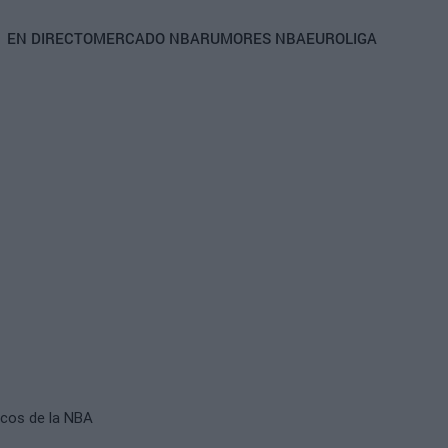
Main
EN DIRECTO
MERCADO NBA
RUMORES NBA
EUROLIGA
navigation
icos de la NBA