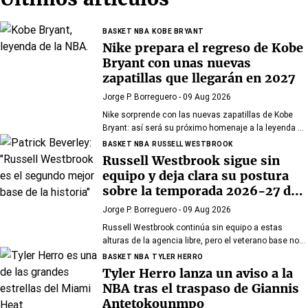
BASKET NBA
KOBE BRYANT
Nike prepara el regreso de Kobe
Bryant con unas nuevas
zapatillas que llegarán en 2027
Jorge P. Borreguero
- 09 Aug 2026
Nike sorprende con las nuevas zapatillas de Kobe
Bryant: así será su próximo homenaje a la leyenda de
los Lakers
BASKET NBA
RUSSELL WESTBROOK
Russell Westbrook sigue sin
equipo y deja clara su postura
sobre la temporada 2026-27 de
la NBA
Jorge P. Borreguero
- 09 Aug 2026
Russell Westbrook continúa sin equipo a estas
alturas de la agencia libre, pero el veterano base no
parece preocupado por la situación
BASKET NBA
TYLER HERRO
Tyler Herro lanza un aviso a la
NBA tras el traspaso de Giannis
Antetokounmpo