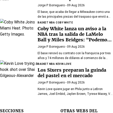
Jorge P. Borreguero
- 09 Aug 2026
El base, que acaba de llegar a Milwaukee como una
de las principales piezas del traspaso que envió a
Giannis Antetokounmpo a Miami, tiene clara su
BASKET NBA
COBY WHITE
prioridad
Coby White lanza un aviso a la
NBA tras la salida de LaMelo
Ball y Miles Bridges: "Podemos
sorprender a mucha gente"
Jorge P. Borreguero
- 09 Aug 2026
El base renovó su contrato con la franquicia por tres
años y 74 millones de dólares al comienzo de la
pretemporada y afronta el nuevo curso con confianza
BASKET NBA
KEVIN LOVE
Los Sixers preparan la guinda
del pastel en el mercado
Jorge P. Borreguero
- 09 Aug 2026
Kevin Love quiere jugar en Phila junto a LeBron
James, Joel Embiid, Jaylen Brown, Tyrese Maxey, VJ
Edgecombe, Anfernee Simons y compañía
SECCIONES
OTRAS WEBS DEL