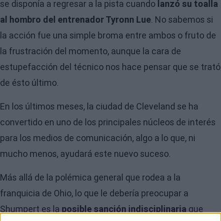
se disponía a regresar a la pista cuando
lanzó su toalla
al hombro del entrenador Tyronn Lue
. No sabemos si
la acción fue una simple broma entre ambos o fruto de
la frustración del momento, aunque la cara de
estupefacción del técnico nos hace pensar que se trató
de ésto último.
En los últimos meses, la ciudad de Cleveland se ha
convertido en uno de los principales núcleos de interés
para los medios de comunicación, algo a lo que, ni
mucho menos, ayudará este nuevo suceso.
Más allá de la polémica general que rodea a la
franquicia de Ohio, lo que le debería preocupar a
Shumpert es la
posible sanción indisciplinaria
que