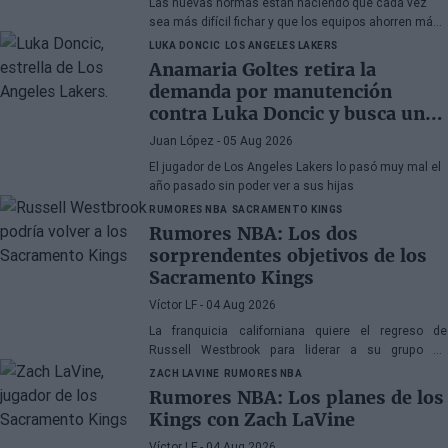
Las nuevas normas están haciendo que cada vez
sea más difícil fichar y que los equipos ahorren más
que nunca
LUKA DONCIC
LOS ANGELES LAKERS
Anamaria Goltes retira la
demanda por manutención
contra Luka Doncic y busca un
acuerdo amistoso
Juan López
- 05 Aug 2026
El jugador de Los Angeles Lakers lo pasó muy mal el
año pasado sin poder ver a sus hijas
RUMORES NBA
SACRAMENTO KINGS
Rumores NBA: Los dos
sorprendentes objetivos de los
Sacramento Kings
Víctor LF
- 04 Aug 2026
La franquicia californiana quiere el regreso de
Russell Westbrook para liderar a su grupo de
jóvenes, mientras que también suena Victor Oladipo
ZACH LAVINE
RUMORES NBA
Rumores NBA: Los planes de los
Kings con Zach LaVine
Víctor LF
- 04 Aug 2026