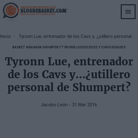
Skip
to
main
content
Breadcrumb
Inicio
Tyronn Lue, entrenador de los Cavs y...¿utillero personal de Shumpert?
BASKET NBA
IMAN SHUMPERT
TYRONN LUE
SUCESOS Y CURIOSIDADES
Tyronn Lue, entrenador
de los Cavs y...¿utillero
personal de Shumpert?
Jacobo León
- 31 Mar 2016