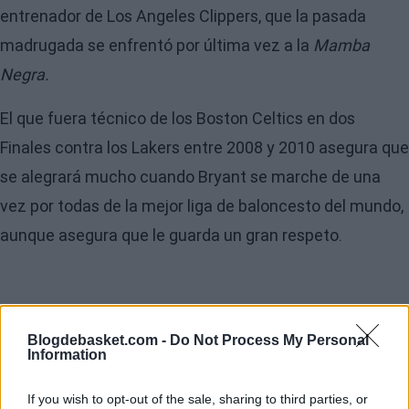
entrenador de Los Angeles Clippers, que la pasada
madrugada se enfrentó por última vez a la
Mamba
Negra.
El que fuera técnico de los Boston Celtics en dos
Finales contra los Lakers entre 2008 y 2010 asegura que
se alegrará mucho cuando Bryant se marche de una
vez por todas de la mejor liga de baloncesto del mundo,
aunque asegura que le guarda un gran respeto.
Blogdebasket.com -
Do Not Process My Personal
Information
If you wish to opt-out of the sale, sharing to third parties, or