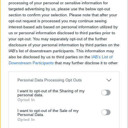
processing of your personal or sensitive information for
targeted advertising by us, please use the below opt-out
section to confirm your selection. Please note that after your
opt-out request is processed you may continue seeing
interest-based ads based on personal information utilized by
us or personal information disclosed to third parties prior to
your opt-out. You may separately opt-out of the further
disclosure of your personal information by third parties on the
IAB’s list of downstream participants. This information may
also be disclosed by us to third parties on the
IAB’s List of
"Todo el mundo dice que le echará de menos y están
Downstream Participants
that may further disclose it to other
third parties.
mintiendo. Con todo el daño que nos ha hecho, yo seré
muy feliz cuando se vaya"
Personal Data Processing Opt Outs
I want to opt-out of the Sharing of my
Recordemos que aunque Rivers consiguió ganar el anillo
personal data.
Opted In
en 2008, los Lakers con Kobe Bryant como MVP de las
I want to opt-out of the Sale of my
Finales doblegaron a los Celtics dos años después;
Personal Data.
Opted In
"Algo ocurrió en 2010"
recuerda Rivers.