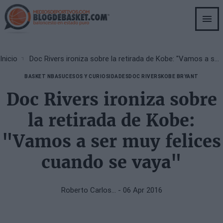
Skip
to
main
content
Breadcrumb
Inicio
Doc Rivers ironiza sobre la retirada de Kobe: "Vamos a ser muy felices cuando se vaya"
BASKET NBA
SUCESOS Y CURIOSIDADES
DOC RIVERS
KOBE BRYANT
Doc Rivers ironiza sobre
la retirada de Kobe:
"Vamos a ser muy felices
cuando se vaya"
Roberto Carlos…
- 06 Apr 2016