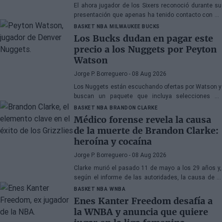
El ahora jugador de los Sixers reconoció durante su
presentación que apenas ha tenido contacto con su
antiguo compañero
BASKET NBA
MILWAUKEE BUCKS
Los Bucks dudan en pagar este
precio a los Nuggets por Peyton
Watson
Jorge P. Borreguero
- 08 Aug 2026
Los Nuggets están escuchando ofertas por Watson y
buscan un paquete que incluya selecciones de
primera ronda, jóvenes talentos o una combinación
BASKET NBA
BRANDON CLARKE
de ambos
Médico forense revela la causa
de la muerte de Brandon Clarke:
heroína y cocaína
Jorge P. Borreguero
- 08 Aug 2026
Clarke murió el pasado 11 de mayo a los 29 años y,
según el informe de las autoridades, la causa de la
muerte fueron los efectos de la heroína y la cocaína
BASKET NBA
WNBA
Enes Kanter Freedom desafía a
la WNBA y anuncia que quiere