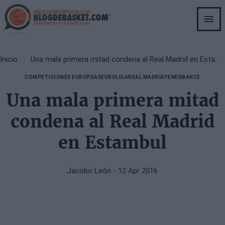
Skip
to
main
content
Breadcrumb
Inicio
Una mala primera mitad condena al Real Madrid en Estambul
COMPETICIONES EUROPEAS
EUROLIGA
REAL MADRID
FENERBAHCE
Una mala primera mitad
condena al Real Madrid
en Estambul
Jacobo León
- 12 Apr 2016