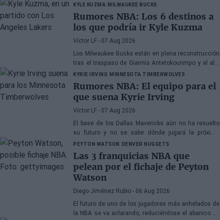
KYLE KUZMA
MILWAUKEE BUCKS
Rumores NBA: Los 6 destinos a
los que podría ir Kyle Kuzma
Víctor LF
- 07 Aug 2026
Los Milwaukee Bucks están en plena reconstrucción
tras el traspaso de Giannis Antetokounmpo y el ala-
pívot podría ser el siguiente
KYRIE IRVING
MINNESOTA TIMBERWOLVES
Rumores NBA: El equipo para el
que suena Kyrie Irving
Víctor LF
- 07 Aug 2026
El base de los Dallas Mavericks aún no ha resuelto
su futuro y no se sabe dónde jugará la próxima
temporada
PEYTON WATSON
DENVER NUGGETS
Las 3 franquicias NBA que
pelean por el fichaje de Peyton
Watson
Diego Jiménez Rubio
- 06 Aug 2026
El futuro de uno de los jugadores más anhelados de
la NBA se va aclarando, reduciéndose el abanico de