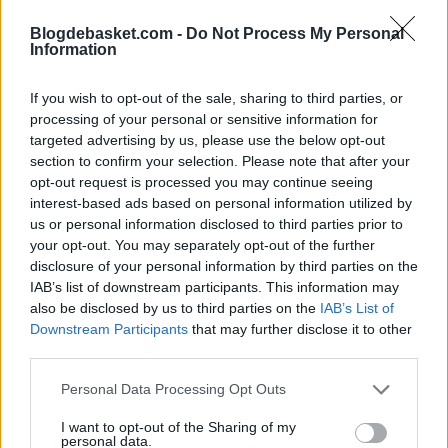
Blogdebasket.com -
Do Not Process My Personal
Information
If you wish to opt-out of the sale, sharing to third parties, or
processing of your personal or sensitive information for
targeted advertising by us, please use the below opt-out
section to confirm your selection. Please note that after your
opt-out request is processed you may continue seeing
interest-based ads based on personal information utilized by
us or personal information disclosed to third parties prior to
En la segunda mitad, Pablo Laso puso las pilas a los
your opt-out. You may separately opt-out of the further
disclosure of your personal information by third parties on the
suyos y esta reprimenda tuvo su resultado con una
IAB’s list of downstream participants. This information may
notable mejoría en defensa que permitió
reducir las
also be disclosed by us to third parties on the
IAB’s List of
Downstream Participants
that may further disclose it to other
diferencias hasta los tres puntos (61-58)
a seis
third parties.
minutos para el final de la mano de
Sergio Rodríguez
Personal Data Processing Opt Outs
(12 puntos) y Felipe Reyes (13 puntos y 6 rebotes)
.
I want to opt-out of the Sharing of my
personal data.
Sin embargo, el Real Madrid volvió a pecar de falta de