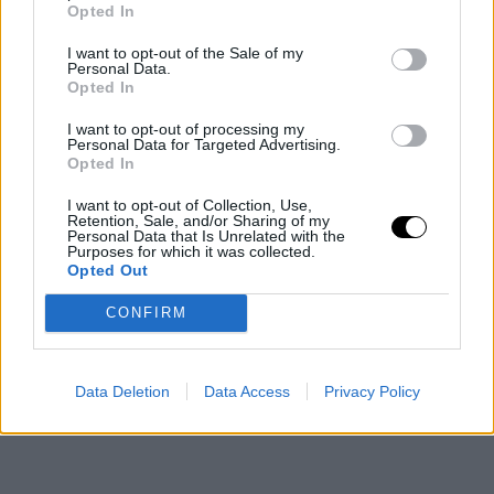
Opted In
ideas en los minutos finales y
Bogdanovic finiquitó las
I want to opt-out of the Sale of my
esperanzas visitantes con un triple
a menos de un
Personal Data.
Opted In
minuto para el final.
I want to opt-out of processing my
Personal Data for Targeted Advertising.
Opted In
I want to opt-out of Collection, Use,
Retention, Sale, and/or Sharing of my
Personal Data that Is Unrelated with the
Purposes for which it was collected.
Opted Out
CONFIRM
Data Deletion
Data Access
Privacy Policy