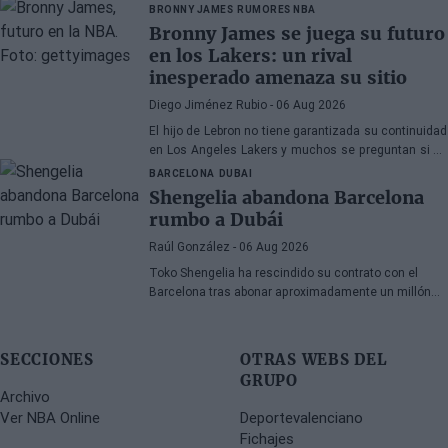
franquicias candidatas a tres.
BRONNY JAMES
RUMORES NBA
Bronny James se juega su futuro
en los Lakers: un rival
inesperado amenaza su sitio
Diego Jiménez Rubio
- 06 Aug 2026
El hijo de Lebron no tiene garantizada su continuidad
en Los Angeles Lakers y muchos se preguntan si ha
hecho méritos para seguir en la NBA.
BARCELONA
DUBAI
Shengelia abandona Barcelona
rumbo a Dubái
Raúl González
- 06 Aug 2026
Toko Shengelia ha rescindido su contrato con el
Barcelona tras abonar aproximadamente un millón
de euros y se ha comprometido con el Dubái para la
temporada 2026-27. El alero georgiano completó una
única campaña azulgrana en la que disputó 78
SECCIONES
OTRAS WEBS DEL
encuentros entre competiciones europeas y
GRUPO
domésticas.
Archivo
Ver NBA Online
Deportevalenciano
Fichajes