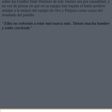
sobre los Golden State Warriors de este viernes sea por casualidad, y
en vez de pensar en que en su equipo han bajado el listón prefiere
señalar a la mejora del equipo de Oro y Púrpura como causa del
resultado del partido.
"Ellos no volverán a estar mal nunca más. Tienen mucha hambre
y están creciendo"