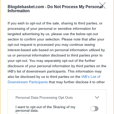
Blogdebasket.com -
Do Not Process My Personal
Information
En declaraciones a Bleacher Report, el ala-pívot de los Warriors
explicó que las sensaciones respecto a la temporada pasada, en la
If you wish to opt-out of the sale, sharing to third parties, or
que también cayeron derrotados en el Staples Center, son muy
distintas ahora que no está Kobe Bryant y tienen a Luke Walton
processing of your personal or sensitive information for
como entrenador.
targeted advertising by us, please use the below opt-out
section to confirm your selection. Please note that after your
Hace unas semanas, Gree
elogiaba a Julius Randle,
quien fue el
opt-out request is processed you may continue seeing
mejor del partido el sábado, con 20 puntos y 14 rebotes.
"Puede
interest-based ads based on personal information utilized by
llegar a ser mejor que yo".
us or personal information disclosed to third parties prior to
your opt-out. You may separately opt-out of the further
disclosure of your personal information by third parties on the
IAB’s list of downstream participants. This information may
also be disclosed by us to third parties on the
IAB’s List of
Downstream Participants
that may further disclose it to other
third parties.
Personal Data Processing Opt Outs
I want to opt-out of the Sharing of my
personal data.