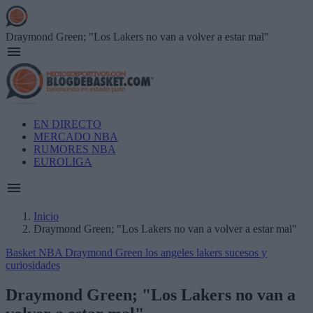
Skip
to
main
Draymond Green; "Los Lakers no van a volver a estar mal"
content
Main
EN DIRECTO
navigation
MERCADO NBA
RUMORES NBA
EUROLIGA
Inicio
Draymond Green; "Los Lakers no van a volver a estar mal"
Breadcrumb
Basket NBA
Draymond Green
los angeles lakers
sucesos y
curiosidades
Draymond Green; "Los Lakers no van a