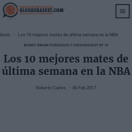
Skip
to
main
content
Breadcrumb
Inicio
Los 10 mejores mates de última semana en la NBA
BASKET NBA
MATES
SUCESOS Y CURIOSIDADES
TOP 10
Los 10 mejores mates de
última semana en la NBA
Roberto Carlos…
- 06 Feb 2017