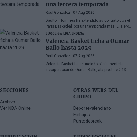
una tercera temporada
Raúl González
- 07 Aug 2026
Daulton Hommes ha extendido su contrato con el
Paris Basketball por una temporada más. El alero
estadounidense de 30 años, veterano de 58 partidos
EUROLIGA
LIGA ENDESA
en la Euroliga, continúa en el equipo francés tras dos
Valencia Basket ficha a Oumar
campañas marcadas por momentos decisivos en
Ballo hasta 2029
los playoffs.
Raúl González
- 07 Aug 2026
Valencia Basket ha anunciado oficialmente la
incorporación de Oumar Ballo, ala-pívot de 2,13
metros nacido en 2002. El jugador se vincula al club
con un contrato de tres temporadas que se extiende
hasta el final de la campaña 2028-29, reforzando así
SECCIONES
OTRAS WEBS DEL
el proyecto de cara a las próximas temporadas en
GRUPO
EuroLeague y Liga Endesa.
Archivo
Ver NBA Online
Deportevalenciano
Fichajes
Puntodebreak