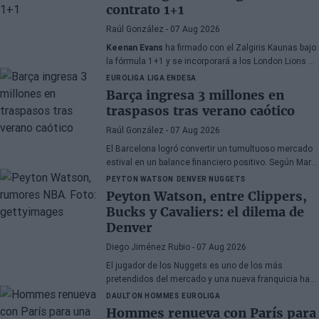
contrato 1+1
Raúl González
- 07 Aug 2026
Keenan Evans
ha firmado con el Zalgiris Kaunas bajo
la fórmula 1+1 y se incorporará a los London Lions en
calidad de cedido durante la temporada 2026/27. El
EUROLIGA
LIGA ENDESA
base estadounidense continúa su proceso de
Barça ingresa 3 millones en
recuperación tras las lesiones sufridas en los
traspasos tras verano caótico
últimos meses.
Raúl González
- 07 Aug 2026
El Barcelona logró convertir un tumultuoso mercado
estival en un balance financiero positivo. Según Marc
Mundet, la sección azulgrana ingresó cerca de tres
PEYTON WATSON
DENVER NUGGETS
millones de euros procedentes de salidas de
Peyton Watson, entre Clippers,
jugadores, a pesar de un proceso de transferencias
Bucks y Cavaliers: el dilema de
marcado por la incertidumbre y los cambios de
Denver
última hora.
Diego Jiménez Rubio
- 07 Aug 2026
El jugador de los Nuggets es uno de los más
pretendidos del mercado y una nueva franquicia ha
entrado en la puja.
DAULTON HOMMES
EUROLIGA
Hommes renueva con París para