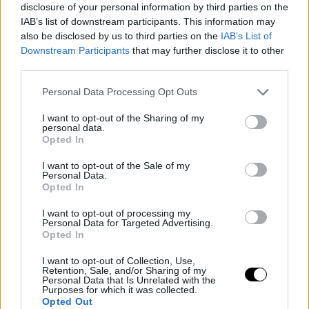
disclosure of your personal information by third parties on the
IAB’s list of downstream participants. This information may
also be disclosed by us to third parties on the
IAB’s List of
Ya queda menos para el concurso de mates del All-Star,
Downstream Participants
that may further disclose it to other
pero esta semana nos hemos quedado sin ver un mate
third parties.
de alguno de sus cuatro participantes; DeAndre Jordan,
Personal Data Processing Opt Outs
Aaron Gordon, Glen Robinson III y Derrick Jones Jr.
I want to opt-out of the Sharing of my
Veremos la próxima semana, que será la última antes
personal data.
Opted In
del Fin de Semana de las Estrellas.
I want to opt-out of the Sale of my
Personal Data.
Opted In
I want to opt-out of processing my
Personal Data for Targeted Advertising.
Opted In
I want to opt-out of Collection, Use,
Retention, Sale, and/or Sharing of my
Personal Data that Is Unrelated with the
Purposes for which it was collected.
Opted Out