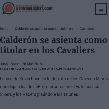
Skip
to
main
content
Breadcrumb
Inicio
Calderón se asienta como titular en los Cavaliers
Calderón se asienta como
titular en los Cavaliers
Juan López
- 28 Mar 2018
BASKET NBA
CLEVELAND CAVALIERS
JOSÉ CALDERON
KEVIN LOVE
Lesión de Kevin Love en la derrota de los Cavs en Miami
que deja a los de LeBron terceros en el Este con los
Sixers y los Pacers pisándole los talones