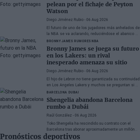
pelean por el fichaje de Peyton
Watson
Diego Jiménez Rubio
- 06 Aug 2026
El futuro de uno de los jugadores más anhelados de
la NBA se va aclarando, reduciéndose el abanico de
franquicias candidatas a tres.
BRONNY JAMES
RUMORES NBA
Bronny James se juega su futuro
en los Lakers: un rival
inesperado amenaza su sitio
Diego Jiménez Rubio
- 06 Aug 2026
El hijo de Lebron no tiene garantizada su continuidad
en Los Angeles Lakers y muchos se preguntan si ha
hecho méritos para seguir en la NBA.
BARCELONA
DUBAI
Shengelia abandona Barcelona
rumbo a Dubái
Raúl González
- 06 Aug 2026
Toko Shengelia ha rescindido su contrato con el
Barcelona tras abonar aproximadamente un millón
Pronósticos deportivos
de euros y se ha comprometido con el Dubái para la