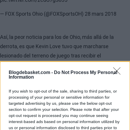
— FOX Sports Ohio (@FOXSportsOH)
28 mars 2018
Así, la peor noticia para los de Ohio, más allá de la
derrota, es que Kevin Love tuvo que marcharse
lesionado del terreno de juego tras recibir el
mencionado golpe en el rostro. Love fue golpeado en un
Blogdebasket.com -
Do Not Process My Personal
diente y, según Sports Yahoo, mostró síntomas
Information
relacionados con una conmoción cerebral. Más allá de
If you wish to opt-out of the sale, sharing to third parties, or
la aparatosidad del golpe, lo normal es que Love vuelva
processing of your personal or sensitive information for
a estar disponible con los Cavs para el siguiente
targeted advertising by us, please use the below opt-out
section to confirm your selection. Please note that after your
encuentro.
opt-out request is processed you may continue seeing
interest-based ads based on personal information utilized by
El suplente Olynyk fue el mejor en los Heat con 19
us or personal information disclosed to third parties prior to