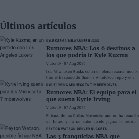
Últimos artículos
KYLE KUZMA
MILWAUKEE BUCKS
Rumores NBA: Los 6 destinos a
los que podría ir Kyle Kuzma
Víctor LF
- 07 Aug 2026
Los Milwaukee Bucks están en plena reconstrucción
tras el traspaso de Giannis Antetokounmpo y el ala-
pívot podría ser el siguiente
KYRIE IRVING
MINNESOTA TIMBERWOLVES
Rumores NBA: El equipo para el
que suena Kyrie Irving
Víctor LF
- 07 Aug 2026
El base de los Dallas Mavericks aún no ha resuelto
su futuro y no se sabe dónde jugará la próxima
temporada
PEYTON WATSON
DENVER NUGGETS
Las 3 franquicias NBA que