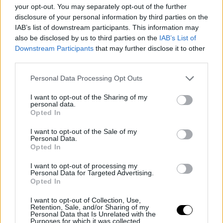
puntos y LeBron James el máximo anotador de los Cavs
your opt-out. You may separately opt-out of the further
disclosure of your personal information by third parties on the
con 18. Miami se coloca séptimo en el Este y los Cavs
IAB’s list of downstream participants. This information may
also be disclosed by us to third parties on the
IAB’s List of
ven como los Sixers y los Pacers le siguen apretando las
Downstream Participants
that may further disclose it to other
tuercas en la lucha por la tercera posición.
third parties.
Calderón, con más minutos que nunca
Personal Data Processing Opt Outs
I want to opt-out of the Sharing of my
#CavsHeat
personal data.
Opted In
STARTERS
@JmCalderon
@George_Hill3
@KingJames
I want to opt-out of the Sale of my
@unclejeffgreen
@kevinlove
Personal Data.
Opted In
LET’S GO.
#AllForOne
pic.twitter.com/7VXx4a8bK5
I want to opt-out of processing my
Personal Data for Targeted Advertising.
Opted In
— Cleveland Cavaliers (@cavs)
28 mars 2018
I want to opt-out of Collection, Use,
Retention, Sale, and/or Sharing of my
Personal Data that Is Unrelated with the
Purposes for which it was collected.