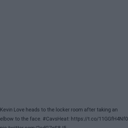
Kevin Love heads to the locker room after taking an
elbow to the face.
#CavsHeat
:
https://t.co/11GGfH4Nf0
pic.twitter.com/2cdG7gS8J5