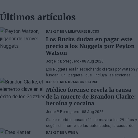
Últimos artículos
BASKET NBA
MILWAUKEE BUCKS
Los Bucks dudan en pagar este
precio a los Nuggets por Peyton
Watson
Jorge P. Borreguero
- 08 Aug 2026
Los Nuggets están escuchando ofertas por Watson y
buscan un paquete que incluya selecciones de
primera ronda, jóvenes talentos o una combinación
BASKET NBA
BRANDON CLARKE
de ambos
Médico forense revela la causa
de la muerte de Brandon Clarke:
heroína y cocaína
Jorge P. Borreguero
- 08 Aug 2026
Clarke murió el pasado 11 de mayo a los 29 años y,
según el informe de las autoridades, la causa de la
muerte fueron los efectos de la heroína y la cocaína
BASKET NBA
WNBA