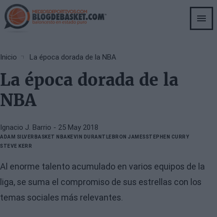
Skip
to
main
content
Breadcrumb
Inicio
La época dorada de la NBA
La época dorada de la
NBA
Ignacio J. Barrio
- 25 May 2018
ADAM SILVER
BASKET NBA
KEVIN DURANT
LEBRON JAMES
STEPHEN CURRY
STEVE KERR
Al enorme talento acumulado en varios equipos de la
liga, se suma el compromiso de sus estrellas con los
temas sociales más relevantes.