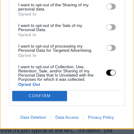
movimiento conocido como ‘kneeling’ fue iniciado por
I want to opt-out of the Sharing of my
personal data.
Colin Kaepernick, arrodillándose durante el himno
Opted In
estadounidense como muestra de repulsa contra la
I want to opt-out of the Sale of my
violencia que sufre la comunidad afroamericana en
Personal Data.
Opted In
Estados Unidos. Esta semana, la liga de fútbol
I want to opt-out of processing my
americano ha hecho saber que sancionará a los
Personal Data for Targeted Advertising.
Opted In
jugadores que imiten el gesto del quarterback. “Están
I want to opt-out of Collection, Use,
intentando usar el himno como falso patriotismo. Es
Retention, Sale, and/or Sharing of my
Personal Data that Is Unrelated with the
idiota. Intentan asustar a la gente” comentaba Kerr
Purposes for which it was collected.
Opted Out
sobre la decisión para terminar: “Estoy orgulloso de
estar en una liga que entiende que patriotismo es la
CONFIRM
libertad de expresión y protestas pacíficas”.
Data Deletion
Data Access
Privacy Policy
Steve Kerr on the new NFL national anthem policy: “I
think it’s just typical of the NFL... It’s idiotic" (via