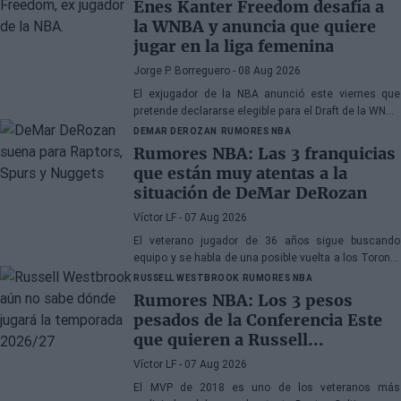
Enes Kanter Freedom desafía a
la WNBA y anuncia que quiere
jugar en la liga femenina
Jorge P. Borreguero
- 08 Aug 2026
El exjugador de la NBA anunció este viernes que
pretende declararse elegible para el Draft de la WNBA
de 2027
DEMAR DEROZAN
RUMORES NBA
Rumores NBA: Las 3 franquicias
que están muy atentas a la
situación de DeMar DeRozan
Víctor LF
- 07 Aug 2026
El veterano jugador de 36 años sigue buscando
equipo y se habla de una posible vuelta a los Toronto
Raptors o San Antonio Spurs, mientras Denver
RUSSELL WESTBROOK
RUMORES NBA
Nuggets también forma parte de la ecuación
Rumores NBA: Los 3 pesos
pesados de la Conferencia Este
que quieren a Russell
Westbrook
Víctor LF
- 07 Aug 2026
El MVP de 2018 es uno de los veteranos más