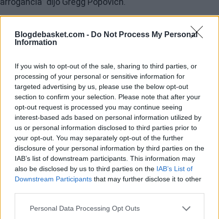
arrogancia” dijo Gregg Popovich.
Más recientemente, Pau Gasol escribió una carta
Blogdebasket.com -
Do Not Process My Personal
abierta en la que habla de la admiración que siente por
Information
la NBA. “Me anima ver que esta liga está cogiendo el
If you wish to opt-out of the sale, sharing to third parties, or
mando en tantas cuestiones importantes. Lo veo
processing of your personal or sensitive information for
cuando abordamos juntos algo tan urgente como ‘Black
targeted advertising by us, please use the below opt-out
section to confirm your selection. Please note that after your
Lives Matter’. Lo veo cuando Adam Silver marcha en el
opt-out request is processed you may continue seeing
interest-based ads based on personal information utilized by
desfile LGTBI. Lo veo cuando Curry y LeBron le siguen
us or personal information disclosed to third parties prior to
mostrando al mundo que nadie es demasiado famoso
your opt-out. You may separately opt-out of the further
disclosure of your personal information by third parties on the
para alzar su voz por lo sus pensamiento” expresaba el
IAB’s list of downstream participants. This information may
ala-pívot de San Antonio Spurs.
also be disclosed by us to third parties on the
IAB’s List of
Downstream Participants
that may further disclose it to other
El último en hablar de un problema social fue Steve Kerr,
third parties.
refiriéndose a la polémica que rodea a la NFL. El
Personal Data Processing Opt Outs