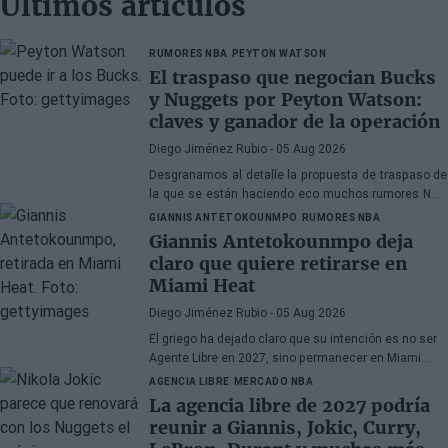
Últimos artículos
RUMORES NBA
PEYTON WATSON
El traspaso que negocian Bucks
y Nuggets por Peyton Watson:
claves y ganador de la operación
Diego Jiménez Rubio
- 05 Aug 2026
Desgranamos al detalle la propuesta de traspaso de
la que se están haciendo eco muchos rumores NBA
sobre Watson.
GIANNIS ANTETOKOUNMPO
RUMORES NBA
Giannis Antetokounmpo deja
claro que quiere retirarse en
Miami Heat
Diego Jiménez Rubio
- 05 Aug 2026
El griego ha dejado claro que su intención es no ser
Agente Libre en 2027, sino permanecer en Miami
Heat hasta el final de sus días en la NBA.
AGENCIA LIBRE
MERCADO NBA
La agencia libre de 2027 podría
reunir a Giannis, Jokic, Curry,