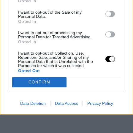
Opted In
Además, la misma prensa ha aprovechado para meter
I want to opt-out of the Sale of my
cizaña sobre el jugador para intentar que abandone los
Personal Data.
Opted In
Mavs, y dejar así todos los focos a Doncic. Las
I want to opt-out of processing my
sensaciones del vestuario de Dallas Mavericks son una
Personal Data for Targeted Advertising.
Opted In
incógnita por el momento, pero la franquicia debe
resolver el problema de que estando Dennis y Luka en la
I want to opt-out of Collection, Use,
Retention, Sale, and/or Sharing of my
pista no pueden tener los dos el balón.
Personal Data that Is Unrelated with the
Purposes for which it was collected.
Opted Out
Hay muchas soluciones a esto, pero ¿cuáles de ellas
CONFIRM
son las acertadas? Quizás el desenlace sea traspasar al
base por el bien de franquicia y jugador.
Data Deletion
Data Access
Privacy Policy