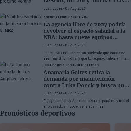
LeBron, Durant y muchas más
superestrellas
Juan López
- 05 Aug 2026
AGENCIA LIBRE
BASKET NBA
La agencia libre de 2027 podría
devolver el espacio salarial a la
NBA: hasta nueve equipos
tendrían margen
Juan López
- 05 Aug 2026
Las nuevas normas están haciendo que cada vez
sea más difícil fichar y que los equipos ahorren más
que nunca
LUKA DONCIC
LOS ANGELES LAKERS
Anamaria Goltes retira la
demanda por manutención
contra Luka Doncic y busca un
acuerdo amistoso
Juan López
- 05 Aug 2026
El jugador de Los Angeles Lakers lo pasó muy mal el
año pasado sin poder ver a sus hijas
Pronósticos deportivos