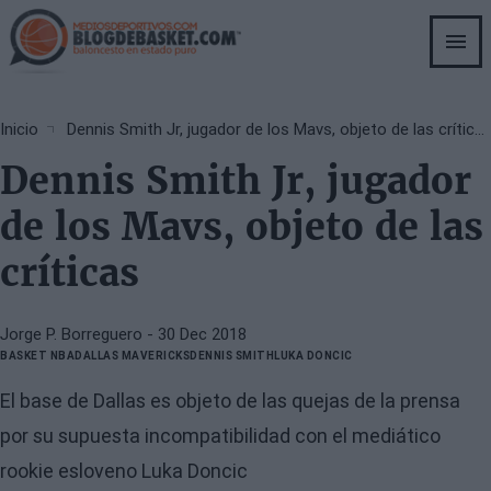
Skip
to
main
content
Breadcrumb
Inicio
Dennis Smith Jr, jugador de los Mavs, objeto de las críticas
Dennis Smith Jr, jugador
de los Mavs, objeto de las
críticas
Jorge P. Borreguero
- 30 Dec 2018
BASKET NBA
DALLAS MAVERICKS
DENNIS SMITH
LUKA DONCIC
El base de Dallas es objeto de las quejas de la prensa
por su supuesta incompatibilidad con el mediático
rookie esloveno Luka Doncic