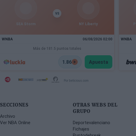
VS
SEA Storm
NY Liberty
P
WNBA
06/08/2026 02:00
WNBA
Más de 181.5 puntos totales
1.86
Apuesta
Por beticious.com
SECCIONES
OTRAS WEBS DEL
GRUPO
Archivo
Ver NBA Online
Deportevalenciano
Fichajes
Puntodebreak