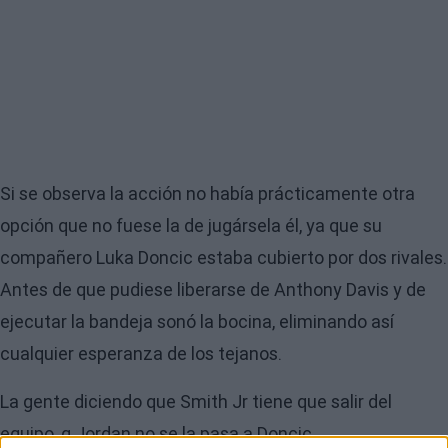
Si se observa la acción no había prácticamente otra
opción que no fuese la de jugársela él, ya que su
compañero Luka Doncic estaba cubierto por dos rivales.
Antes de que pudiese liberarse de Anthony Davis y de
ejecutar la bandeja sonó la bocina, eliminando así
cualquier esperanza de los tejanos.
La gente diciendo que Smith Jr tiene que salir del
equipo, q Jordan no se la pasa a Doncic...