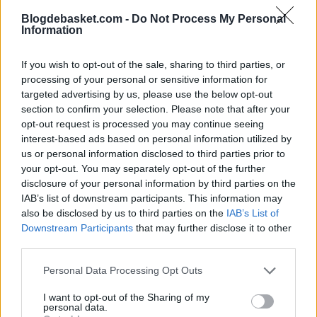
Blogdebasket.com -
Do Not Process My Personal
Information
La jugada es de Carlise para sorprender usa a Dennis xk
tenía ventaja de velocidad en el cambio con Davis, pero
If you wish to opt-out of the sale, sharing to third parties, or
Davis cierra la penetración en el primer
processing of your personal or sensitive information for
targeted advertising by us, please use the below opt-out
bote...
pic.twitter.com/S6ZYtKtoze
section to confirm your selection. Please note that after your
opt-out request is processed you may continue seeing
— Fran Merino NBA (@FranJMerino)
29 de diciembre de
interest-based ads based on personal information utilized by
us or personal information disclosed to third parties prior to
2018
your opt-out. You may separately opt-out of the further
disclosure of your personal information by third parties on the
IAB’s list of downstream participants. This information may
Esta simple jugada ha sido la que ha provocado el tenso
also be disclosed by us to third parties on the
IAB’s List of
ambiente que se vive en Dallas. Los medios echan la
Downstream Participants
that may further disclose it to other
third parties.
culpa a Smith Jr de la jugada cuando claramente se ve
Personal Data Processing Opt Outs
que la idea estaba mal planteada desde el principio por
Rick Carlisle.
I want to opt-out of the Sharing of my
personal data.