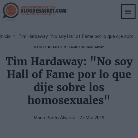
Skip
to
main
content
Breadcrumb
Inicio
Tim Hardaway: "No soy Hall of Fame por lo que dije sobre los homosexuales"
BASKET NBA
HALL OF FAME
TIM HARDAWAY
Tim Hardaway: "No soy
Hall of Fame por lo que
dije sobre los
homosexuales"
Mario Prieto Álvarez
- 27 Mar 2019