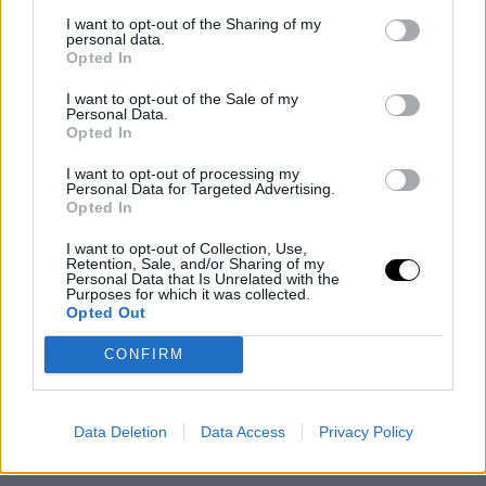
Las declaraciones de 2007 a las que se refiere
I want to opt-out of the Sharing of my
personal data.
Hardaway son las siguientes, cuando le preguntaron
Opted In
cómo sería tener un compañero homosexual en su
I want to opt-out of the Sale of my
equipo:
Personal Data.
Opted In
"Bueno, sabes que odio a los homosexuales, así que se
I want to opt-out of processing my
Personal Data for Targeted Advertising.
lo hago saber. No me gusta la gente homosexual y no
Opted In
me gusta estar con gente homosexual. Soy homofóbo.
I want to opt-out of Collection, Use,
Retention, Sale, and/or Sharing of my
No me gusta. No deberían estar en el mundo o en los
Personal Data that Is Unrelated with the
Purposes for which it was collected.
Estados Unidos. Así que sí, no me gusta ".
Opted Out
CONFIRM
Data Deletion
Data Access
Privacy Policy