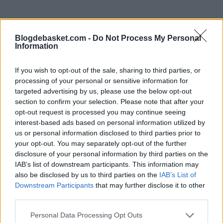
Blogdebasket.com -
Do Not Process My Personal
Information
If you wish to opt-out of the sale, sharing to third parties, or
"Desde entonces, he convertido el error en acierto. Mis
processing of your personal or sensitive information for
padres solían decirme siempre: “Si haces algo mal,
targeted advertising by us, please use the below opt-out
section to confirm your selection. Please note that after your
míralo a los ojos. No te apartes de él y te asustes. Ve a
opt-out request is processed you may continue seeing
interest-based ads based on personal information utilized by
hacer lo correcto y haz que la gente entienda que
us or personal information disclosed to third parties prior to
cometiste un error ". Y eso es lo que hice. Estoy
your opt-out. You may separately opt-out of the further
disclosure of your personal information by third parties on the
tratando de hacer lo correcto, apoyando a las personas
IAB’s list of downstream participants. This information may
homosexuales y transexuales. Quiero que la gente lo
also be disclosed by us to third parties on the
IAB’s List of
Downstream Participants
that may further disclose it to other
entienda y los entienda como personas. No deben ser
third parties.
vistos como "otras" personas."
Personal Data Processing Opt Outs