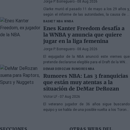
Jorge P. Borreguero
- 08 Aug 2026
Clarke murió el pasado 11 de mayo a los 29 años y,
según el informe de las autoridades, la causa de la
muerte fueron los efectos de la heroína y la cocaína
BASKET NBA
WNBA
Enes Kanter Freedom desafía a
la WNBA y anuncia que quiere
jugar en la liga femenina
Jorge P. Borreguero
- 08 Aug 2026
El exjugador de la NBA anunció este viernes que
pretende declararse elegible para el Draft de la WNBA
de 2027
DEMAR DEROZAN
RUMORES NBA
Rumores NBA: Las 3 franquicias
que están muy atentas a la
situación de DeMar DeRozan
Víctor LF
- 07 Aug 2026
El veterano jugador de 36 años sigue buscando
equipo y se habla de una posible vuelta a los Toronto
Raptors o San Antonio Spurs, mientras Denver
Nuggets también forma parte de la ecuación
SECCIONES
OTRAS WEBS DEL