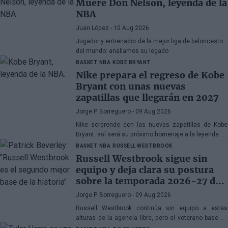
Muere Don Nelson, leyenda de la
NBA
Juan López
- 10 Aug 2026
Jugador y entrenador de la mejor liga de baloncesto
del mundo: analiamos su legado
BASKET NBA
KOBE BRYANT
Nike prepara el regreso de Kobe
Bryant con unas nuevas
zapatillas que llegarán en 2027
Jorge P. Borreguero
- 09 Aug 2026
Nike sorprende con las nuevas zapatillas de Kobe
Bryant: así será su próximo homenaje a la leyenda de
los Lakers
BASKET NBA
RUSSELL WESTBROOK
Russell Westbrook sigue sin
equipo y deja clara su postura
sobre la temporada 2026-27 de
la NBA
Jorge P. Borreguero
- 09 Aug 2026
Russell Westbrook continúa sin equipo a estas
alturas de la agencia libre, pero el veterano base no
parece preocupado por la situación