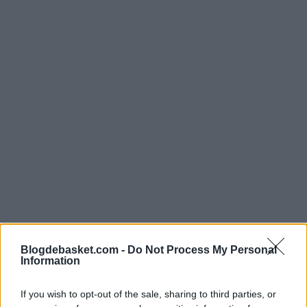
Blogdebasket.com -
Do Not Process My Personal
Bucks kept an open roster spot, needed size and will
Information
bring Cousins into a strong culture on a non-guaranteed
If you wish to opt-out of the sale, sharing to third parties, or
deal. Cousins played well for Clippers in significant