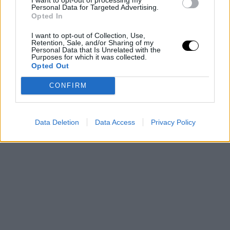
Personal Data for Targeted Advertising.
carga para Bobby (Portis) y para mí estar siempre en
Opted In
cancha con tipos grandes, así que añadir otro jugador
I want to opt-out of Collection, Use,
sería bueno".
Retention, Sale, and/or Sharing of my
Personal Data that Is Unrelated with the
Purposes for which it was collected.
Opted Out
CONFIRM
Data Deletion
Data Access
Privacy Policy