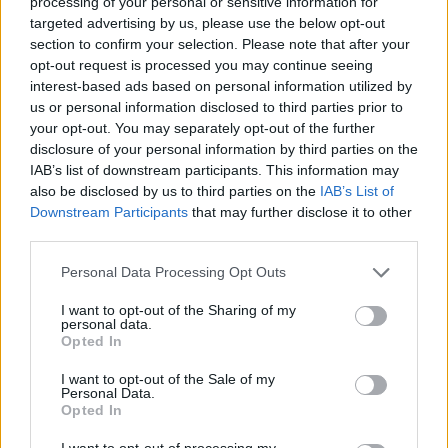
processing of your personal or sensitive information for
stretches a season ago, and stayed in shape awaiting
targeted advertising by us, please use the below opt-out
section to confirm your selection. Please note that after your
an opportunity. Now Cousins gets a deal on the
opt-out request is processed you may continue seeing
defending champs.
https://t.co/zDPHYje9Cq
interest-based ads based on personal information utilized by
us or personal information disclosed to third parties prior to
your opt-out. You may separately opt-out of the further
— Adrian Wojnarowski (@wojespn)
November 28, 2021
disclosure of your personal information by third parties on the
Giannis, de acuerdo con el movimiento
IAB’s list of downstream participants. This information may
also be disclosed by us to third parties on the
IAB’s List of
La clave de esta contratación es que Brook López casi
Downstream Participants
that may further disclose it to other
third parties.
no ha podido jugar nada en este inicio de campaña y los
Personal Data Processing Opt Outs
Bucks no tienen otro pívot en la plantilla que pueda
sustituirle con garantías. Así lo comentaba Giannis tras
I want to opt-out of the Sharing of my
personal data.
la victoria de anoche ante los Pacers: "Obviamente,
Opted In
Brook es gran parte de lo que somos, estamos
I want to opt-out of the Sale of my
Personal Data.
deseando que vuelva sano, pero al final, sin Brook, no
Opted In
tenemos otro jugador alto. Creo que es demasiada
I want to opt-out of processing my