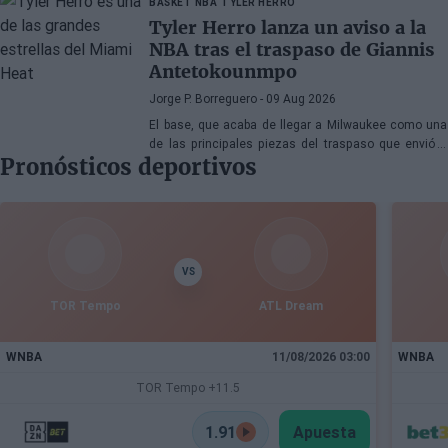
BASKET NBA
TYLER HERRO
Tyler Herro lanza un aviso a la
NBA tras el traspaso de Giannis
Antetokounmpo
Jorge P. Borreguero
- 09 Aug 2026
El base, que acaba de llegar a Milwaukee como una
de las principales piezas del traspaso que envió a
Pronósticos deportivos
Giannis Antetokounmpo a Miami, tiene clara su
prioridad
VS
TOR Tempo
ATL Dream
WNBA
11/08/2026 03:00
WNBA
TOR Tempo +11.5
1.91
Apuesta