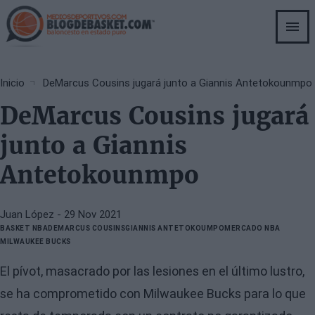
Skip
to
main
content
Breadcrumb
Inicio
DeMarcus Cousins jugará junto a Giannis Antetokounmpo
DeMarcus Cousins jugará
junto a Giannis
Antetokounmpo
Juan López
- 29 Nov 2021
BASKET NBA
DEMARCUS COUSINS
GIANNIS ANTETOKOUMPO
MERCADO NBA
MILWAUKEE BUCKS
El pívot, masacrado por las lesiones en el último lustro,
se ha comprometido con Milwaukee Bucks para lo que