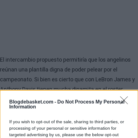
El intercambio propuesto permitiría que los angelinos
reúnan una plantilla digna de poder pelear por el
campeonato. Si bien es cierto que con LeBron James y
Anthony Davis tienen mucha dinamita en el roster,
poder incorporar a un base de tanto nivel y a un viejo
Blogdebasket.com -
Do Not Process My Personal
Information
conocido de James sería increíble para Los Angeles.
If you wish to opt-out of the sale, sharing to third parties, or
Ricky Rubio, Top-100 histórico NBA en robos, sumando
processing of your personal or sensitive information for
uno más con estilo (vía
@cavs
):
targeted advertising by us, please use the below opt-out