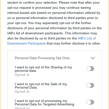
section to confirm your selection. Please note that after your
pic.twitter.com/TGSCLH3z07
opt-out request is processed you may continue seeing
interest-based ads based on personal information utilized by
— Alberto de Roa (@TikotDeRoa)
December 23, 2021
us or personal information disclosed to third parties prior to
your opt-out. You may separately opt-out of the further
Las claves
disclosure of your personal information by third parties on the
IAB’s list of downstream participants. This information may
Ricky está promediando 12.6 puntos, 3.9 rebotes, 6.5
also be disclosed by us to third parties on the
IAB’s List of
asistencias y 1.3 robos tirando con un 34% en triples,
Downstream Participants
that may further disclose it to other
third parties.
haciendo una buena temporada y ganándose la
Personal Data Processing Opt Outs
oportunidad de pelear por ganar el anillo. Las otras
opciones que contemplan los Lakers para traspasar a
I want to opt-out of the Sharing of my
personal data.
Westbrook son John Wall de los Houston Rockets y Ben
Opted In
Simmons de los Philadelphia 76ers, unos jugadores que
I want to opt-out of the Sale of my
Personal Data.
en principio no tendrían tanto impacto como Rubio
Opted In
sumado a Love ya que son unos perfiles perfectos para
I want to opt-out of processing my
Personal Data for Targeted Advertising.
estar al lado de LeBron y AD soñando por sentarse en el
Opted In