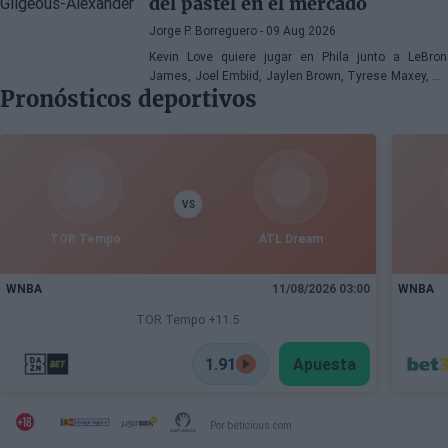
del pastel en el mercado
Jorge P. Borreguero
- 09 Aug 2026
Kevin Love quiere jugar en Phila junto a LeBron
James, Joel Embiid, Jaylen Brown, Tyrese Maxey, VJ
Pronósticos deportivos
Edgecombe, Anfernee Simons y compañía
VS
TOR Tempo
ATL Dream
WNBA
11/08/2026 03:00
WNBA
TOR Tempo +11.5
1.91
Apuesta
Por beticious.com