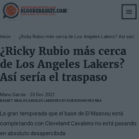
Skip
to
main
content
Breadcrumb
Inicio
¿Ricky Rubio más cerca de Los Angeles Lakers? Así sería el traspaso
¿Ricky Rubio más cerca
de Los Angeles Lakers?
Así sería el traspaso
Manu García
- 23 Dec 2021
BASKET NBA
LOS ANGELES LAKERS
RICKY RUBIO
RUMORES NBA
La gran temporada que el base de El Masnou está
completando con Cleveland Cavaliers no está pasando
en absoluto desapercibida