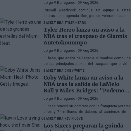
la NBA
Jorge P. Borreguero
- 09 Aug 2026
Russell Westbrook continúa sin equipo a estas
alturas de la agencia libre, pero el veterano base no
parece preocupado por la situación
BASKET NBA
TYLER HERRO
Tyler Herro lanza un aviso a la
NBA tras el traspaso de Giannis
Antetokounmpo
Jorge P. Borreguero
- 09 Aug 2026
El base, que acaba de llegar a Milwaukee como una
de las principales piezas del traspaso que envió a
Giannis Antetokounmpo a Miami, tiene clara su
BASKET NBA
COBY WHITE
prioridad
Coby White lanza un aviso a la
NBA tras la salida de LaMelo
Ball y Miles Bridges: "Podemos
sorprender a mucha gente"
Jorge P. Borreguero
- 09 Aug 2026
El base renovó su contrato con la franquicia por tres
años y 74 millones de dólares al comienzo de la
pretemporada y afronta el nuevo curso con confianza
BASKET NBA
KEVIN LOVE
Los Sixers preparan la guinda