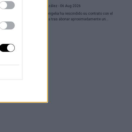
Raúl González
- 06 Aug 2026
Toko Shengelia ha rescindido su contrato con el
Barcelona tras abonar aproximadamente un
millón de euros y se ha comprometido con el
Dubái para la temporada 2026-27. El alero
georgiano completó una única campaña
azulgrana en la que disputó 78 encuentros
entre competiciones europeas y domésticas.