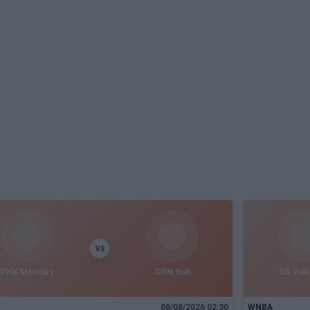
VS
PHX Mercury
CON Sun
GS Valk
08/08/2026 02:30
WNBA