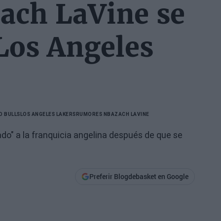
ach LaVine se
 Los Angeles
O BULLS
LOS ANGELES LAKERS
RUMORES NBA
ZACH LAVINE
nado" a la franquicia angelina después de que se
Preferir Blogdebasket en Google