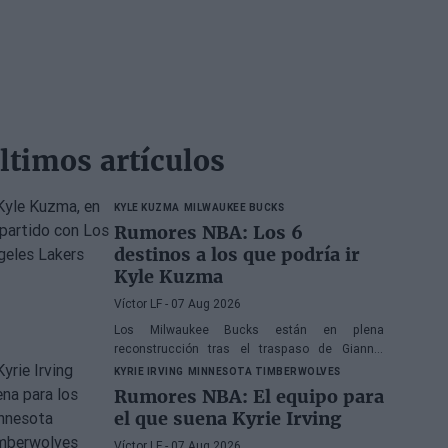
ltimos artículos
KYLE KUZMA
MILWAUKEE BUCKS
Rumores NBA: Los 6
destinos a los que podría ir
Kyle Kuzma
Víctor LF
- 07 Aug 2026
Los Milwaukee Bucks están en plena
reconstrucción tras el traspaso de Giannis
Antetokounmpo y el ala-pívot podría ser el
KYRIE IRVING
MINNESOTA TIMBERWOLVES
siguiente
Rumores NBA: El equipo para
el que suena Kyrie Irving
Víctor LF
- 07 Aug 2026