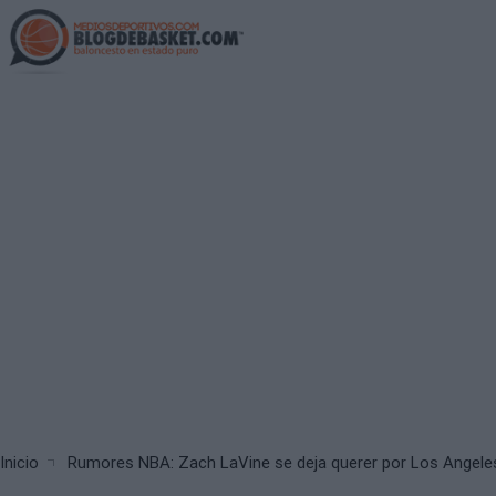
Skip
to
main
content
Breadcrumb
Inicio
Rumores NBA: Zach LaVine se deja querer por Los Angele