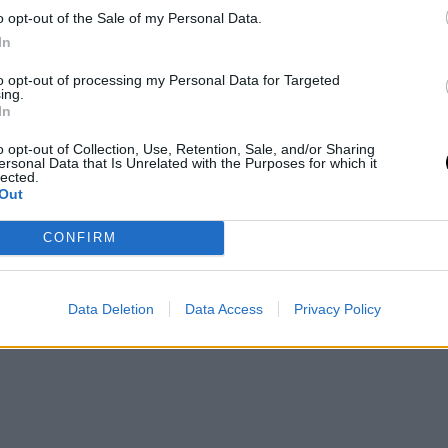
o opt-out of the Sale of my Personal Data.
In
to opt-out of processing my Personal Data for Targeted
 pedirá LaVine en la Agencia Libre así como así.
ing.
In
bien acordar un 'Sign&Trade' con Chicago Bulls
o opt-out of Collection, Use, Retention, Sale, and/or Sharing
 y dorada la próxima temporada.
ersonal Data that Is Unrelated with the Purposes for which it
lected.
Out
CONFIRM
Data Deletion
Data Access
Privacy Policy