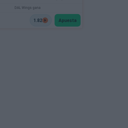
DAL Wings gana
1.82
Apuesta