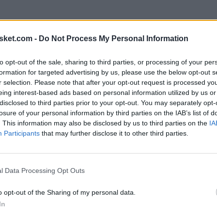
sket.com -
Do Not Process My Personal Information
to opt-out of the sale, sharing to third parties, or processing of your per
formation for targeted advertising by us, please use the below opt-out s
r selection. Please note that after your opt-out request is processed y
e no pudo ocultar su sonrisa cuando se le
eing interest-based ads based on personal information utilized by us or
disclosed to third parties prior to your opt-out. You may separately opt-
Los Angeles. La pregunta vino realizada tras una
losure of your personal information by third parties on the IAB’s list of
Melo cree que el jugador de los Bulls se irá este
. This information may also be disclosed by us to third parties on the
IA
Participants
that may further disclose it to other third parties.
rs", aseguró Zach LaVine de forma contundente.
l Data Processing Opt Outs
y ... this, amid rumors they're hoping to land him
o opt-out of the Sharing of my personal data.
In