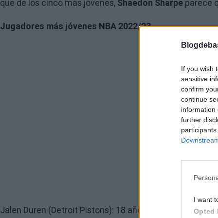
que de los cinco más jóvenes,
Shaedon Sharpe
parece q
Jugadores más jóvenes NBA 2022/23
Blogdeba
If you wish 
sensitive in
confirm you
continue se
information 
further disc
participants
Downstream 
Persona
I want t
Jalen Duren (Detroit Pistons): 18 años y 331 días
Opted 