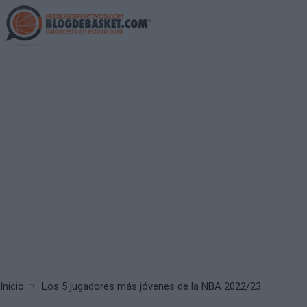
Skip
to
main
content
Breadcrumb
Inicio
Los 5 jugadores más jóvenes de la NBA 2022/23