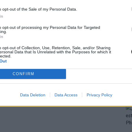
o opt-out of the Sale of my Personal Data.
In
to opt-out of processing my Personal Data for Targeted
ing.
días
In
o opt-out of Collection, Use, Retention, Sale, and/or Sharing
ersonal Data that Is Unrelated with the Purposes for which it
lected.
Out
CONFIRM
Data Deletion
Data Access
Privacy Policy