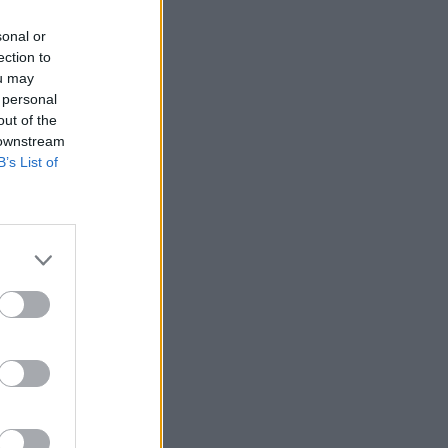
sonal or
ection to
ou may
 personal
out of the
 downstream
B’s List of