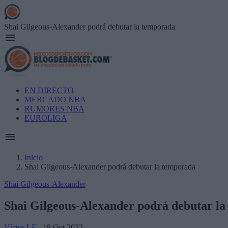
Skip
to
main
Shai Gilgeous-Alexander podrá debutar la temporada
content
Main
EN DIRECTO
navigation
MERCADO NBA
RUMORES NBA
EUROLIGA
Inicio
Shai Gilgeous-Alexander podrá debutar la temporada
Breadcrumb
Shai Gilgeous-Alexander
Shai Gilgeous-Alexander podrá debutar l
Víctor LF
- 18 Oct 2022