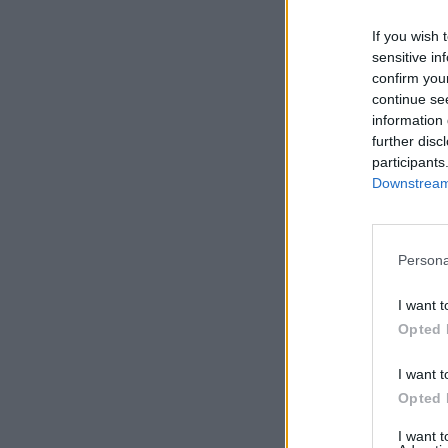
If you wish 
sensitive in
confirm you
continue se
information 
further disc
participants
Downstream 
Persona
I want t
Opted 
I want t
Opted 
I want 