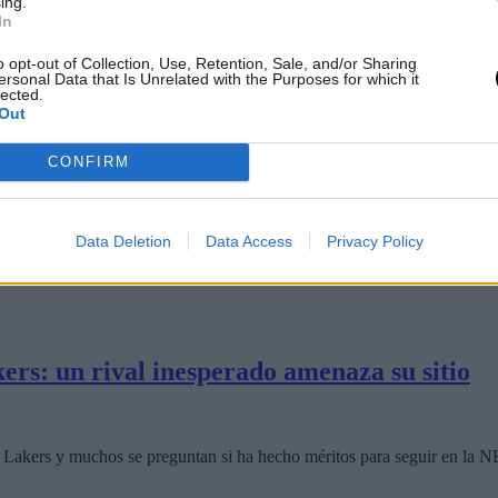
ing.
In
o opt-out of Collection, Use, Retention, Sale, and/or Sharing
ersonal Data that Is Unrelated with the Purposes for which it
lected.
Out
CONFIRM
ichaje de Peyton Watson
Data Deletion
Data Access
Privacy Policy
ando, reduciéndose el abanico de franquicias candidatas a tres.
ers: un rival inesperado amenaza su sitio
s Lakers y muchos se preguntan si ha hecho méritos para seguir en la 