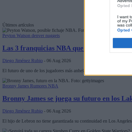
Advertis
Opted 
I want t
of my P
Últimos artículos
was col
Opted 
Peyton Watson
denver nuggets
Las 3 franquicias NBA que pelean por el f
Diego Jiménez Rubio
- 06 Aug 2026
El futuro de uno de los jugadores más anhelados de la NBA se va aclar
Bronny James
Rumores NBA
Bronny James se juega su futuro en los Lak
Diego Jiménez Rubio
- 06 Aug 2026
El hijo de Lebron no tiene garantizada su continuidad en Los Angele