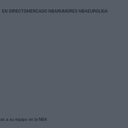
Main
EN DIRECTO
MERCADO NBA
RUMORES NBA
EUROLIGA
navigation
rias a su equipo en la NBA