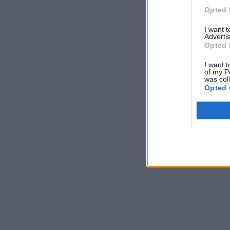
Opted 
I want 
Advertis
Opted 
I want t
of my P
was col
Opted 