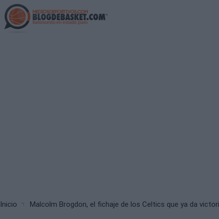
Skip
to
main
content
Breadcrumb
Inicio
Malcolm Brogdon, el fichaje de los Celtics que ya da victo