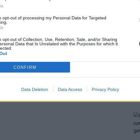
In
to opt-out of processing my Personal Data for Targeted
ing.
In
o opt-out of Collection, Use, Retention, Sale, and/or Sharing
ersonal Data that Is Unrelated with the Purposes for which it
lected.
Out
CONFIRM
Data Deletion
Data Access
Privacy Policy