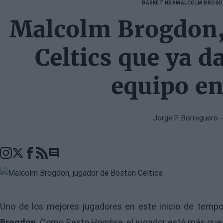
BASKET NBA
MALCOLM BROG
Malcolm Brogdon, e
Celtics que ya da
equipo en
Jorge P. Borreguero
-
Go to comments seciton
Uno de los mejores jugadores en este inicio de temp
Brogdon
. Como Sexto Hombre, el jugador está más que 