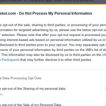
sket.com -
Do Not Process My Personal Information
 se impusieran a
Chicago Bulls
(119-123) con una
to opt-out of the sale, sharing to third parties, or processing of your per
der de la segunda unidad, Brogdon promedia 13.6
formation for targeted advertising by us, please use the below opt-out s
r selection. Please note that after your opt-out request is processed y
Ú
eing interest-based ads based on personal information utilized by us or
disclosed to third parties prior to your opt-out. You may separately opt-
losure of your personal information by third parties on the IAB’s list of
. This information may also be disclosed by us to third parties on the
IA
Participants
that may further disclose it to other third parties.
l Data Processing Opt Outs
o opt-out of the Sharing of my personal data.
In
o opt-out of the Sale of my Personal Data.