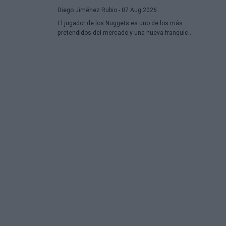
hora.
Diego Jiménez Rubio
- 07 Aug 2026
El jugador de los Nuggets es uno de los más
pretendidos del mercado y una nueva franquicia
ha entrado en la puja.