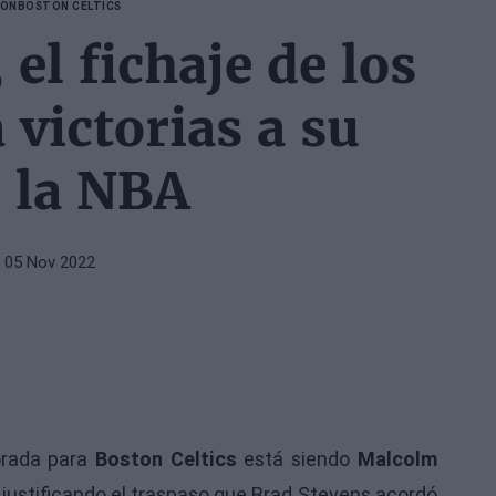
DON
BOSTON CELTICS
l fichaje de los
 victorias a su
 la NBA
 05 Nov 2022
orada para
Boston Celtics
está siendo
Malcolm
justificando el traspaso que Brad Stevens acordó