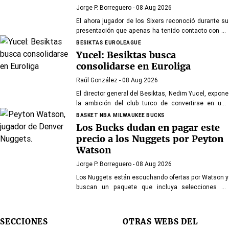
Jorge P. Borreguero
- 08 Aug 2026
El ahora jugador de los Sixers reconoció durante su
presentación que apenas ha tenido contacto con su
antiguo compañero
BESIKTAS
EUROLEAGUE
Yucel: Besiktas busca
consolidarse en Euroliga
Raúl González
- 08 Aug 2026
El director general del Besiktas, Nedim Yucel, expone
la ambición del club turco de convertirse en una
organización permanente y competitiva en la
BASKET NBA
MILWAUKEE BUCKS
Euroliga. En declaraciones a Besiktas Magazine,
Los Bucks dudan en pagar este
aborda la transformación del departamento, la
precio a los Nuggets por Peyton
renovación de Dusan Alimpijevic hasta 2028 y los
Watson
planes para competir en la élite europea.
Jorge P. Borreguero
- 08 Aug 2026
Los Nuggets están escuchando ofertas por Watson y
buscan un paquete que incluya selecciones de
primera ronda, jóvenes talentos o una combinación
de ambos
SECCIONES
OTRAS WEBS DEL