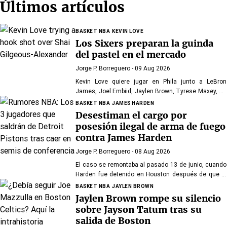
Últimos artículos
BASKET NBA
KEVIN LOVE
Los Sixers preparan la guinda
del pastel en el mercado
Jorge P. Borreguero
- 09 Aug 2026
Kevin Love quiere jugar en Phila junto a LeBron
James, Joel Embiid, Jaylen Brown, Tyrese Maxey, VJ
Edgecombe, Anfernee Simons y compañía
BASKET NBA
JAMES HARDEN
Desestiman el cargo por
posesión ilegal de arma de fuego
contra James Harden
Jorge P. Borreguero
- 08 Aug 2026
El caso se remontaba al pasado 13 de junio, cuando
Harden fue detenido en Houston después de que la
policía encontrara una pistola en su vehículo
BASKET NBA
JAYLEN BROWN
Jaylen Brown rompe su silencio
sobre Jayson Tatum tras su
salida de Boston