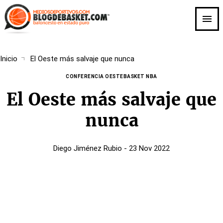
Skip
to
main
content
Breadcrumb
Inicio
El Oeste más salvaje que nunca
CONFERENCIA OESTE
BASKET NBA
El Oeste más salvaje que
nunca
Diego Jiménez Rubio
- 23 Nov 2022