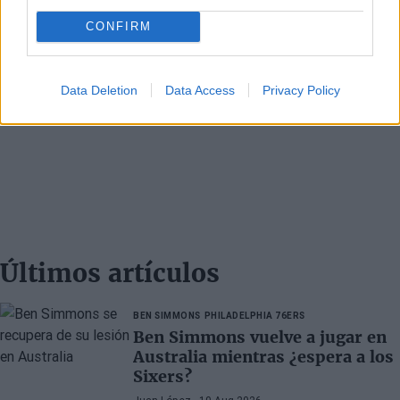
CONFIRM
Data Deletion
Data Access
Privacy Policy
Últimos artículos
BEN SIMMONS
PHILADELPHIA 76ERS
Ben Simmons vuelve a jugar en
Australia mientras ¿espera a los
Sixers?