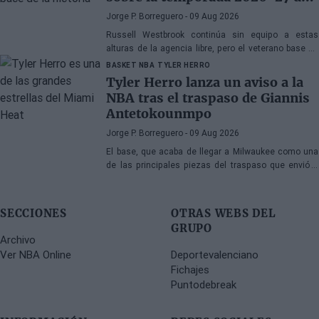
la NBA
Jorge P. Borreguero
- 09 Aug 2026
Russell Westbrook continúa sin equipo a estas
alturas de la agencia libre, pero el veterano base no
parece preocupado por la situación
BASKET NBA
TYLER HERRO
Tyler Herro lanza un aviso a la
NBA tras el traspaso de Giannis
Antetokounmpo
Jorge P. Borreguero
- 09 Aug 2026
El base, que acaba de llegar a Milwaukee como una
de las principales piezas del traspaso que envió a
Giannis Antetokounmpo a Miami, tiene clara su
prioridad
SECCIONES
OTRAS WEBS DEL
GRUPO
Archivo
Ver NBA Online
Deportevalenciano
Fichajes
Puntodebreak