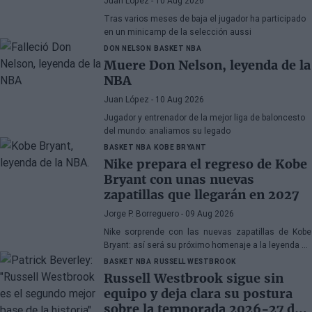
Juan López
- 10 Aug 2026
Tras varios meses de baja el jugador ha participado
en un minicamp de la selección aussi
DON NELSON
BASKET NBA
Muere Don Nelson, leyenda de la
NBA
Juan López
- 10 Aug 2026
Jugador y entrenador de la mejor liga de baloncesto
del mundo: analiamos su legado
BASKET NBA
KOBE BRYANT
Nike prepara el regreso de Kobe
Bryant con unas nuevas
zapatillas que llegarán en 2027
Jorge P. Borreguero
- 09 Aug 2026
Nike sorprende con las nuevas zapatillas de Kobe
Bryant: así será su próximo homenaje a la leyenda de
los Lakers
BASKET NBA
RUSSELL WESTBROOK
Russell Westbrook sigue sin
equipo y deja clara su postura
sobre la temporada 2026-27 de