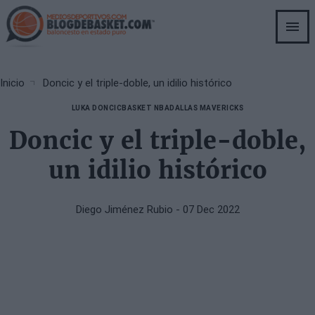
Skip
to
main
content
Breadcrumb
Inicio
Doncic y el triple-doble, un idilio histórico
LUKA DONCIC
BASKET NBA
DALLAS MAVERICKS
Doncic y el triple-doble,
un idilio histórico
Diego Jiménez Rubio
- 07 Dec 2022