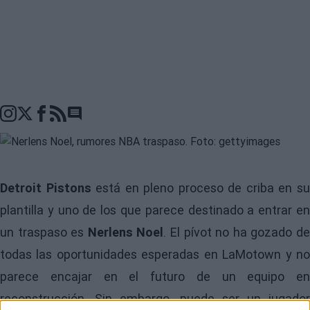
Go to comments seciton
Detroit Pistons
está en pleno proceso de criba en s
plantilla y uno de los que parece destinado a entrar en
un traspaso es
Nerlens Noel
. El pívot no ha gozado d
todas las oportunidades esperadas en LaMotown y no
parece encajar en el futuro de un equipo en
reconstrucción. Sin embargo, puede ser un jugador