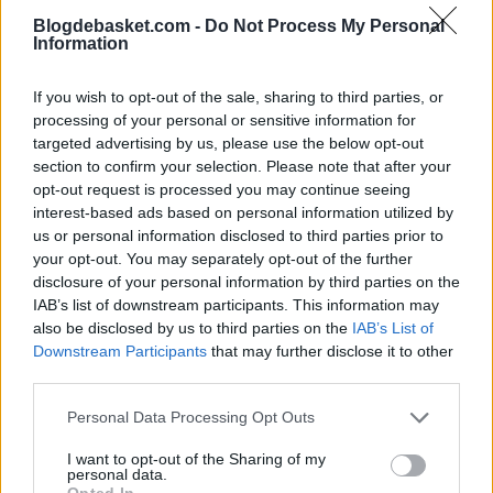
interesante de rol secundario. A tenor de los
rumores
Blogdebasket.com -
Do Not Process My Personal
Information
NBA
, hay cuatro equipos que pujarán por ficharlo:
If you wish to opt-out of the sale, sharing to third parties, or
Dallas Mavericks
processing of your personal or sensitive information for
Portland Trail Blazers
targeted advertising by us, please use the below opt-out
section to confirm your selection. Please note that after your
Sacramento Kings
opt-out request is processed you may continue seeing
Miami Heat
interest-based ads based on personal information utilized by
us or personal information disclosed to third parties prior to
your opt-out. You may separately opt-out of the further
disclosure of your personal information by third parties on the
IAB’s list of downstream participants. This information may
also be disclosed by us to third parties on the
IAB’s List of
Downstream Participants
that may further disclose it to other
third parties.
Personal Data Processing Opt Outs
I want to opt-out of the Sharing of my
personal data.
Opted In