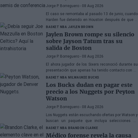
Jorge P. Borreguero
- 08 Aug 2026
El caso se remontaba al pasado 13 de junio, cuando
Harden fue detenido en Houston después de que la
policía encontrara una pistola en su vehículo
BASKET NBA
JAYLEN BROWN
Jaylen Brown rompe su silencio
sobre Jayson Tatum tras su
salida de Boston
Jorge P. Borreguero
- 08 Aug 2026
El ahora jugador de los Sixers reconoció durante su
presentación que apenas ha tenido contacto con su
antiguo compañero
BASKET NBA
MILWAUKEE BUCKS
Los Bucks dudan en pagar este
precio a los Nuggets por Peyton
Watson
Jorge P. Borreguero
- 08 Aug 2026
Los Nuggets están escuchando ofertas por Watson y
buscan un paquete que incluya selecciones de
primera ronda, jóvenes talentos o una combinación
BASKET NBA
BRANDON CLARKE
de ambos
Médico forense revela la causa