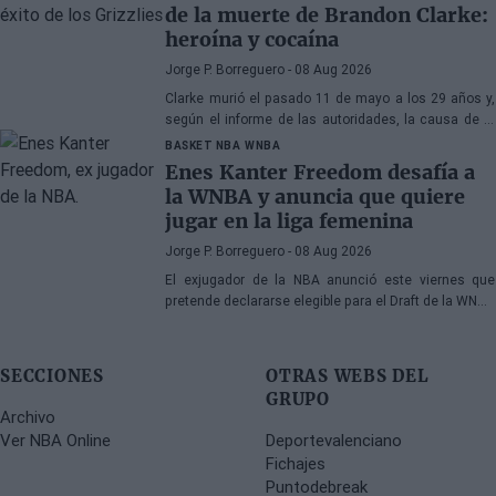
de la muerte de Brandon Clarke:
heroína y cocaína
Jorge P. Borreguero
- 08 Aug 2026
Clarke murió el pasado 11 de mayo a los 29 años y,
según el informe de las autoridades, la causa de la
muerte fueron los efectos de la heroína y la cocaína
BASKET NBA
WNBA
Enes Kanter Freedom desafía a
la WNBA y anuncia que quiere
jugar en la liga femenina
Jorge P. Borreguero
- 08 Aug 2026
El exjugador de la NBA anunció este viernes que
pretende declararse elegible para el Draft de la WNBA
de 2027
SECCIONES
OTRAS WEBS DEL
GRUPO
Archivo
Ver NBA Online
Deportevalenciano
Fichajes
Puntodebreak