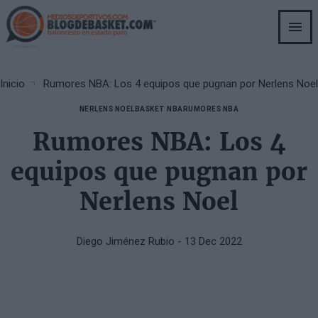
Skip
to
main
content
Breadcrumb
Inicio
Rumores NBA: Los 4 equipos que pugnan por Nerlens Noel
NERLENS NOEL
BASKET NBA
RUMORES NBA
Rumores NBA: Los 4
equipos que pugnan por
Nerlens Noel
Diego Jiménez Rubio
- 13 Dec 2022