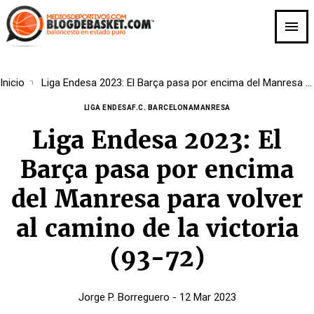
Skip
to
main
content
Breadcrumb
Inicio
Liga Endesa 2023: El Barça pasa por encima del Manresa para volver al camino de la victoria (93-72)
LIGA ENDESA
F.C. BARCELONA
MANRESA
Liga Endesa 2023: El
Barça pasa por encima
del Manresa para volver
al camino de la victoria
(93-72)
Jorge P. Borreguero
- 12 Mar 2023