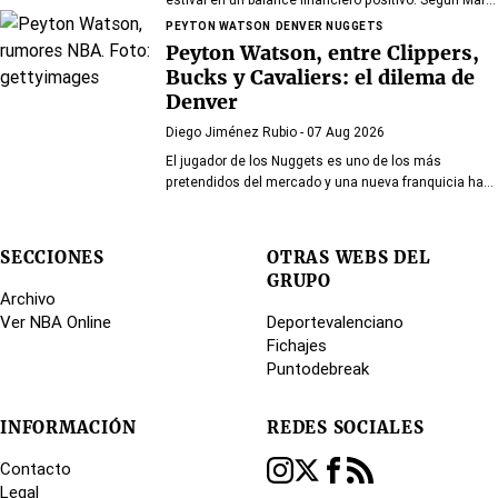
Mundet, la sección azulgrana ingresó cerca de tres
PEYTON WATSON
DENVER NUGGETS
millones de euros procedentes de salidas de
Peyton Watson, entre Clippers,
jugadores, a pesar de un proceso de transferencias
Bucks y Cavaliers: el dilema de
marcado por la incertidumbre y los cambios de
Denver
última hora.
Diego Jiménez Rubio
- 07 Aug 2026
El jugador de los Nuggets es uno de los más
pretendidos del mercado y una nueva franquicia ha
entrado en la puja.
SECCIONES
OTRAS WEBS DEL
GRUPO
Archivo
Ver NBA Online
Deportevalenciano
Fichajes
Puntodebreak
INFORMACIÓN
REDES SOCIALES
Contacto
Legal