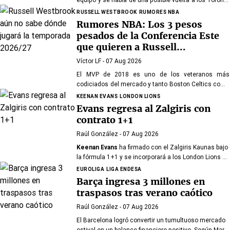
Raptors o San Antonio Spurs, mientras Denver
RUSSELL WESTBROOK
RUMORES NBA
Nuggets también forma parte de la ecuación
Rumores NBA: Los 3 pesos
pesados de la Conferencia Este
que quieren a Russell
Westbrook
Víctor LF
- 07 Aug 2026
El MVP de 2018 es uno de los veteranos más
codiciados del mercado y tanto Boston Celtics como
Cleveland Cavaliers y Detroit Pistons estarían
KEENAN EVANS
LONDON LIONS
interesados en hacerse con sus servicios
Evans regresa al Zalgiris con
contrato 1+1
Raúl González
- 07 Aug 2026
Keenan Evans
ha firmado con el Zalgiris Kaunas bajo
la fórmula 1+1 y se incorporará a los London Lions en
calidad de cedido durante la temporada 2026/27. El
EUROLIGA
LIGA ENDESA
base estadounidense continúa su proceso de
Barça ingresa 3 millones en
recuperación tras las lesiones sufridas en los
traspasos tras verano caótico
últimos meses.
Raúl González
- 07 Aug 2026
El Barcelona logró convertir un tumultuoso mercado
estival en un balance financiero positivo. Según Marc