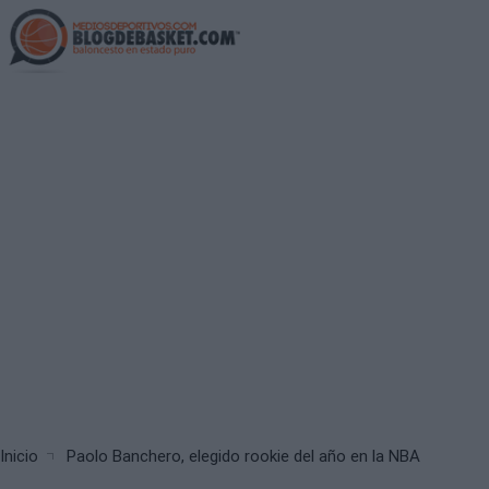
Skip
to
main
content
Breadcrumb
Inicio
Paolo Banchero, elegido rookie del año en la NBA