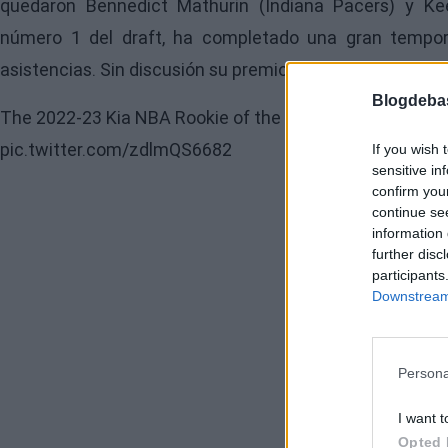
quedaron Bennedict Mathurin (Indiana Pacers) y Ke
número 1 del draft, ha completado una gran tempor
asistencias. Sin discusión su premio.
Blogdeba
The 2022-23 Kia NBA Rookie of the Year is... Paolo Banc
pic.twitter.com/zdlmQS6682
If you wish 
sensitive in
confirm you
continue se
information 
further disc
participants
Downstream 
Persona
I want t
Opted 