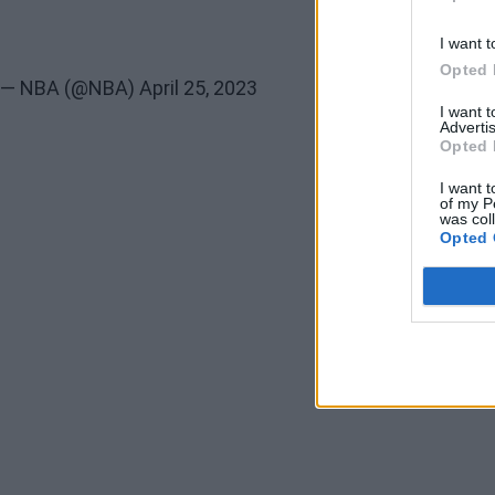
I want t
Opted 
— NBA (@NBA)
April 25, 2023
I want 
Advertis
Opted 
I want t
of my P
was col
Opted 