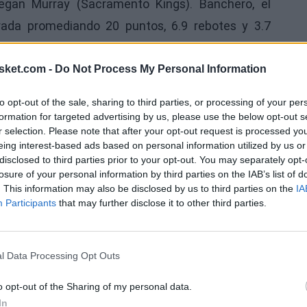
egan Murray (Sacramento Kings). Banchero, el
ada promediando 20 puntos, 6.9 rebotes y 3.7
sket.com -
Do Not Process My Personal Information
hero!
#KiaROY
|
#NBAAwards
|
@Kia
to opt-out of the sale, sharing to third parties, or processing of your per
Ú
formation for targeted advertising by us, please use the below opt-out s
r selection. Please note that after your opt-out request is processed y
eing interest-based ads based on personal information utilized by us or
disclosed to third parties prior to your opt-out. You may separately opt-
losure of your personal information by third parties on the IAB’s list of
. This information may also be disclosed by us to third parties on the
IA
Participants
that may further disclose it to other third parties.
l Data Processing Opt Outs
o opt-out of the Sharing of my personal data.
In