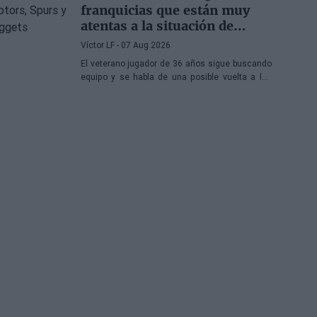
franquicias que están muy
atentas a la situación de
DeMar DeRozan
Víctor LF
- 07 Aug 2026
El veterano jugador de 36 años sigue buscando
equipo y se habla de una posible vuelta a los
Toronto Raptors o San Antonio Spurs, mientras
Denver Nuggets también forma parte de la
ecuación