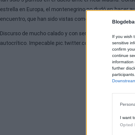
estrella en Europa, el montenegrino no dudó en hacer au
encuentro, que han sido vistas como un ejemplo en la de
Blogdeba
Discurso de mucho calado y con serenidad a pesar de e
If you wish 
autocrítico. Impecable.
pic.twitter.com/c0APSdSbjD
sensitive in
confirm you
continue se
information 
further disc
participants
Downstream 
Persona
I want t
Opted 