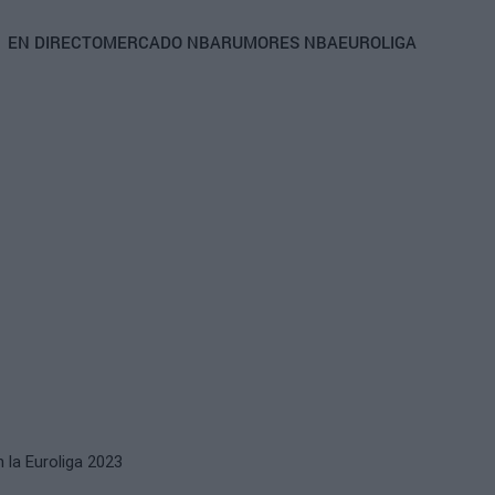
Main
EN DIRECTO
MERCADO NBA
RUMORES NBA
EUROLIGA
navigation
n la Euroliga 2023