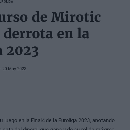
UROLIGA
urso de Mirotic
 derrota en la
a 2023
- 20 May 2023
uego en la Final4 de la Euroliga 2023, anotando
ciente del dineral que gana y de su rol de máxima