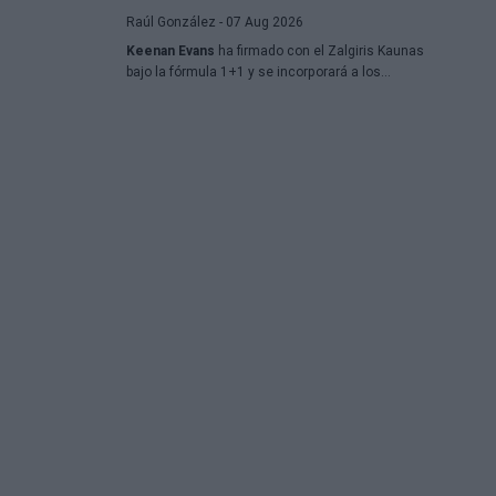
por la incertidumbre y los cambios de última
Raúl González
- 07 Aug 2026
hora.
Keenan Evans
ha firmado con el Zalgiris Kaunas
bajo la fórmula 1+1 y se incorporará a los
London Lions en calidad de cedido durante la
temporada 2026/27. El base estadounidense
continúa su proceso de recuperación tras las
lesiones sufridas en los últimos meses.