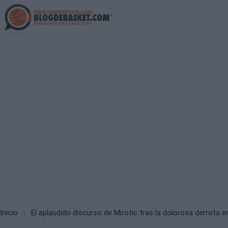
Skip
to
main
content
Breadcrumb
Inicio
El aplaudido discurso de Mirotic tras la dolorosa derrota e