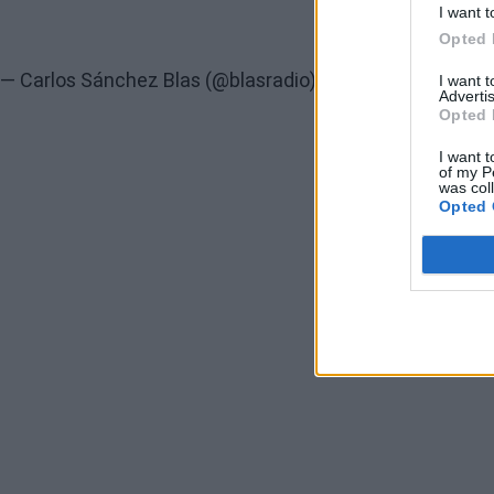
I want t
Opted 
— Carlos Sánchez Blas (@blasradio)
May 19, 2023
I want 
Advertis
Opted 
I want t
of my P
was col
Opted 