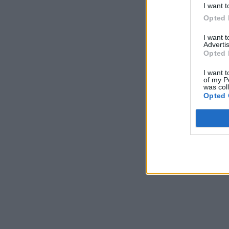
I want t
Opted 
I want 
Advertis
Opted 
I want t
of my P
was col
Opted 