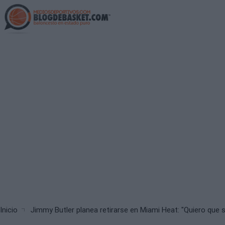
Skip
to
main
content
Breadcrumb
Inicio
Jimmy Butler planea retirarse en Miami Heat: "Quiero que s