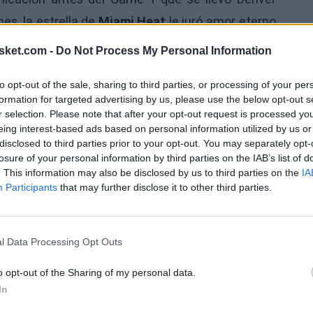
s, la estrella de
Miami Heat
le juró amor eterno
r el resto de su carrera allí.
sket.com -
Do Not Process My Personal Information
 Butler tras explicar cómo comenzó su carrera
to opt-out of the sale, sharing to third parties, or processing of your per
cago Bulls siempre y cómo ahora se ha cerrado el
formation for targeted advertising by us, please use the below opt-out s
Ú
r selection. Please note that after your opt-out request is processed y
eing interest-based ads based on personal information utilized by us or
disclosed to third parties prior to your opt-out. You may separately opt-
losure of your personal information by third parties on the IAB’s list of
. This information may also be disclosed by us to third parties on the
IA
Participants
that may further disclose it to other third parties.
l Data Processing Opt Outs
o opt-out of the Sharing of my personal data.
In