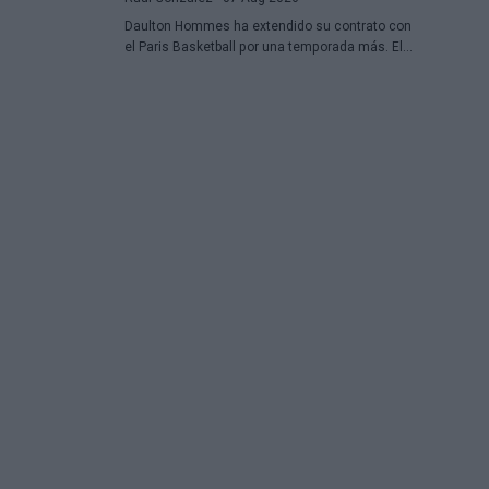
Daulton Hommes ha extendido su contrato con
el Paris Basketball por una temporada más. El
alero estadounidense de 30 años, veterano de
58 partidos en la Euroliga, continúa en el equipo
francés tras dos campañas marcadas por
momentos decisivos en los playoffs.