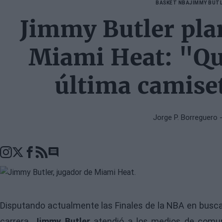
BASKET NBA
JIMMY BUT
Jimmy Butler plan
Miami Heat: "Qui
última camiset
Jorge P. Borreguero
-
Go to comments seciton
Disputando actualmente las Finales de la
NBA
en busca 
carrera,
Jimmy Butler
atendió a los medios de comu