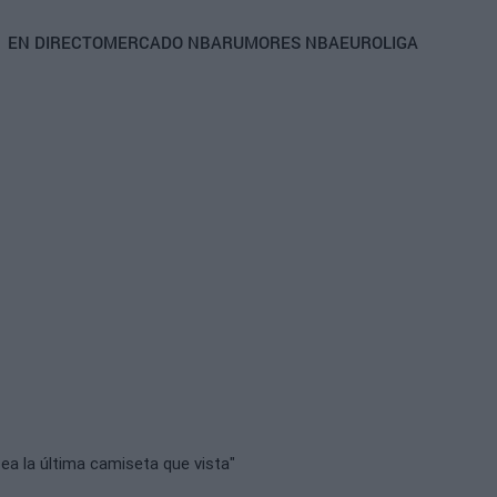
Main
EN DIRECTO
MERCADO NBA
RUMORES NBA
EUROLIGA
navigation
ea la última camiseta que vista"