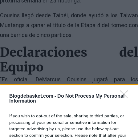
próxima semana en Zamboanga.
Cousins llegó desde Taipéi, donde ayudó a los Taiwan
Mustangs a ganar el título de la Etapa 4 del torneo con
una barrida de cinco partidos.
Declaraciones del
Equipo
"Es oficial. DeMarcus Cousins jugará para los
Zamboanga Valientes en las finales del Torneo
Blogdebasket.com -
Do Not Process My Personal
Asiático", declaró el propietario del equipo, Junnie
Information
Navarro. Cousins, sin embargo, se abstuvo de hablar
If you wish to opt-out of the sale, sharing to third parties, or
con los medios ya que no había tenido descanso desde
processing of your personal or sensitive information for
que jugó el último partido de la Etapa 4 el jueves por la
targeted advertising by us, please use the below opt-out
section to confirm your selection. Please note that after your