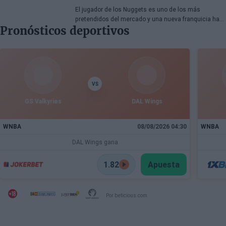
El jugador de los Nuggets es uno de los más
pretendidos del mercado y una nueva franquicia ha
Pronósticos deportivos
entrado en la puja.
VS
GS Valkyries
DAL Wings
WNBA
08/08/2026 04:30
WNBA
DAL Wings gana
1.82
Apuesta
Por beticious.com