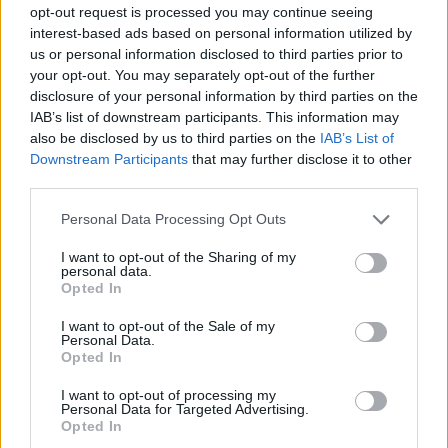
noche en el gimnasio Heping de Taipéi.
opt-out request is processed you may continue seeing
interest-based ads based on personal information utilized by
Carrera y Logros de
us or personal information disclosed to third parties prior to
your opt-out. You may separately opt-out of the further
Cousins
disclosure of your personal information by third parties on the
IAB’s list of downstream participants. This information may
also be disclosed by us to third parties on the
IAB’s List of
El jugador de 33 años ganó una medalla de oro olímpica
Downstream Participants
that may further disclose it to other
como parte del equipo de EE. UU. en los Juegos de Río
third parties.
de Janeiro 2016 y, dos años antes, también fue parte
Personal Data Processing Opt Outs
del equipo estadounidense que se llevó el oro en el
I want to opt-out of the Sharing of my
Campeonato Mundial de FIBA en Sevilla, España.
personal data.
Opted In
Cousins, cuatro veces All-Star y dos veces miembro del
I want to opt-out of the Sale of my
Personal Data.
Segundo Equipo All-NBA, fue la selección número 5 en
Opted In
el draft de 2010 por los Sacramento Kings. También ha
I want to opt-out of processing my
Personal Data for Targeted Advertising.
jugado para New Orleans, Golden State, Houston, LA
Opted In