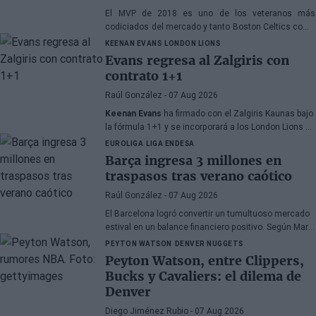
El MVP de 2018 es uno de los veteranos más
codiciados del mercado y tanto Boston Celtics como
Cleveland Cavaliers y Detroit Pistons estarían
KEENAN EVANS
LONDON LIONS
interesados en hacerse con sus servicios
Evans regresa al Zalgiris con
contrato 1+1
Raúl González
- 07 Aug 2026
Keenan Evans
ha firmado con el Zalgiris Kaunas bajo
la fórmula 1+1 y se incorporará a los London Lions en
calidad de cedido durante la temporada 2026/27. El
EUROLIGA
LIGA ENDESA
base estadounidense continúa su proceso de
Barça ingresa 3 millones en
recuperación tras las lesiones sufridas en los
traspasos tras verano caótico
últimos meses.
Raúl González
- 07 Aug 2026
El Barcelona logró convertir un tumultuoso mercado
estival en un balance financiero positivo. Según Marc
Mundet, la sección azulgrana ingresó cerca de tres
PEYTON WATSON
DENVER NUGGETS
millones de euros procedentes de salidas de
Peyton Watson, entre Clippers,
jugadores, a pesar de un proceso de transferencias
Bucks y Cavaliers: el dilema de
marcado por la incertidumbre y los cambios de
Denver
última hora.
Diego Jiménez Rubio
- 07 Aug 2026