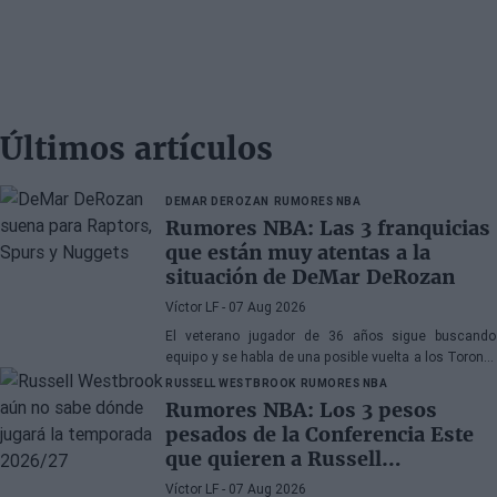
Últimos artículos
DEMAR DEROZAN
RUMORES NBA
Rumores NBA: Las 3 franquicias
que están muy atentas a la
situación de DeMar DeRozan
Víctor LF
- 07 Aug 2026
El veterano jugador de 36 años sigue buscando
equipo y se habla de una posible vuelta a los Toronto
Raptors o San Antonio Spurs, mientras Denver
RUSSELL WESTBROOK
RUMORES NBA
Nuggets también forma parte de la ecuación
Rumores NBA: Los 3 pesos
pesados de la Conferencia Este
que quieren a Russell
Westbrook
Víctor LF
- 07 Aug 2026