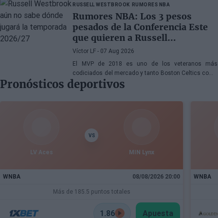
Raptors o San Antonio Spurs, mientras Denver
RUSSELL WESTBROOK
RUMORES NBA
Nuggets también forma parte de la ecuación
Rumores NBA: Los 3 pesos
pesados de la Conferencia Este
que quieren a Russell
Westbrook
Víctor LF
- 07 Aug 2026
El MVP de 2018 es uno de los veteranos más
codiciados del mercado y tanto Boston Celtics como
Pronósticos deportivos
Cleveland Cavaliers y Detroit Pistons estarían
interesados en hacerse con sus servicios
VS
LV Aces
MIN Lynx
WNBA
08/08/2026 20:00
WNBA
Más de 185.5 puntos totales
1.86
Apuesta