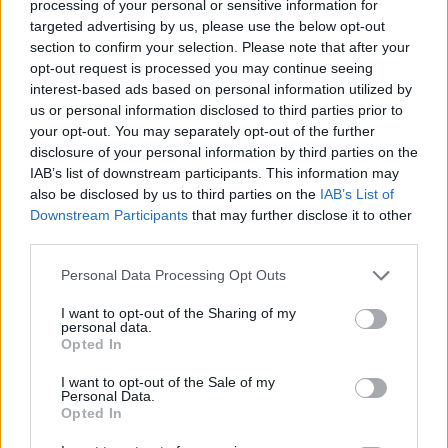
processing of your personal or sensitive information for
reunió con Pelinka y el entrenador JJ Redick. "Solo
targeted advertising by us, please use the below opt-out
section to confirm your selection. Please note that after your
quiero jugar", les expresó. "Entiendo que esto es un
opt-out request is processed you may continue seeing
negocio, así que al final del día les dije: 'Vamos a jugar
interest-based ads based on personal information utilized by
us or personal information disclosed to third parties prior to
baloncesto'". Estuvo en la banca, vestido de calle,
your opt-out. You may separately opt-out of the further
durante la victoria de los Lakers sobre los Jazz y fue
disclosure of your personal information by third parties on the
IAB’s list of downstream participants. This information may
reincorporado en la rotación para el partido del
also be disclosed by us to third parties on the
IAB’s List of
miércoles en Utah.
Downstream Participants
that may further disclose it to other
third parties.
Mientras tanto, los Hornets presentaron una disputa
Personal Data Processing Opt Outs
ante la NBA por la evaluación física que los Lakers
I want to opt-out of the Sharing of my
hicieron de Williams, buscando revertir nuevamente la
personal data.
Opted In
transacción. Knecht aseguró no tener conocimiento
I want to opt-out of the Sale of my
sobre el posible desenlace de esta situación y se limitó
Personal Data.
Opted In
a enfocarse en el juego. "Solo hago lo que amo, salir a