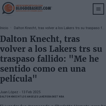
Skip
to
main
content
Breadcrumb
Inicio
Dalton Knecht, tras volver a los Lakers trs su traspaso fallido: "Me he sentido como en una película"
Dalton Knecht, tras
volver a los Lakers trs su
traspaso fallido: "Me he
sentido como en una
película"
Juan López
- 13 Feb 2025
DALTON KNECHT
LOS ANGELES LAKERS
BASKET NBA