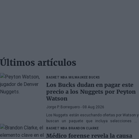
Últimos artículos
BASKET NBA
MILWAUKEE BUCKS
Los Bucks dudan en pagar este
precio a los Nuggets por Peyton
Watson
Jorge P. Borreguero
- 08 Aug 2026
Los Nuggets están escuchando ofertas por Watson y
buscan un paquete que incluya selecciones de
primera ronda, jóvenes talentos o una combinación
BASKET NBA
BRANDON CLARKE
de ambos
Médico forense revela la causa