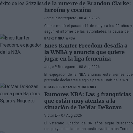
de la muerte de Brandon Clarke:
heroína y cocaína
Jorge P. Borreguero
- 08 Aug 2026
Clarke murió el pasado 11 de mayo a los 29 años y,
según el informe de las autoridades, la causa de la
muerte fueron los efectos de la heroína y la cocaína
BASKET NBA
WNBA
Enes Kanter Freedom desafía a
la WNBA y anuncia que quiere
jugar en la liga femenina
Jorge P. Borreguero
- 08 Aug 2026
El exjugador de la NBA anunció este viernes que
pretende declararse elegible para el Draft de la WNBA
de 2027
DEMAR DEROZAN
RUMORES NBA
Rumores NBA: Las 3 franquicias
que están muy atentas a la
situación de DeMar DeRozan
Víctor LF
- 07 Aug 2026
El veterano jugador de 36 años sigue buscando
equipo y se habla de una posible vuelta a los Toronto