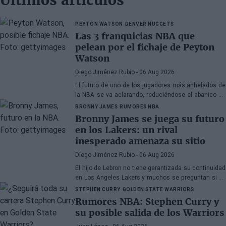
Últimos artículos
PEYTON WATSON
DENVER NUGGETS
Las 3 franquicias NBA que
pelean por el fichaje de Peyton
Watson
Diego Jiménez Rubio
- 06 Aug 2026
El futuro de uno de los jugadores más anhelados de
la NBA se va aclarando, reduciéndose el abanico de
franquicias candidatas a tres.
BRONNY JAMES
RUMORES NBA
Bronny James se juega su futuro
en los Lakers: un rival
inesperado amenaza su sitio
Diego Jiménez Rubio
- 06 Aug 2026
El hijo de Lebron no tiene garantizada su continuidad
en Los Angeles Lakers y muchos se preguntan si ha
hecho méritos para seguir en la NBA.
STEPHEN CURRY
GOLDEN STATE WARRIORS
Rumores NBA: Stephen Curry y
su posible salida de los Warriors