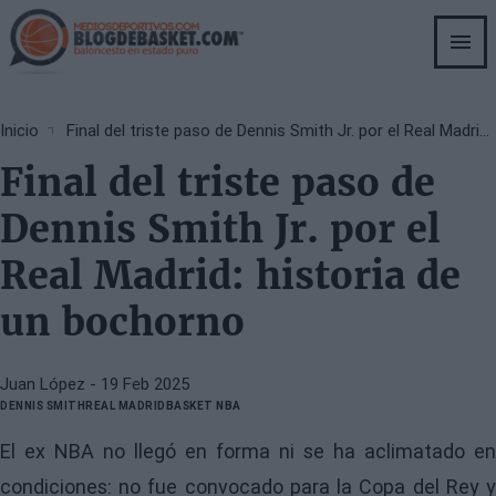
Skip
to
main
content
Breadcrumb
Inicio
Final del triste paso de Dennis Smith Jr. por el Real Madrid: historia de un bochorno
Final del triste paso de
Dennis Smith Jr. por el
Real Madrid: historia de
un bochorno
Juan López
- 19 Feb 2025
DENNIS SMITH
REAL MADRID
BASKET NBA
El ex NBA no llegó en forma ni se ha aclimatado en
condiciones: no fue convocado para la Copa del Rey y