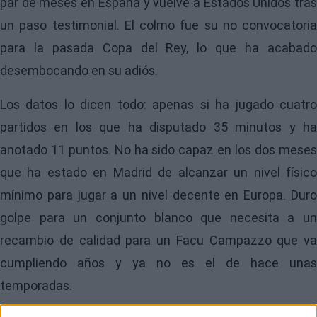
par de meses en España y vuelve a Estados Unidos tras
un paso testimonial. El colmo fue su no convocatoria
para la pasada Copa del Rey, lo que ha acabado
desembocando en su adiós.
Los datos lo dicen todo: apenas si ha jugado cuatro
partidos en los que ha disputado 35 minutos y ha
anotado 11 puntos. No ha sido capaz en los dos meses
que ha estado en Madrid de alcanzar un nivel físico
mínimo para jugar a un nivel decente en Europa. Duro
golpe para un conjunto blanco que necesita a un
recambio de calidad para un Facu Campazzo que va
cumpliendo años y ya no es el de hace unas
temporadas.