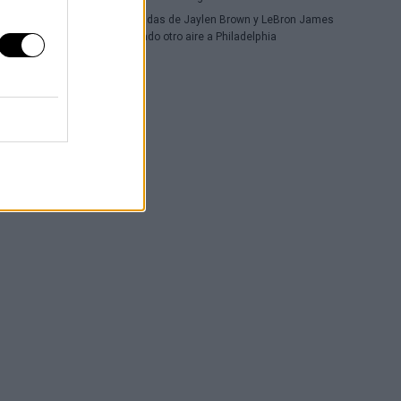
Las llegadas de Jaylen Brown y LeBron James
le han dado otro aire a Philadelphia