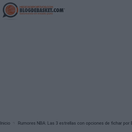
Skip
to
main
content
Breadcrumb
Inicio
Rumores NBA: Las 3 estrellas con opciones de fichar por 