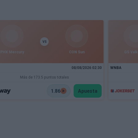
VS
PHX Mercury
CON Sun
GS Valk
08/08/2026 02:30
WNBA
Más de 173.5 puntos totales
1.86
Apuesta