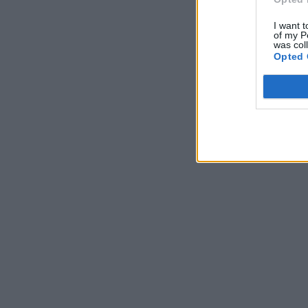
I want t
of my P
was col
Opted 