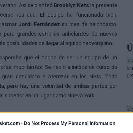
verano. Así se planteó
Brooklyn Nets
la presente
rse realidad. El equipo ha funcionado bien,
plasmar
Jordi Fernández
su idea de baloncesto.
e para grandes estrellas anhelantes de nuevos
s posibilidades de llegar al equipo neoyorquino.
Ú
 esperaba que el hecho de ser un equipo de un
res importantes. Se habló a inicios de curso de
 gran candidato a aterrizar en los Nets. Todo
a, pero hay una voluntad de ambas partes por
tus superior en un lugar como Nueva York.
sket.com -
Do Not Process My Personal Information