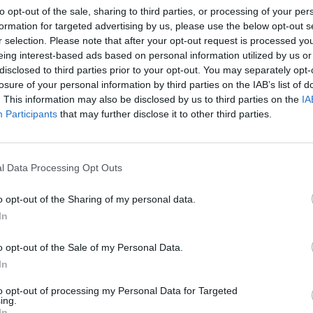
to opt-out of the sale, sharing to third parties, or processing of your per
formation for targeted advertising by us, please use the below opt-out s
r selection. Please note that after your opt-out request is processed y
eing interest-based ads based on personal information utilized by us or
disclosed to third parties prior to your opt-out. You may separately opt-
losure of your personal information by third parties on the IAB’s list of
. This information may also be disclosed by us to third parties on the
IA
Participants
that may further disclose it to other third parties.
l Data Processing Opt Outs
fichaje de Anteto, sino que tienen dos balas en la
ien no se descarta que quiera salir de unos Pacers
o opt-out of the Sharing of my personal data.
In
más arriesgada, pero muy atractiva, es apostar por
tiempos están suscitando gran ilusión en toda la
o opt-out of the Sale of my Personal Data.
In
to opt-out of processing my Personal Data for Targeted
ing.
In