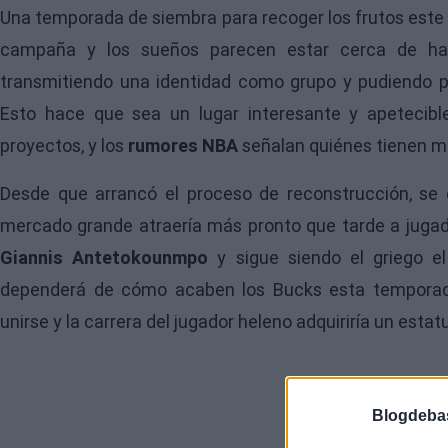
Una temporada de siembra para recoger los frutos este 
campaña y los sueños parecen estar cerca de hace
transmitiendo una identidad como grupo y pudiendo 
Esto hace que sea un lugar interesante y apetecibl
proyectos, y los
rumores NBA
señalan quiénes tienen má
Desde que arrancó el proceso de reconstrucción, se
mercado grande atraería más pronto que tarde a jugado
Giannis Antetokounmpo
y sigue siendo el griego el
dependerá de cómo acaben los Bucks esta temporad
unirse y la carrera del jugador heleno adquiriría un esta
Blogdeba