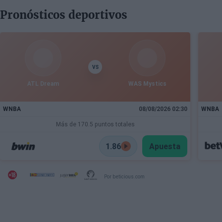
Pronósticos deportivos
VS
ATL Dream
WAS Mystics
WNBA
08/08/2026 02:30
WNBA
Más de 170.5 puntos totales
1.86
Apuesta
Por beticious.com