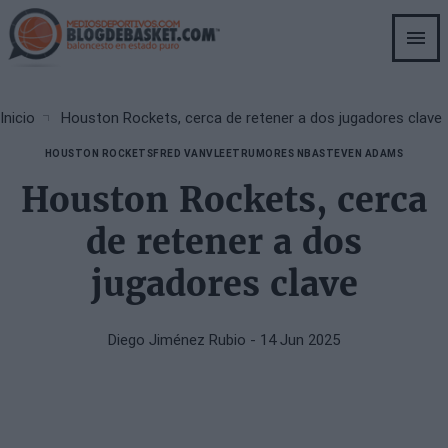
Skip
to
main
content
Breadcrumb
Inicio
Houston Rockets, cerca de retener a dos jugadores clave
HOUSTON ROCKETS
FRED VANVLEET
RUMORES NBA
STEVEN ADAMS
Houston Rockets, cerca
de retener a dos
jugadores clave
Diego Jiménez Rubio
- 14 Jun 2025