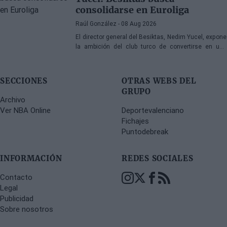
consolidarse en Euroliga
Raúl González
- 08 Aug 2026
El director general del Besiktas, Nedim Yucel, expone
la ambición del club turco de convertirse en una
organización permanente y competitiva en la
Euroliga. En declaraciones a Besiktas Magazine,
aborda la transformación del departamento, la
SECCIONES
OTRAS WEBS DEL
renovación de Dusan Alimpijevic hasta 2028 y los
GRUPO
planes para competir en la élite europea.
Archivo
Ver NBA Online
Deportevalenciano
Fichajes
Puntodebreak
INFORMACIÓN
REDES SOCIALES
Contacto
Legal
Publicidad
Sobre nosotros