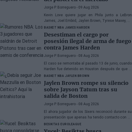
Jorge P. Borreguero
- 09 Aug 2026
Kevin Love quiere jugar en Phila junto a LeBron
James, Joel Embiid, Jaylen Brown, Tyrese Maxey, VJ
Edgecombe, Anfernee Simons y compañía
BASKET NBA
JAMES HARDEN
Desestiman el cargo por
posesión ilegal de arma de fuego
contra James Harden
Jorge P. Borreguero
- 08 Aug 2026
El caso se remontaba al pasado 13 de junio, cuando
Harden fue detenido en Houston después de que la
policía encontrara una pistola en su vehículo
BASKET NBA
JAYLEN BROWN
Jaylen Brown rompe su silencio
sobre Jayson Tatum tras su
salida de Boston
Jorge P. Borreguero
- 08 Aug 2026
El ahora jugador de los Sixers reconoció durante su
presentación que apenas ha tenido contacto con su
antiguo compañero
BESIKTAS
EUROLEAGUE
Yucel: Besiktas busca