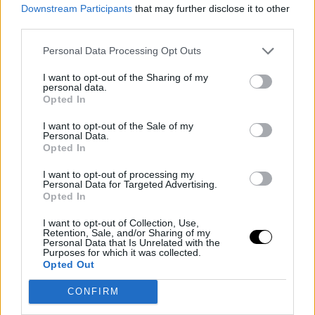
Talento que viene de
Downstream Participants
that may further disclose it to other
third parties.
lejos
Personal Data Processing Opt Outs
Lejos de la sorpresa que causó en buena parte del
I want to opt-out of the Sharing of my
personal data.
continente, Velicka sabía que este era su momento.
Opted In
Con 25 años y una carrera marcada por su paso por
I want to opt-out of the Sale of my
Personal Data.
ligas de Lituania, España, Estonia, Francia, Alemania e
Opted In
Italia, no dudó en aprovecharlo: “Es mi posición, debo
I want to opt-out of processing my
Personal Data for Targeted Advertising.
liderar, bajar el balón, generar para todos. Ya había
Opted In
jugado así en mi temporada antes, estaba preparado”.
I want to opt-out of Collection, Use,
Retention, Sale, and/or Sharing of my
Su talento ya había brillado en categorías inferiores,
Personal Data that Is Unrelated with the
Purposes for which it was collected.
Opted Out
como en el FIBA U20 EuroBasket 2019, donde firmó 16.4
puntos, 6.6 asistencias y 4.9 rebotes de media. Sin
CONFIRM
embargo, faltaba ese gran partido con la selección