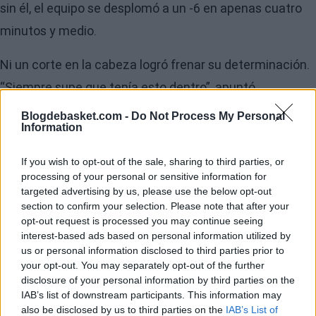
sin él, el equipo se desplomó a un -6 en apenas cuatro
minutos y medio.
Ni un corte en la cabeza logró frenar su determinación.
“Siempre supe que tenía esto dentro”, apuntó
Valanciunas entre risas. Sus compañeros confirmaron
Blogdebasket.com -
Do Not Process My Personal
Information
la confianza en su rendimiento. Deividas Sirvydis
destacó su carácter silencioso pero seguro, mientras
If you wish to opt-out of the sale, sharing to third parties, or
que Azuolas Tubelis recordó cómo el entrenador Rimas
processing of your personal or sensitive information for
targeted advertising by us, please use the below opt-out
Kurtinaitis lo presionó para dar un paso adelante tras la
section to confirm your selection. Please note that after your
baja de Jokubaitis: “Pensamos que sería difícil, pero
opt-out request is processed you may continue seeing
interest-based ads based on personal information utilized by
mostró de qué está hecho a este nivel”.
us or personal information disclosed to third parties prior to
your opt-out. You may separately opt-out of the further
Image
disclosure of your personal information by third parties on the
IAB’s list of downstream participants. This information may
also be disclosed by us to third parties on the
IAB’s List of