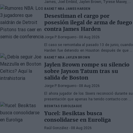
James, Joel Embiid, Jaylen Brown, Tyrese Maxey, VJ
Edgecombe, Anfernee Simons y compañía
BASKET NBA
JAMES HARDEN
Desestiman el cargo por
posesión ilegal de arma de fuego
contra James Harden
Jorge P. Borreguero
- 08 Aug 2026
El caso se remontaba al pasado 13 de junio, cuando
Harden fue detenido en Houston después de que la
policía encontrara una pistola en su vehículo
BASKET NBA
JAYLEN BROWN
Jaylen Brown rompe su silencio
sobre Jayson Tatum tras su
salida de Boston
Jorge P. Borreguero
- 08 Aug 2026
El ahora jugador de los Sixers reconoció durante su
presentación que apenas ha tenido contacto con su
antiguo compañero
BESIKTAS
EUROLEAGUE
Yucel: Besiktas busca
consolidarse en Euroliga
Raúl González
- 08 Aug 2026