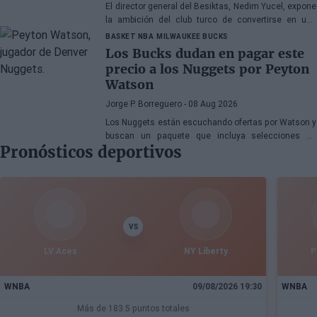
El director general del Besiktas, Nedim Yucel, expone
la ambición del club turco de convertirse en una
organización permanente y competitiva en la
BASKET NBA
MILWAUKEE BUCKS
Euroliga. En declaraciones a Besiktas Magazine,
Los Bucks dudan en pagar este
aborda la transformación del departamento, la
precio a los Nuggets por Peyton
renovación de Dusan Alimpijevic hasta 2028 y los
Watson
planes para competir en la élite europea.
Jorge P. Borreguero
- 08 Aug 2026
Los Nuggets están escuchando ofertas por Watson y
buscan un paquete que incluya selecciones de
Pronósticos deportivos
primera ronda, jóvenes talentos o una combinación
de ambos
VS
LV Aces
NY Liberty
P
WNBA
09/08/2026 19:30
WNBA
Más de 183.5 puntos totales