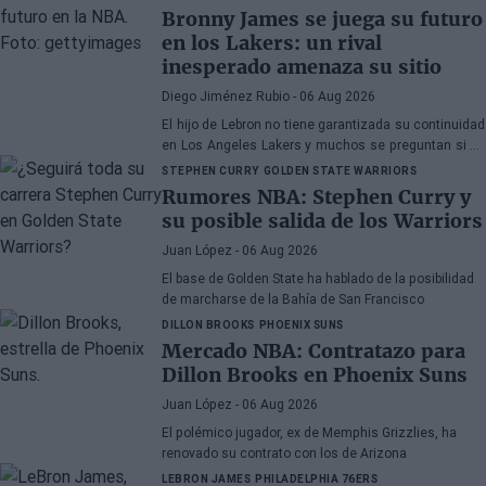
Bronny James se juega su futuro
en los Lakers: un rival
inesperado amenaza su sitio
Diego Jiménez Rubio
- 06 Aug 2026
El hijo de Lebron no tiene garantizada su continuidad
en Los Angeles Lakers y muchos se preguntan si ha
hecho méritos para seguir en la NBA.
STEPHEN CURRY
GOLDEN STATE WARRIORS
Rumores NBA: Stephen Curry y
su posible salida de los Warriors
Juan López
- 06 Aug 2026
El base de Golden State ha hablado de la posibilidad
de marcharse de la Bahía de San Francisco
DILLON BROOKS
PHOENIX SUNS
Mercado NBA: Contratazo para
Dillon Brooks en Phoenix Suns
Juan López
- 06 Aug 2026
El polémico jugador, ex de Memphis Grizzlies, ha
renovado su contrato con los de Arizona
LEBRON JAMES
PHILADELPHIA 76ERS