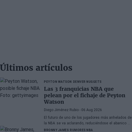
Últimos artículos
PEYTON WATSON
DENVER NUGGETS
Las 3 franquicias NBA que
pelean por el fichaje de Peyton
Watson
Diego Jiménez Rubio
- 06 Aug 2026
El futuro de uno de los jugadores más anhelados de
la NBA se va aclarando, reduciéndose el abanico de
franquicias candidatas a tres.
BRONNY JAMES
RUMORES NBA