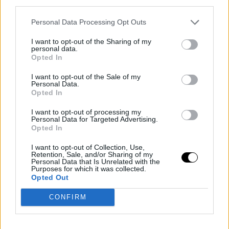
third parties.
prudencia
Personal Data Processing Opt Outs
La extensión de contrato de
Luka Doncic
obliga a l
I want to opt-out of the Sharing of my
personal data.
franquicia a maximizar el presente. Con
LeBron James
Opted In
aún en la plantilla, aunque en un futuro incierto
I want to opt-out of the Sale of my
Personal Data.
respecto a su retirada, la sensación es que cada
Opted In
temporada debe ser tratada como una oportunidad
I want to opt-out of processing my
Personal Data for Targeted Advertising.
única. No reforzar el equipo en el corto plazo podría
Opted In
suponer desperdiciar uno de los dúos más potentes que
I want to opt-out of Collection, Use,
Retention, Sale, and/or Sharing of my
se han visto en la última década.
Personal Data that Is Unrelated with the
Purposes for which it was collected.
Opted Out
Los analistas coinciden en que el verano de 2026 podría
ser histórico, con varias superestrellas alcanzando la
CONFIRM
agencia libre y un nuevo reparto de derechos televisivos