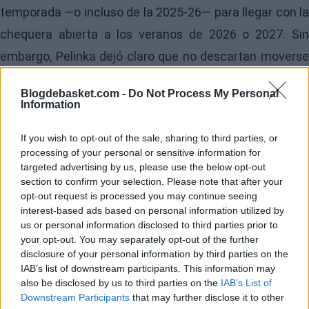
temporada —o incluso de la 2025-26— para llegar con la
chequera abierta a los veranos de 2026 o 2027. Sin
embargo, Pelinka dejó claro que no descartan moverse
ya si se presenta la oportunidad adecuada:
Blogdebasket.com -
Do Not Process My Personal
Information
“Si encontramos maneras inteligentes de contribuir a
nuestras aspiraciones de campeonato para el próximo
If you wish to opt-out of the sale, sharing to third parties, or
processing of your personal or sensitive information for
año, las haremos realidad. Tener a Luka Doncic y LeBron
targeted advertising by us, please use the below opt-out
James juntos es un momento trascendental, y vamos a
section to confirm your selection. Please note that after your
opt-out request is processed you may continue seeing
hacer todo lo posible para llevar a esta franquicia hacia
interest-based ads based on personal information utilized by
el 18.º campeonato”, afirmó el directivo de los Lakers.
us or personal information disclosed to third parties prior to
your opt-out. You may separately opt-out of the further
Image
disclosure of your personal information by third parties on the
IAB’s list of downstream participants. This information may
also be disclosed by us to third parties on the
IAB’s List of
Agresividad, pero
Downstream Participants
that may further disclose it to other