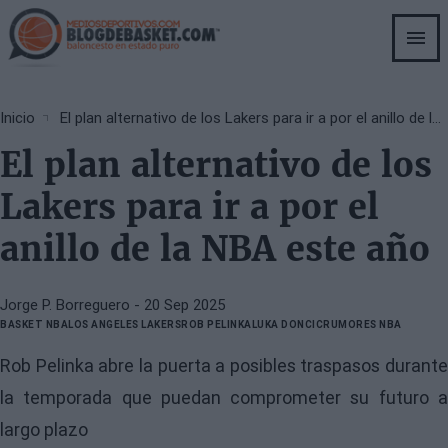
Skip
to
main
content
Breadcrumb
Inicio
El plan alternativo de los Lakers para ir a por el anillo de la NBA este año
El plan alternativo de los
Lakers para ir a por el
anillo de la NBA este año
Jorge P. Borreguero
- 20 Sep 2025
BASKET NBA
LOS ANGELES LAKERS
ROB PELINKA
LUKA DONCIC
RUMORES NBA
Rob Pelinka abre la puerta a posibles traspasos durante
la temporada que puedan comprometer su futuro a
largo plazo