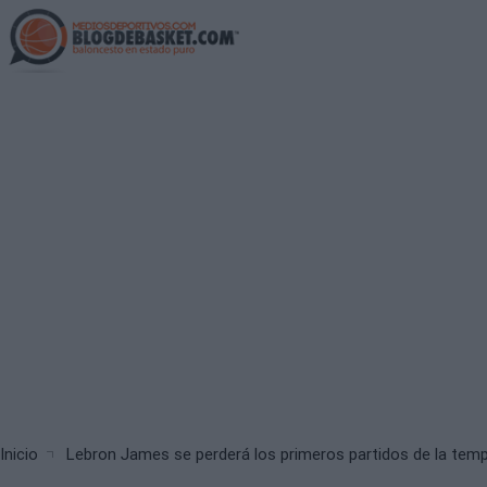
Skip
to
main
content
Breadcrumb
Inicio
Lebron James se perderá los primeros partidos de la tem