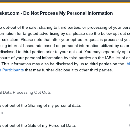
sket.com -
Do Not Process My Personal Information
to opt-out of the sale, sharing to third parties, or processing of your per
formation for targeted advertising by us, please use the below opt-out s
r selection. Please note that after your opt-out request is processed y
eing interest-based ads based on personal information utilized by us or
disclosed to third parties prior to your opt-out. You may separately opt-
losure of your personal information by third parties on the IAB’s list of
rá reevaluado en
. This information may also be disclosed by us to third parties on the
IA
Participants
that may further disclose it to other third parties.
ando los Lakers
5 y 9 partidos
l Data Processing Opt Outs
o opt-out of the Sharing of my personal data.
s, plazo tras el cual será reevaluado, sino que
In
lo harán sus compañeros. En este primer plazo de
o opt-out of the Sale of my Personal Data.
artidos de la temporada, por lo que la ausencia de