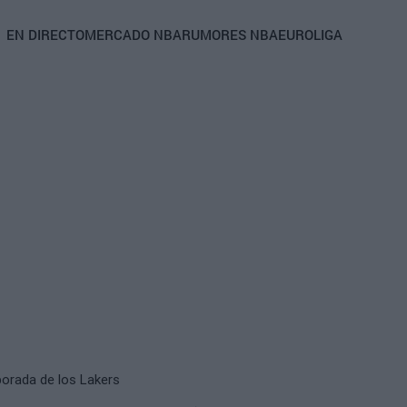
Main
EN DIRECTO
MERCADO NBA
RUMORES NBA
EUROLIGA
navigation
porada de los Lakers