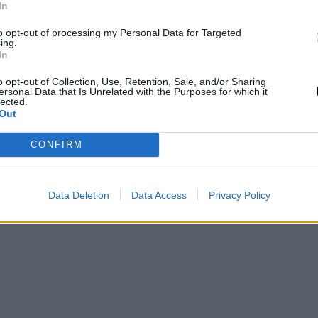
In
ión se le insta a continuar fuera de las canchas.
to opt-out of processing my Personal Data for Targeted
cionante notorio en la temporada del equipo y el
ing.
In
o opt-out of Collection, Use, Retention, Sale, and/or Sharing
ersonal Data that Is Unrelated with the Purposes for which it
lected.
Out
CONFIRM
Data Deletion
Data Access
Privacy Policy