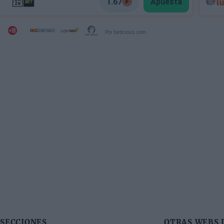
1.67
Apuesta
Por beticious.com
SECCIONES
OTRAS WEBS 