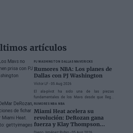
ltimos artículos
PJ WASHINGTON
DALLAS MAVERICKS
Rumores NBA: Los planes de
Dallas con PJ Washington
Víctor LF
- 05 Aug 2026
El ala-pívot ha sido una de las piezas
fundamentales de los Mavs desde que llegó,
por lo que no paran de llegarle ofertas, aunque
RUMORES NBA
NBA
la franquicia de Texas no tiene prisa
Miami Heat acelera su
revolución: DeRozan gana
fuerza y Klay Thompson
sigue siendo el gran objetivo
Diego Jiménez Rubio
- 05 Aug 2026