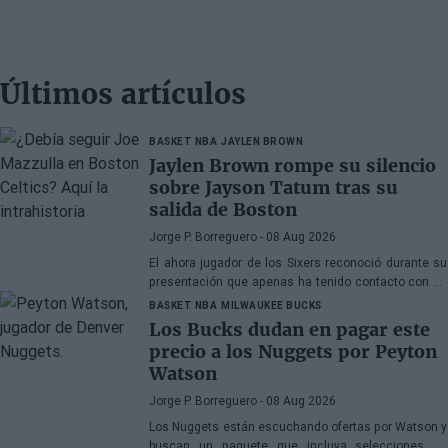
Últimos artículos
BASKET NBA
JAYLEN BROWN
Jaylen Brown rompe su silencio
sobre Jayson Tatum tras su
salida de Boston
Jorge P. Borreguero
- 08 Aug 2026
El ahora jugador de los Sixers reconoció durante su
presentación que apenas ha tenido contacto con su
antiguo compañero
BASKET NBA
MILWAUKEE BUCKS
Los Bucks dudan en pagar este
precio a los Nuggets por Peyton
Watson
Jorge P. Borreguero
- 08 Aug 2026
Los Nuggets están escuchando ofertas por Watson y
buscan un paquete que incluya selecciones de