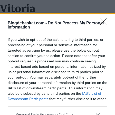
Vitoria
Con solo tres partidos por delante para finalizar la
Blogdebasket.com -
Do Not Process My Personal
temporada,
Gonzalo García de Vitoria
, segundo
Information
entrenador de 55 años, ha sido promocionado para
If you wish to opt-out of the sale, sharing to third parties, or
liderar el equipo de manera inmediata. Contará con el
processing of your personal or sensitive information for
targeted advertising by us, please use the below opt-out
respaldo de sus asistentes
Rodrigo San Miguel
y
Jorge
section to confirm your selection. Please note that after your
Serna
. Afrontarán un calendario exigente para asegurar
opt-out request is processed you may continue seeing
interest-based ads based on personal information utilized by
la permanencia en Primera División, con dos
us or personal information disclosed to third parties prior to
compromisos seguidos en casa ante el
UCAM Murcia
y
your opt-out. You may separately opt-out of the further
disclosure of your personal information by third parties on the
el
Valencia
en el Pabellón Príncipe Felipe, antes de
IAB’s list of downstream participants. This information may
viajar a
Río Breogan
en un determinante últim
also be disclosed by us to third parties on the
IAB’s List of
Downstream Participants
that may further disclose it to other
encuentro.
third parties.
Personal Data Processing Opt Outs