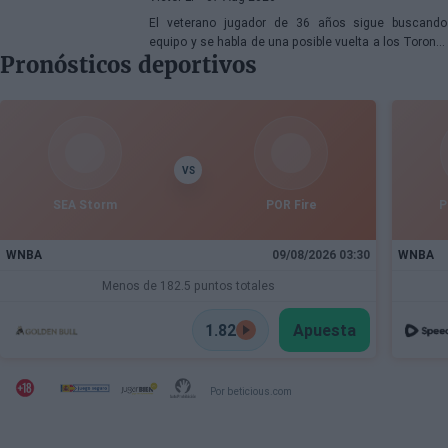
El veterano jugador de 36 años sigue buscando
equipo y se habla de una posible vuelta a los Toronto
Pronósticos deportivos
Raptors o San Antonio Spurs, mientras Denver
Nuggets también forma parte de la ecuación
VS
SEA Storm
POR Fire
P
WNBA
09/08/2026 03:30
WNBA
Menos de 182.5 puntos totales
1.82
Apuesta
Por beticious.com