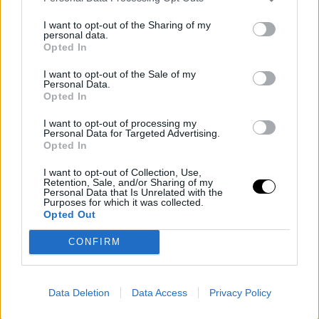
Plaza, un paso fugaz
y decepcionante
I want to opt-out of the Sharing of my
personal data.
Opted In
Contratado en febrero con la misión de estabilizar al
I want to opt-out of the Sale of my
Personal Data.
equipo tras su eliminación de la
Copa FIBA Europa
,
Opted In
Joan Plaza no logró encaminar al Zaragoza hacia la
I want to opt-out of processing my
senda del éxito. Su rendimiento se tradujo en solo tres
Personal Data for Targeted Advertising.
Opted In
victorias y nueve derrotas en doce partidos de liga
I want to opt-out of Collection, Use,
nacional. A pesar de su extensa experiencia en el
Retention, Sale, and/or Sharing of my
Personal Data that Is Unrelated with the
baloncesto europeo de élite, habiendo dirigido
Purposes for which it was collected.
Opted Out
anteriormente equipos como el
Real Madrid
, el
Zalgiris
,
CONFIRM
el
Unicaja
, el
Zenit
y el
AEK
, Plaza no pudo cumplir co
las expectativas en su breve paso por el Casademont
Zaragoza.
Data Deletion
Data Access
Privacy Policy