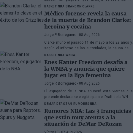
primera ronda, jóvenes talentos o una combinación
BASKET NBA
BRANDON CLARKE
de ambos
Médico forense revela la causa
de la muerte de Brandon Clarke:
heroína y cocaína
Jorge P. Borreguero
- 08 Aug 2026
Clarke murió el pasado 11 de mayo a los 29 años y,
según el informe de las autoridades, la causa de la
muerte fueron los efectos de la heroína y la cocaína
BASKET NBA
WNBA
Enes Kanter Freedom desafía a
la WNBA y anuncia que quiere
jugar en la liga femenina
Jorge P. Borreguero
- 08 Aug 2026
El exjugador de la NBA anunció este viernes que
pretende declararse elegible para el Draft de la WNBA
de 2027
DEMAR DEROZAN
RUMORES NBA
Rumores NBA: Las 3 franquicias
que están muy atentas a la
situación de DeMar DeRozan
Víctor LF
- 07 Aug 2026