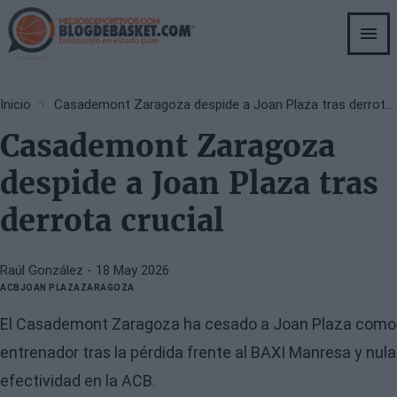
Skip
to
main
content
Breadcrumb
Inicio
Casademont Zaragoza despide a Joan Plaza tras derrota crucial
Casademont Zaragoza
despide a Joan Plaza tras
derrota crucial
Raúl González
- 18 May 2026
ACB
JOAN PLAZA
ZARAGOZA
El Casademont Zaragoza ha cesado a Joan Plaza como
entrenador tras la pérdida frente al BAXI Manresa y nula
efectividad en la ACB.