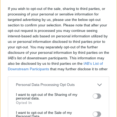
TS%: 68.8% —> 56.0% (-12.8%)
If you wish to opt-out of the sale, sharing to third parties, or
processing of your personal or sensitive information for
targeted advertising by us, please use the below opt-out
His postseason stat lines:
section to confirm your selection. Please note that after your
opt-out request is processed you may continue seeing
interest-based ads based on personal information utilized by
7 PTS | 9 REB | 44.4 TS%
us or personal information disclosed to third parties prior to
your opt-out. You may separately opt-out of the further
15 PTS | 11 REB | 63.8 TS%
disclosure of your personal information by third parties on the
9 PTS | 5 REB | 66.6 TS%
IAB’s list of downstream participants. This information may
also be disclosed by us to third parties on the
IAB’s List of
8 PTS | 2 REB | 50 TS%
Downstream Participants
that may further disclose it to other
11 PTS | 4 REB |…
pic.twitter.com/h57762rUoT
third parties.
Personal Data Processing Opt Outs
— Bradeaux (@BradeauxNBA)
May 18, 2026
Desconfianza total en él es lo que se respira en
Detroit
I want to opt-out of the Sharing of my
personal data.
Pistons
y en toda la NBA. Los de LaMotown no quieren
Opted In
condicionar su solvencia económica con un contrato
I want to opt-out of the Sale of my
Personal Data.