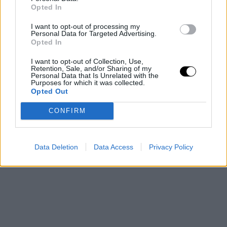
tan importante como el que le correspondería, por lo
Opted In
que parece factible que, o bien renueve a la baja, o bien
I want to opt-out of processing my
Personal Data for Targeted Advertising.
se le busque una salida. Lo va a tener difícil para optar al
Opted In
nivel de ingresos anhelado después de un desplome
I want to opt-out of Collection, Use,
estadístico y de sensaciones tal como el que ha tenido
Retention, Sale, and/or Sharing of my
Personal Data that Is Unrelated with the
Purposes for which it was collected.
en la postemporada
Opted Out
CONFIRM
Data Deletion
Data Access
Privacy Policy