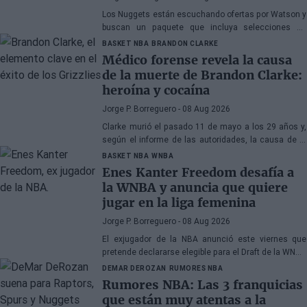
Los Nuggets están escuchando ofertas por Watson y
buscan un paquete que incluya selecciones de
primera ronda, jóvenes talentos o una combinación
BASKET NBA
BRANDON CLARKE
de ambos
Médico forense revela la causa
de la muerte de Brandon Clarke:
heroína y cocaína
Jorge P. Borreguero
- 08 Aug 2026
Clarke murió el pasado 11 de mayo a los 29 años y,
según el informe de las autoridades, la causa de la
muerte fueron los efectos de la heroína y la cocaína
BASKET NBA
WNBA
Enes Kanter Freedom desafía a
la WNBA y anuncia que quiere
jugar en la liga femenina
Jorge P. Borreguero
- 08 Aug 2026
El exjugador de la NBA anunció este viernes que
pretende declararse elegible para el Draft de la WNBA
de 2027
DEMAR DEROZAN
RUMORES NBA
Rumores NBA: Las 3 franquicias
que están muy atentas a la