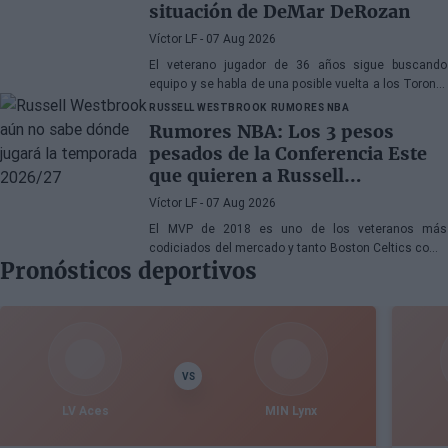
situación de DeMar DeRozan
Víctor LF
- 07 Aug 2026
El veterano jugador de 36 años sigue buscando
equipo y se habla de una posible vuelta a los Toronto
Raptors o San Antonio Spurs, mientras Denver
RUSSELL WESTBROOK
RUMORES NBA
Nuggets también forma parte de la ecuación
Rumores NBA: Los 3 pesos
pesados de la Conferencia Este
que quieren a Russell
Westbrook
Víctor LF
- 07 Aug 2026
El MVP de 2018 es uno de los veteranos más
codiciados del mercado y tanto Boston Celtics como
Pronósticos deportivos
Cleveland Cavaliers y Detroit Pistons estarían
interesados en hacerse con sus servicios
VS
LV Aces
MIN Lynx