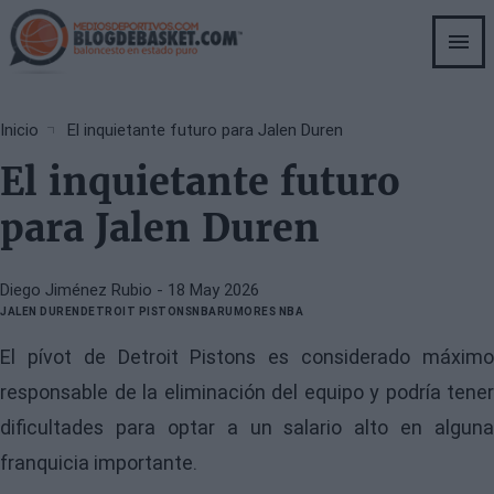
Skip
to
main
content
Breadcrumb
Inicio
El inquietante futuro para Jalen Duren
El inquietante futuro
para Jalen Duren
Diego Jiménez Rubio
- 18 May 2026
JALEN DUREN
DETROIT PISTONS
NBA
RUMORES NBA
El pívot de Detroit Pistons es considerado máximo
responsable de la eliminación del equipo y podría tener
dificultades para optar a un salario alto en alguna
franquicia importante.