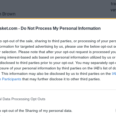
endo potenciar a
sket.com -
Do Not Process My Personal Information
to opt-out of the sale, sharing to third parties, or processing of your per
formation for targeted advertising by us, please use the below opt-out s
nstruir el mejor equipo posible alrededor de
r selection. Please note that after your opt-out request is processed y
eing interest-based ads based on personal information utilized by us or
disclosed to third parties prior to your opt-out. You may separately opt-
losure of your personal information by third parties on the IAB’s list of
do por el pívot serbio, que además continúa a la
. This information may also be disclosed by us to third parties on the
IA
Participants
that may further disclose it to other third parties.
necesidad igualmente importante.
l Data Processing Opt Outs
 esta temporada baja para disponer de mayor
o opt-out of the Sharing of my personal data.