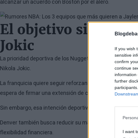
alcanzar un acuerdo con Boston por el alero.
Image
El objetivo sigue si
Blogdeba
Jokic
If you wish 
sensitive in
La prioridad deportiva de los Nuggets continúa siendo co
confirm you
Nikola Jokic.
continue se
information 
further disc
La franquicia quiere seguir reforzando el proyecto lidera
participants
espera de firmar una extensión de contrato.
Downstream 
Sin embargo, esa intención deportiva convive con otra 
Persona
Denver también busca reducir su masa salarial durante
flexibilidad financiera.
I want t