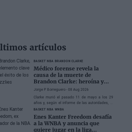
ltimos artículos
BASKET NBA
BRANDON CLARKE
Médico forense revela la
causa de la muerte de
Brandon Clarke: heroína y
cocaína
Jorge P. Borreguero
- 08 Aug 2026
Clarke murió el pasado 11 de mayo a los 29
años y, según el informe de las autoridades, la
causa de la muerte fueron los efectos de la
BASKET NBA
WNBA
heroína y la cocaína
Enes Kanter Freedom desafía
a la WNBA y anuncia que
quiere jugar en la liga