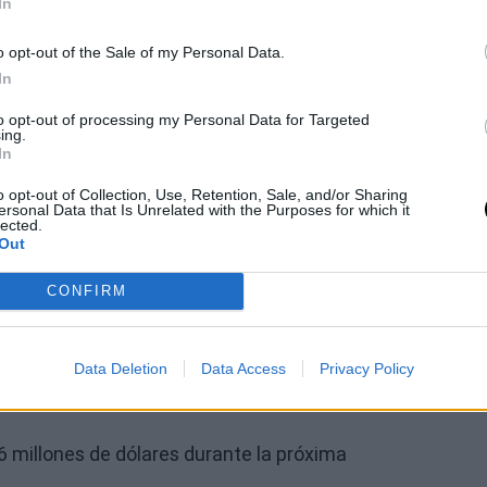
In
bordar es la futura renovación de Peyton Watson,
o opt-out of the Sale of my Personal Data.
el fundamental.
In
to opt-out of processing my Personal Data for Targeted
ing.
In
o opt-out of Collection, Use, Retention, Sale, and/or Sharing
ersonal Data that Is Unrelated with the Purposes for which it
lected.
Out
ntratos
CONFIRM
llegada de Jaylen Brown es el importante peso
Data Deletion
Data Access
Privacy Policy
Nikola Jokic.
millones de dólares durante la próxima