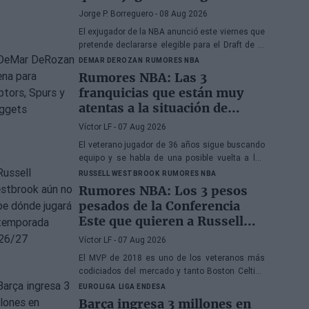
femenina
Jorge P. Borreguero
- 08 Aug 2026
El exjugador de la NBA anunció este viernes que
pretende declararse elegible para el Draft de la
WNBA de 2027
DEMAR DEROZAN
RUMORES NBA
Rumores NBA: Las 3
franquicias que están muy
atentas a la situación de
DeMar DeRozan
Víctor LF
- 07 Aug 2026
El veterano jugador de 36 años sigue buscando
equipo y se habla de una posible vuelta a los
Toronto Raptors o San Antonio Spurs, mientras
RUSSELL WESTBROOK
RUMORES NBA
Denver Nuggets también forma parte de la
Rumores NBA: Los 3 pesos
ecuación
pesados de la Conferencia
Este que quieren a Russell
Westbrook
Víctor LF
- 07 Aug 2026
El MVP de 2018 es uno de los veteranos más
codiciados del mercado y tanto Boston Celtics
como Cleveland Cavaliers y Detroit Pistons
EUROLIGA
LIGA ENDESA
estarían interesados en hacerse con sus
Barça ingresa 3 millones en