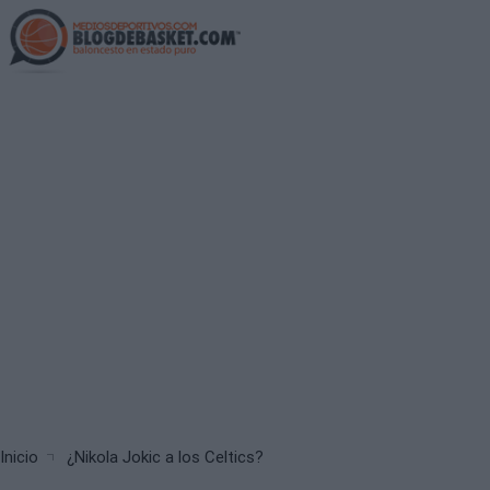
Skip
to
main
content
Breadcrumb
Inicio
¿Nikola Jokic a los Celtics?